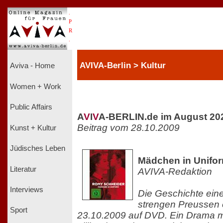
.
P
R
.
AVIVA-Berlin > Kultur
Aviva - Home
Women + Work
Public Affairs
A
V
I
V
A-BERLIN.de im August 20
Beitrag vom 28.10.2009
Kunst + Kultur
Jüdisches Leben
Mädchen in Unifo
Literatur
AVIVA-Redaktion
Interviews
Die Geschichte eine
strengen Preussen 
Sport
23.10.2009 auf DVD. Ein Drama m