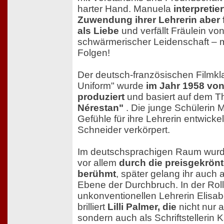
harter Hand. Manuela
interpretie
Zuwendung ihrer Lehrerin aber 
als Liebe
und verfällt Fräulein vo
schwärmerischer Leidenschaft – m
Folgen!
Der deutsch-französischen Filmkl
Uniform" wurde
im Jahr 1958 von
produziert
und basiert auf dem T
Nérestan"
. Die junge Schülerin 
Gefühle für ihre Lehrerin entwicke
Schneider verkörpert.
Im deutschsprachigen Raum wur
vor allem
durch die preisgekrönte
berühmt
, später gelang ihr auch a
Ebene der Durchbruch. In der Roll
unkonventionellen Lehrerin Elisa
brilliert
Lilli Palmer, die
nicht nur 
sondern auch als Schriftstellerin 