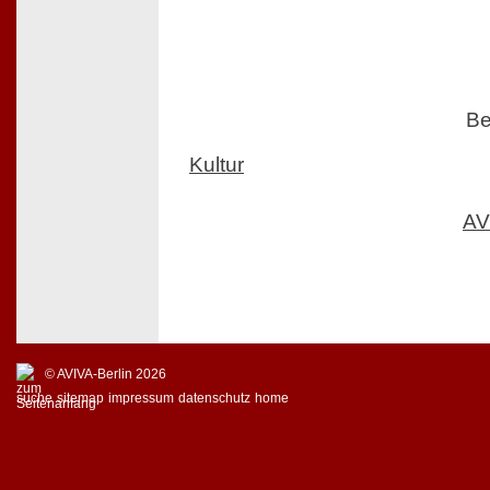
Be
Kultur
AV
© AVIVA-Berlin 2026
suche
sitemap
impressum
datenschutz
home