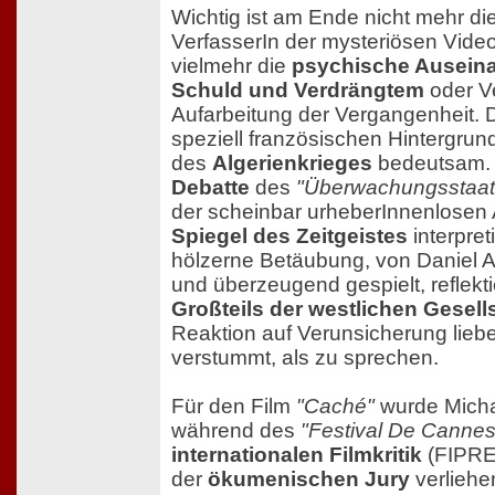
Wichtig ist am Ende nicht mehr di
VerfasserIn der mysteriösen Vide
vielmehr die
psychische Auseina
Schuld und Verdrängtem
oder V
Aufarbeitung der Vergangenheit. D
speziell französischen Hintergrun
des
Algerienkrieges
bedeutsam.
Debatte
des
"Überwachungsstaat
der scheinbar urheberInnenlosen
Spiegel des Zeitgeistes
interpre
hölzerne Betäubung, von Daniel A
und überzeugend gespielt, reflekt
Großteils der westlichen Gesell
Reaktion auf Verunsicherung lieber
verstummt, als zu sprechen.
Für den Film
"Caché"
wurde Mich
während des
"Festival De Cannes
internationalen Filmkritik
(FIPRES
der
ökumenischen Jury
verliehe