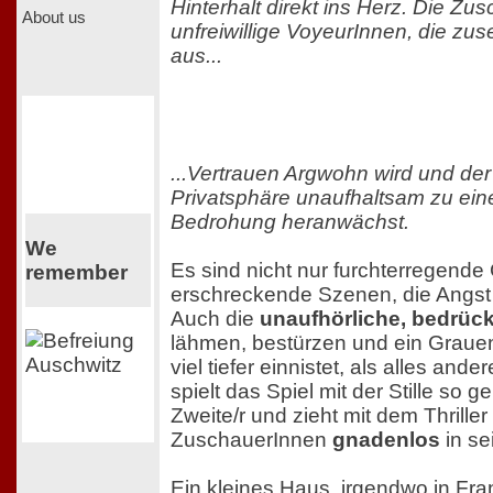
Hinterhalt direkt ins Herz. Die Zu
About us
unfreiwillige VoyeurInnen, die z
aus...
...Vertrauen Argwohn wird und der
Privatsphäre unaufhaltsam zu eine
Bedrohung heranwächst.
We
Es sind nicht nur furchterregend
remember
erschreckende Szenen, die Angst
Auch die
unaufhörliche, bedrück
lähmen, bestürzen und ein Grauen
viel tiefer einnistet, als alles ande
spielt das Spiel mit der Stille so g
Zweite/r und zieht mit dem Thriller
ZuschauerInnen
gnadenlos
in se
Ein kleines Haus, irgendwo in Fran