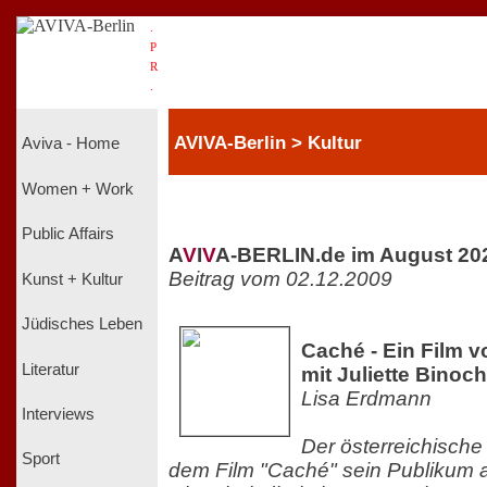
.
P
R
.
AVIVA-Berlin > Kultur
Aviva - Home
Women + Work
Public Affairs
A
V
I
V
A-BERLIN.de im August 20
Beitrag vom 02.12.2009
Kunst + Kultur
Jüdisches Leben
Caché - Ein Film 
Literatur
mit Juliette Binoc
Lisa Erdmann
Interviews
Der österreichische R
Sport
dem Film "Caché" sein Publikum