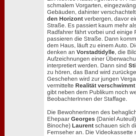
schmalem Vorgarten, eingezwäng
Gebäuden, dahinter verschachtel
den Horizont
verbergen, davor e
Straße. Es passiert kaum mehr als 
Radfahrer fährt vorbei und einig
passieren die Straße. Dann komm
dem Haus, läuft zu einem Auto. 
denken an
Vorstadtidylle
, die Bi
Aufzeichnungen einer Überwach
interpretiert werden. Dann sind
St
zu hören, das Band wird zurückges
Geschehen wird zur jungen Verga
vermittelte
Realität verschwimmt 
gibt neben dem Publikum noch we
BeobachterInnen der Staffage.
Die BewohnerInnen des behaglic
Ehepaar
Georges
(Daniel Auteuil
Binoche)
Laurent
schauen sich di
Fernseher an. Die Videokassette 