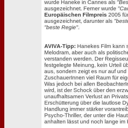
wurde Haneke in Cannes als
"Bes
ausgezeichnet. Ferner wurde
"Ca
Europäischen Filmpreis
2005 fü
ausgezeichnet, darunter als
"best
"beste Regie"
.
AVIVA-Tipp:
Hanekes Film kann so
Melodram, aber auch als politische
verstanden werden. Der Regisseur
festgelegte Meinung, kein Urteil
aus, sondern zeigt es nur auf und
ZuschauerInnen viel Raum für eige
Was jedoch bei allen Beobachter
wird, ist der Schock über den er
unaufhaltsamen Verlust an Privat
Erschütterung über die lautlose D
Handlung immer stärker vorantrei
Psycho-Thriller, der unter die Hau
anhalten lässt und noch lange im 