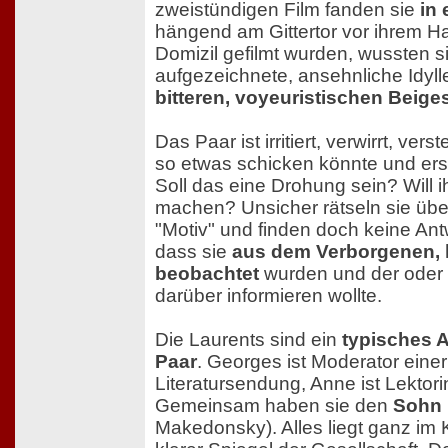
zweistündigen Film fanden sie
in 
hängend am Gittertor vor ihrem Ha
Domizil gefilmt wurden, wussten si
aufgezeichnete, ansehnliche Idylle
bitteren, voyeuristischen Beig
Das Paar ist irritiert, verwirrt, vers
so etwas schicken könnte und erst
Soll das eine Drohung sein? Will
machen? Unsicher rätseln sie übe
"Motiv" und finden doch keine Antwo
dass sie
aus dem Verborgenen, 
beobachtet
wurden und der oder 
darüber informieren wollte.
Die Laurents sind ein
typisches 
Paar
. Georges ist Moderator einer
Literatursendung, Anne ist Lektori
Gemeinsam haben sie den
Sohn 
Makedonsky). Alles liegt ganz im Kl