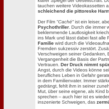
klarer Spiegel der Gesellschaft. 
tauchen weitere Videokassetten 
schleichend die pittoreske Har
Der Film
"Caché"
ist ein leiser, a
Psychothriller
. Durch die immer
beklemmende Lautlosigkeit kriech
ins Mark und lässt dabei fast alle
Familie
wird durch die Videoaufn
Fremden sukzessiv zerstört. Zusät
Verschweigen seiner Gedanken, 
Vergangenheit die Basis der Partn
Vertrauen.
Der Druck nimmt spür
Angst, durch die Videos könne sei
berufliches Leben in Gefahr gerat
in dem Familienvater. Immer stärk
gedrängt, fehlt ihm in seiner zun
Mut, über seine eigene, als Kind
sprechen – auch hier ist es wied
inszenierte Schweigen, das
zermü