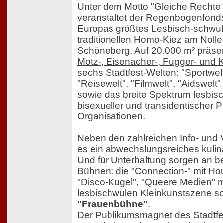
Unter dem Motto "Gleiche Rechte 
veranstaltet der Regenbogenfonds
Europas größtes Lesbisch-schwule
traditionellen Homo-Kiez am Nollen
Schöneberg. Auf 20.000 m² präsent
Motz-, Eisenacher-, Fugger- und 
sechs Stadtfest-Welten: "Sportwelt
"Reisewelt", "Filmwelt", "Aidswelt" 
sowie das breite Spektrum lesbisc
bisexueller und transidentischer P
Organisationen.
Neben den zahlreichen Info- und 
es ein abwechslungsreiches kulin
Und für Unterhaltung sorgen an b
Bühnen: die "Connection-" mit Ho
"Disco-Kugel", "Queere Medien" m
lesbischwulen Kleinkunstszene so
"Frauenbühne"
.
Der Publikumsmagnet des Stadtfes