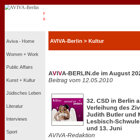
.
P
R
.
AVIVA-Berlin > Kultur
Aviva - Home
Women + Work
Public Affairs
A
V
I
V
A-BERLIN.de im August 20
Beitrag vom 12.05.2010
Kunst + Kultur
Jüdisches Leben
32. CSD in Berlin a
Literatur
Verleihung des Zi
Judith Butler und 
Interviews
Lesbisch-Schwules
und 13. Juni
Sport
AVIVA-Redaktion