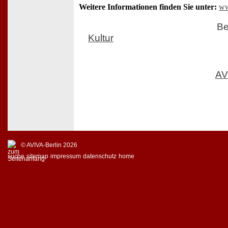
Weitere Informationen finden Sie unter:
ww
Be
Kultur
AV
© AVIVA-Berlin 2026
suche
sitemap
impressum
datenschutz
home