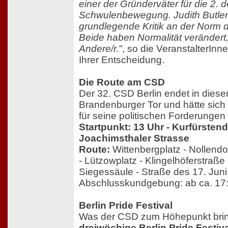
einer der Gründerväter für die 2. 
Schwulenbewegung. Judith Butler s
grundlegende Kritik an der Norm d
Beide haben Normalität verändert
Andere/r."
, so die VeranstalterIn
Ihrer Entscheidung.
Die Route am CSD
Der 32. CSD Berlin endet in dies
Brandenburger Tor und hätte sich
für seine politischen Forderunge
Startpunkt: 13 Uhr - Kurfürste
Joachimsthaler Strasse
Route:
Wittenbergplatz - Nollendo
- Lützowplatz - Klingelhöferstraße 
Siegessäule - Straße des 17. Juni
Abschlusskundgebung: ab ca. 17
Berlin Pride Festival
Was der CSD zum Höhepunkt bringt
dreiwöchige Berlin Pride Festiva