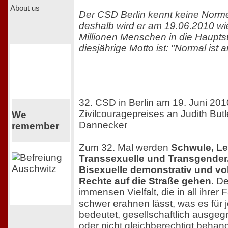
About us
Der CSD Berlin kennt keine Nor
deshalb wird er am 19.06.2010 wi
Millionen Menschen in die Haupts
diesjährige Motto ist: "Normal ist 
32. CSD in Berlin am 19. Juni 201
Zivilcouragepreises an Judith Butl
We
Dannecker
remember
Zum 32. Mal werden
Schwule, L
Transsexuelle und Transgender,
Bisexuelle demonstrativ und voll
Rechte auf die Straße gehen.
Der
immensen Vielfalt, die in all ihrer
schwer erahnen lässt, was es für 
bedeutet, gesellschaftlich ausgegre
oder nicht gleichberechtigt behan