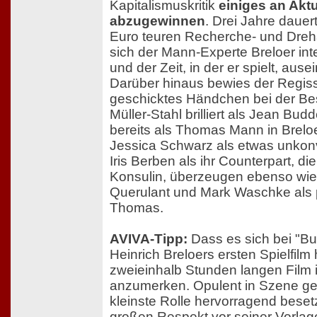
Kapitalismuskritik
einiges an Aktu
abzugewinnen
. Drei Jahre dauer
Euro teuren Recherche- und Dreha
sich der Mann-Experte Breloer in
und der Zeit, in der er spielt, aus
Darüber hinaus bewies der Regis
geschicktes Händchen bei der Be
Müller-Stahl brilliert als Jean Bud
bereits als Thomas Mann in Breloe
Jessica Schwarz als etwas unkon
Iris Berben als ihr Counterpart, die
Konsulin, überzeugen ebenso wie 
Querulant und Mark Waschke als p
Thomas.
AVIVA-Tipp:
Dass es sich bei "B
Heinrich Breloers ersten Spielfilm 
zweieinhalb Stunden langen Film 
anzumerken. Opulent in Szene ges
kleinste Rolle hervorragend besetz
großen Respekt vor seiner Vorlage