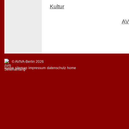
Kultur
AV
© AVIVA-Berlin 2026
suche
sitemap
impressum
datenschutz
home