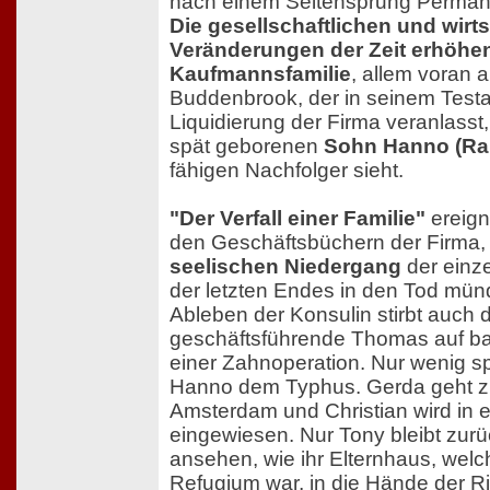
nach einem Seitensprung Permane
Die gesellschaftlichen und wirt
Veränderungen der Zeit erhöhen
Kaufmannsfamilie
, allem voran
Buddenbrook, der in seinem Test
Liquidierung der Firma veranlasst,
spät geborenen
Sohn Hanno (Rab
fähigen Nachfolger sieht.
"Der Verfall einer Familie"
ereigne
den Geschäftsbüchern der Firma, 
seelischen Niedergang
der einz
der letzten Endes in den Tod mü
Ableben der Konsulin stirbt auch 
geschäftsführende Thomas auf ba
einer Zahnoperation. Nur wenig spä
Hanno dem Typhus. Gerda geht z
Amsterdam und Christian wird in e
eingewiesen. Nur Tony bleibt zur
ansehen, wie ihr Elternhaus, wel
Refugium war, in die Hände der Ri