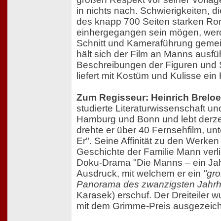
in nichts nach. Schwierigkeiten, d
des knapp 700 Seiten starken R
einhergegangen sein mögen, wer
Schnitt und Kameraführung gemeis
hält sich der Film an Manns ausfü
Beschreibungen der Figuren und
liefert mit Kostüm und Kulisse ein 
Zum Regisseur: Heinrich Breloe
studierte Literaturwissenschaft un
Hamburg und Bonn und lebt derzei
drehte er über 40 Fernsehfilm, u
Er". Seine Affinität zu den Werke
Geschichte der Familie Mann verli
Doku-Drama "Die Manns – ein Ja
Ausdruck, mit welchem er ein
"gro
Panorama des zwanzigsten Jahrh
Karasek) erschuf. Der Dreiteiler 
mit dem Grimme-Preis ausgezeich