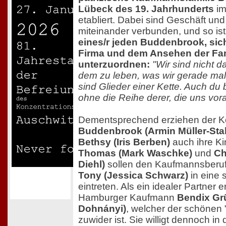
Lübeck des 19. Jahrhunderts
im
etabliert. Dabei sind Geschäft und
miteinander verbunden, und so is
eines/r jeden Buddenbrook, si
Firma und dem Ansehen der Fam
unterzuordnen:
"Wir sind nicht 
dem zu leben, was wir gerade mal 
sind Glieder einer Kette. Auch du 
ohne die Reihe derer, die uns vo
Dementsprechend erziehen der 
Buddenbrook (Armin Müller-Sta
Bethsy (Iris Berben)
auch ihre Ki
Thomas (Mark Waschke)
und
Ch
Diehl)
sollen den Kaufmannsberuf 
Tony (Jessica Schwarz)
in eine
eintreten. Als ein idealer Partner e
Hamburger Kaufmann
Bendix Gr
Dohnányi)
, welcher der schönen 
zuwider ist. Sie willigt dennoch in