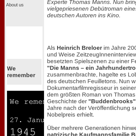
Experte Thomas Manns. Nun bring
About us
vielgepriesenen Debütroman eine
deutschen Autoren ins Kino.
Als
Heinrich Breloer
im Jahre 200
und Weise ZeitzeugInneninterview
besetzten Spielszenen zu einer F
"Die Manns – ein Jahrhundertr
We
zusammenbrachte, hagelte es Lob
remember
des deutschen Feuilletons. Nun w
Dokumentarfilmregisseur in sein
dem größten Roman von Thomas 
Geschichte der
"Buddenbrooks"
Jahre nach der Veröffentlichung se
Nobelpreis erhielt.
Über mehrere Generationen hinweg
patrizische Kaufmannsfamilie 