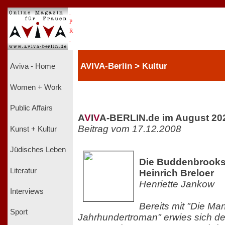
.
P
R
.
AVIVA-Berlin > Kultur
Aviva - Home
Women + Work
Public Affairs
A
V
I
V
A-BERLIN.de im August 20
Beitrag vom 17.12.2008
Kunst + Kultur
Jüdisches Leben
Die Buddenbrooks 
Literatur
Heinrich Breloer
Henriette Jankow
Interviews
Bereits mit "Die Man
Sport
Jahrhundertroman" erwies sich de