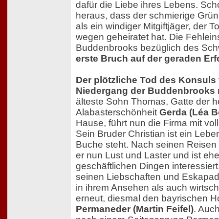
dafür die Liebe ihres Lebens. Scho
heraus, dass der schmierige Grünli
als ein windiger Mitgiftjäger, der 
wegen geheiratet hat. Die Fehlei
Buddenbrooks bezüglich des Sch
erste Bruch auf der geraden Erfo
Der plötzliche Tod des Konsuls 
Niedergang der Buddenbrooks r
älteste Sohn Thomas, Gatte der h
Alabasterschönheit
Gerda (Léa B
Hause, führt nun die Firma mit vol
Sein Bruder Christian ist ein Leb
Buche steht. Nach seinen Reisen d
er nun Lust und Laster und ist eh
geschäftlichen Dingen interessiert
seinen Liebschaften und Eskapad
in ihrem Ansehen als auch wirtscha
erneut, diesmal den bayrischen 
Permaneder (Martin Feifel)
. Auc