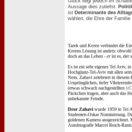
Glück liegt jedoch im Schatte
Aussage dies zutiefst.
Politi
ist
Determinante des Alltag
wählen, die Ehre der Familie
Tarek und Keren verbindet die Ei
Kerens Lösung ist anders: obwohl 
doch an das Leben -
er
ist es, der
Es ist ein sehr eigenes Tel Aviv, 
Hochglanz-Tel-Aviv mit allen sein
Nein, Zahavi zelebriert in diesem
Ursprünglichen, tiefer Vibrieren
(etwas schwach nachgestellten ) C
Päckchen tragen, aber auch das Her
unbekannte Feinde.
Dror Zahavi
wurde 1959 in Tel Av
Studenten-Oskar Nominierung. Dro
goldenen Kamera ausgezeichnet. Mi
Autobiografie Marcel Reich-Ranick