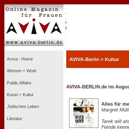
.
.
.
P
R
.
.
.
AVIVA-Berlin > Kultur
Aviva - Home
Women + Work
Public Affairs
A
V
I
V
A-BERLIN.de im Augus
Kunst + Kultur
Alles für me
Jüdisches Leben
Margret Müll
Literatur
Tarek will a
Feinde kenne