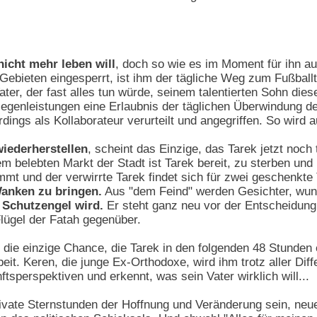
nicht mehr leben will
, doch so wie es im Moment für ihn au
Gebieten eingesperrt, ist ihm der tägliche Weg zum Fußballt
Vater, der fast alles tun würde, seinem talentierten Sohn die
genleistungen eine Erlaubnis der täglichen Überwindung de
dings als Kollaborateur verurteilt und angegriffen. So wird 
wiederherstellen
, scheint das Einzige, das Tarek jetzt noch
 belebten Markt der Stadt ist Tarek bereit, zu sterben und m
emmt und der verwirrte Tarek findet sich für zwei geschenkt
Wanken zu bringen.
Aus "dem Feind" werden Gesichter, wund
Schutzengel wird.
Er steht ganz neu vor der Entscheidung 
lügel der Fatah gegenüber.
 die einzige Chance, die Tarek in den folgenden 48 Stunden e
beit. Keren, die junge Ex-Orthodoxe, wird ihm trotz aller Dif
nftsperspektiven und erkennt, was sein Vater wirklich will...
vate Sternstunden der Hoffnung und Veränderung sein, neue 