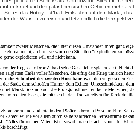
n des politischen Schicksals. Und obwohl "Alles für meinen Va
k ist
in Israel und den palästinensischen Gebieten mehr als
s.
Sei es das Hobby Fußball, Einkaufen auf dem Markt, das
 oder der Wunsch zu reisen und letztendlich die Perspektive
nsamkeit zweier Menschen, die unter diesen Umständen ihren ganz ei
sie einmal meint, an ihrer verworrenen Situation "explodieren zu müsse
 so gerne explodieren will und nicht kann.
in dem der Regisseur Dror Zahavi seine Geschichte spielen lässt. Nicht 
en aalglatten Cafés voller Menschen, die eifrig den Krieg um sich her
 Film
die Schönheit des zweiten Hinschauens,
in den vergessenen Eck
den der Stadt, dem schroffen Humor, dem Echten, Ungeschmückten, de
armel-Markt. So sind auch die ProtagonistInnen einfache Menschen, die 
z am rechten Fleck, die mit sich in den Tod zu reißen für Tarek deutlich
iv geboren und studierte in den 1980er Jahren in Potsdam Film. Sein 
r Zahavi wurde vor allem durch seine zahlreichen Fernsehfilme bekan
t "Alles für meinen Vater" ist er sowohl nach Israel als auch ins Kino
is beschäftigt.