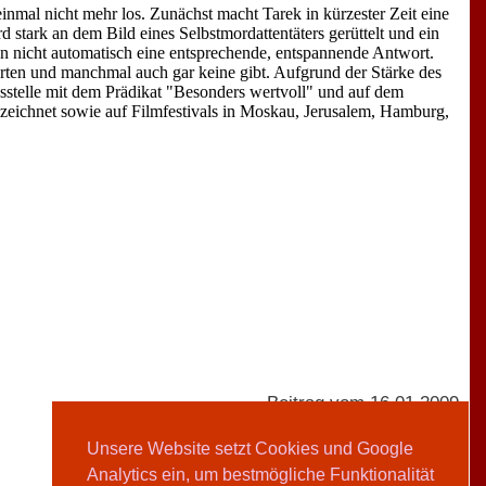
einmal nicht mehr los. Zunächst macht Tarek in kürzester Zeit eine
stark an dem Bild eines Selbstmordattentäters gerüttelt und ein
en nicht automatisch eine entsprechende, entspannende Antwort.
rten und manchmal auch gar keine gibt. Aufgrund der Stärke des
gsstelle mit dem Prädikat "Besonders wertvoll" und auf dem
zeichnet sowie auf Filmfestivals in Moskau, Jerusalem, Hamburg,
Beitrag vom 16.01.2009
Unsere Website setzt Cookies und Google
Analytics ein, um bestmögliche Funktionalität