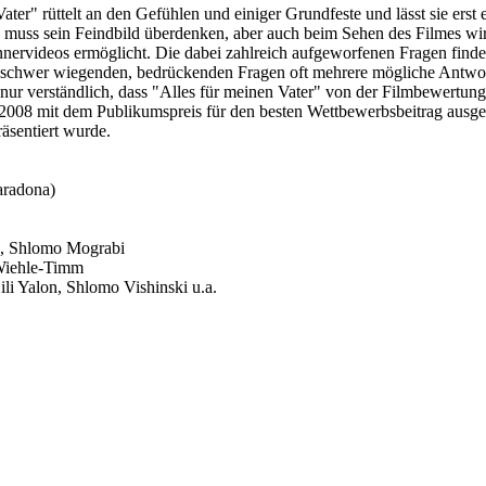
ater" rüttelt an den Gefühlen und einiger Grundfeste und lässt sie erst 
uss sein Feindbild überdenken, aber auch beim Sehen des Filmes wird 
nnervideos ermöglicht. Die dabei zahlreich aufgeworfenen Fragen find
en schwer wiegenden, bedrückenden Fragen oft mehrere mögliche Antwo
 nur verständlich, dass "Alles für meinen Vater" von der Filmbewertun
 2008 mit dem Publikumspreis für den besten Wettbewerbsbeitrag ausge
äsentiert wurde.
aradona)
n, Shlomo Mograbi
Wiehle-Timm
ili Yalon, Shlomo Vishinski u.a.