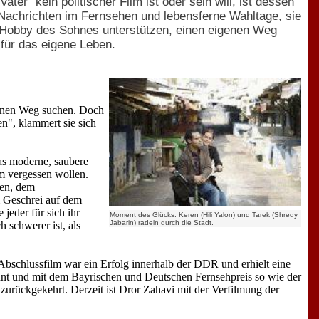
ter" kein politischer Film ist oder sein will, ist dessen
 Nachrichten im Fernsehen und lebensferne Wahltage, sie
 Hobby des Sohnes unterstützen, einen eigenen Weg
 für das eigene Leben.
genen Weg suchen. Doch
n", klammert sie sich
das moderne, saubere
um vergessen wollen.
en, dem
m Geschrei auf dem
jeder für sich ihr
Moment des Glücks: Keren (Hili Yalon) und Tarek (Shredy
Jabarin) radeln durch die Stadt.
 schwerer ist, als
Abschlussfilm war ein Erfolg innerhalb der DDR und erhielt eine
nt und mit dem Bayrischen und Deutschen Fernsehpreis so wie der
 zurückgekehrt. Derzeit ist Dror Zahavi mit der Verfilmung der