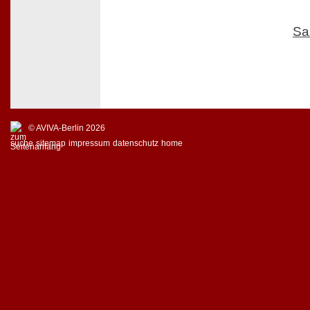
Sa
© AVIVA-Berlin 2026
suche
sitemap
impressum
datenschutz
home