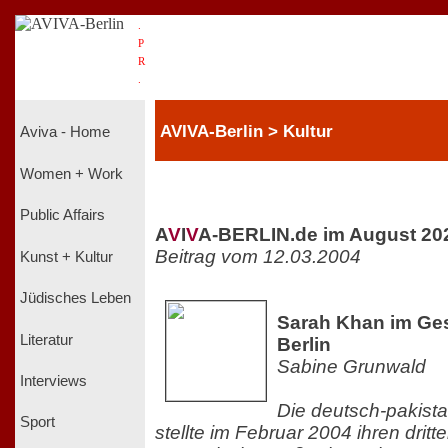
.
P
R
.
AVIVA-Berlin > Kultur
Aviva - Home
Women + Work
Public Affairs
A
V
I
V
A-BERLIN.de im August 20
Beitrag vom 12.03.2004
Kunst + Kultur
Jüdisches Leben
Sarah Khan im Ges
Literatur
Berlin
Sabine Grunwald
Interviews
Die deutsch-pakistan
Sport
stellte im Februar 2004 ihren drit