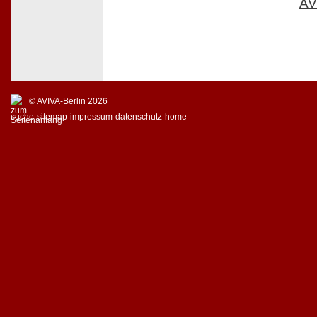
AV
© AVIVA-Berlin 2026
suche
sitemap
impressum
datenschutz
home