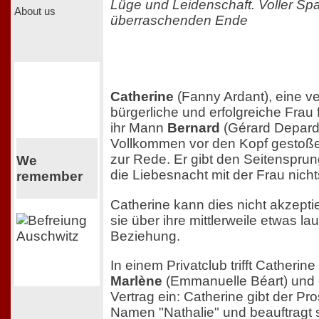
Lüge und Leidenschaft. Voller Sp
About us
überraschenden Ende
Catherine
(Fanny Ardant), eine ve
bürgerliche und erfolgreiche Frau 
ihr Mann
Bernard
(Gérard Depardi
Vollkommen vor den Kopf gestoßen
zur Rede. Er gibt den Seitensprun
We
die Liebesnacht mit der Frau nich
remember
Catherine kann dies nicht akzepti
sie über ihre mittlerweile etwas l
Beziehung.
In einem Privatclub trifft Catherin
Marlène
(Emmanuelle Béart) und g
Vertrag ein: Catherine gibt der Pro
Namen "Nathalie" und beauftragt 