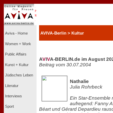
.
P
R
.
AVIVA-Berlin > Kultur
Aviva - Home
Women + Work
Public Affairs
A
V
I
V
A-BERLIN.de im August 20
Beitrag vom 30.07.2004
Kunst + Kultur
Jüdisches Leben
Nathalie
Literatur
Julia Rohrbeck
Interviews
Ein Star-Ensemble 
aufregend: Fanny A
Sport
Béart und Gérard Depardieu raus