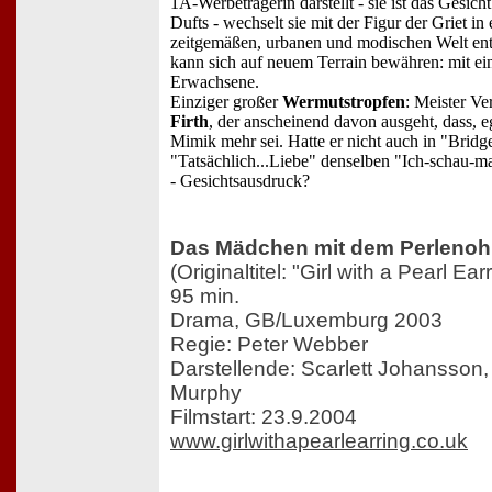
1A-Werbeträgerin darstellt - sie ist das Gesic
Dufts - wechselt sie mit der Figur der Griet in 
zeitgemäßen, urbanen und modischen Welt ent
kann sich auf neuem Terrain bewähren: mit e
Erwachsene.
Einziger großer
Wermutstropfen
: Meister Ve
Firth
, der anscheinend davon ausgeht, dass, e
Mimik mehr sei. Hatte er nicht auch in "Bridge
"Tatsächlich...Liebe" denselben "Ich-schau-ma
- Gesichtsausdruck?
Das Mädchen mit dem Perlenoh
(Originaltitel: "Girl with a Pearl Ear
95 min.
Drama, GB/Luxemburg 2003
Regie: Peter Webber
Darstellende: Scarlett Johansson, C
Murphy
Filmstart: 23.9.2004
www.girlwithapearlearring.co.uk