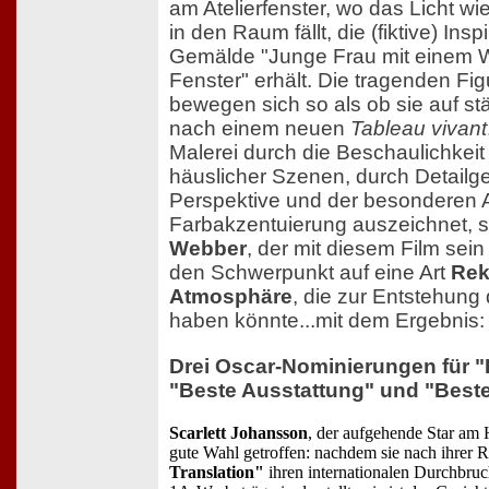
am Atelierfenster, wo das Licht wi
in den Raum fällt, die (fiktive) Insp
Gemälde "Junge Frau mit einem 
Fenster" erhält. Die tragenden Fi
bewegen sich so als ob sie auf s
nach einem neuen
Tableau vivant
Malerei durch die Beschaulichkeit a
häuslicher Szenen, durch Detailge
Perspektive und der besonderen A
Farbakzentuierung auszeichnet, s
Webber
, der mit diesem Film sein
den Schwerpunkt auf eine Art
Rek
Atmosphäre
, die zur Entstehung
haben könnte...mit dem Ergebnis:
Drei Oscar-Nominierungen für 
"Beste Ausstattung" und "Best
Scarlett Johansson
, der aufgehende Star am
gute Wahl getroffen: nachdem sie nach ihrer R
Translation"
ihren internationalen Durchbruc