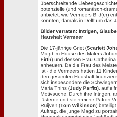
überschreitende Liebesgeschichte,
potenzielle (und romantisch-drama
anbietet, wie Vermeers Bild(er) en
könnten, damals in Delft um das J
Bilder verraten: Intrigen, Glau
Haushalt Vermeer
Die 17-jährige Griet (
Scarlett Jo
Magd im Hause des Malers Johan
Firth
) und dessen Frau Catherina 
anheuern. Da die Frau des Meist
ist - die Vermeers hatten 11 Kind
den gesamten Haushalt finanzier
sich insbesondere die Schwieger
Maria Thins (
Judy Parfitt
), auf ei
Motivsuche. Durch ihre Intrigen, 
lüsterne und steinreiche Patron 
Ruijven (
Tom Wilkinson
) beteiligt
Auftrag, die junge Magd zu portra
Haushalt vermutet eine "schändli