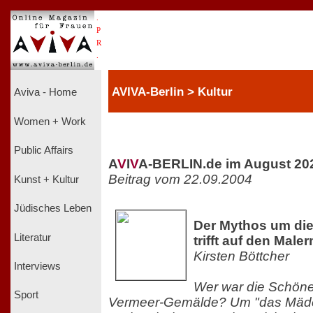
.
P
R
.
AVIVA-Berlin > Kultur
Aviva - Home
Women + Work
Public Affairs
A
V
I
V
A-BERLIN.de im August 20
Beitrag vom 22.09.2004
Kunst + Kultur
Jüdisches Leben
Der Mythos um di
Literatur
trifft auf den Male
Kirsten Böttcher
Interviews
Wer war die Schöne
Sport
Vermeer-Gemälde? Um "das Mäd