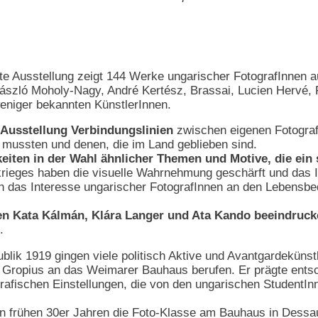
rte Ausstellung zeigt 144 Werke ungarischer FotografInnen 
László Moholy-Nagy, André Kertész, Brassai, Lucien Hervé,
eniger bekannten KünstlerInnen.
r Ausstellung Verbindungslinien
zwischen eigenen Fotografi
 mussten und denen, die im Land geblieben sind.
iten in der Wahl ähnlicher Themen und Motive, die ein 
rieges haben die visuelle Wahrnehmung geschärft und das In
ch das Interesse ungarischer FotografInnen an den Lebensb
en Kata Kálmán, Klára Langer und Ata Kando beeindrucke
.
lik 1919 gingen viele politisch Aktive und Avantgardekünst
 Gropius an das Weimarer Bauhaus berufen. Er prägte ents
grafischen Einstellungen, die von den ungarischen StudentIn
en frühen 30er Jahren die Foto-Klasse am Bauhaus in Dessa