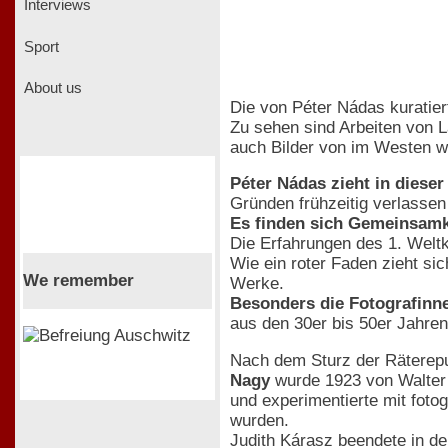
Interviews
Sport
About us
Die von Péter Nádas kuratie
Zu sehen sind Arbeiten von 
auch Bilder von im Westen w
Péter Nádas zieht in diese
Gründen frühzeitig verlassen
Es finden sich Gemeinsamke
Die Erfahrungen des 1. Weltk
Wie ein roter Faden zieht si
We remember
Werke.
Besonders die Fotografinn
aus den 30er bis 50er Jahren
Nach dem Sturz der Räterepub
Nagy
wurde 1923 von Walter
und experimentierte mit foto
wurden.
Judith Kárasz beendete in d