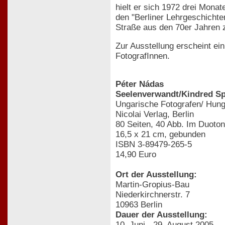
hielt er sich 1972 drei Monat
den "Berliner Lehrgeschichte
Straße aus den 70er Jahren z
Zur Ausstellung erscheint ei
FotografInnen.
Péter Nádas
Seelenverwandt/Kindred Sp
Ungarische Fotografen/ Hun
Nicolai Verlag, Berlin
80 Seiten, 40 Abb. Im Duoto
16,5 x 21 cm, gebunden
ISBN 3-89479-265-5
14,90 Euro
Ort der Ausstellung:
Martin-Gropius-Bau
Niederkirchnerstr. 7
10963 Berlin
Dauer der Ausstellung:
10. Juni - 29. August 2005