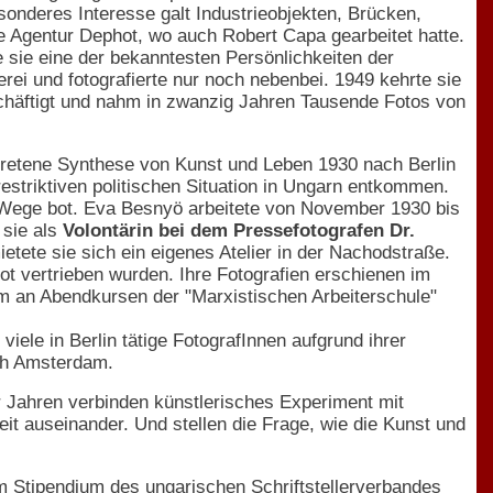
sonderes Interesse galt Industrieobjekten, Brücken,
ie Agentur Dephot, wo auch Robert Capa gearbeitet hatte.
e sie eine der bekanntesten Persönlichkeiten der
rei und fotografierte nur noch nebenbei. 1949 kehrte sie
häftigt und nahm in zwanzig Jahren Tausende Fotos von
retene Synthese von Kunst und Leben 1930 nach Berlin
estriktiven politischen Situation in Ungarn entkommen.
ue Wege bot. Eva Besnyö arbeitete von November 1930 bis
 sie als
Volontärin bei dem Pressefotografen Dr.
tete sie sich ein eigenes Atelier in der Nachodstraße.
fot vertrieben wurden. Ihre Fotografien erschienen im
ahm an Abendkursen der "Marxistischen Arbeiterschule"
le in Berlin tätige FotografInnen aufgrund ihrer
ch Amsterdam.
r Jahren verbinden künstlerisches Experiment mit
it auseinander. Und stellen die Frage, wie die Kunst und
m Stipendium des ungarischen Schriftstellerverbandes