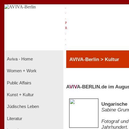
.
.
.
P
R
.
.
.
AVIVA-Berlin > Kultur
Aviva - Home
Women + Work
Public Affairs
A
V
I
V
A-BERLIN.de im Augus
Kunst + Kultur
Ungarische 
Jüdisches Leben
Sabine Grun
Literatur
Fotograf und
Jahrhundert.