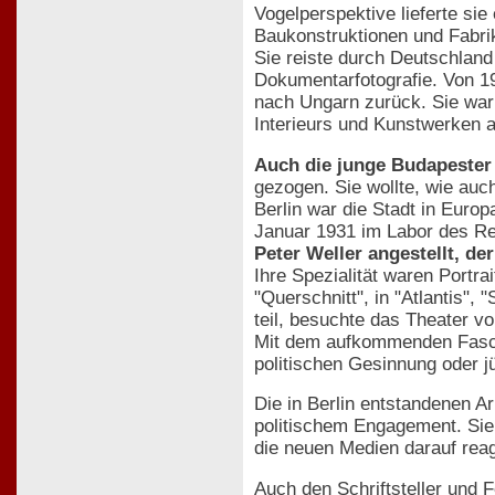
Vogelperspektive lieferte si
Baukonstruktionen und Fabrik
Sie reiste durch Deutschland 
Dokumentarfotografie. Von 19
nach Ungarn zurück. Sie war
Interieurs und Kunstwerken a
Auch die junge Budapester
gezogen. Sie wollte, wie auc
Berlin war die Stadt in Euro
Januar 1931 im Labor des R
Peter Weller angestellt, d
Ihre Spezialität waren Portra
"Querschnitt", in "Atlantis"
teil, besuchte das Theater v
Mit dem aufkommenden Faschis
politischen Gesinnung oder
Die in Berlin entstandenen A
politischem Engagement. Sie 
die neuen Medien darauf rea
Auch den Schriftsteller und 