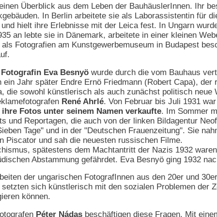
e einen Überblick aus dem Leben der BauhäuslerInnen. Ihr be
gebäuden. In Berlin arbeitete sie als Laborassistentin für d
und hielt ihre Erlebnisse mit der Leica fest. In Ungarn wurd
35 an lebte sie in Dänemark, arbeitete in einer kleinen Webe
 als Fotografien am Kunstgewerbemuseum in Budapest besc
uf.
 Fotografin Eva Besnyö
wurde durch die vom Bauhaus vert
h ein Jahr später Endre Ernö Friedmann (Robert Capa), der r
pa, die sowohl künstlerisch als auch zunächst politisch ne
eklamefotografen
René Ahrlé
. Von Februar bis Juli 1931 war
er ihre Fotos unter seinem Namen verkaufte
. Im Sommer mie
its und Reportagen, die auch von der linken Bildagentur Neo
, "Sieben Tage" und in der "Deutschen Frauenzeitung". Sie n
on Piscator und sah die neuesten russischen Filme.
mus, spätestens dem Machtantritt der Nazis 1932 waren vie
 jüdischen Abstammung gefährdet. Eva Besnyö ging 1932 na
rbeiten der ungarischen FotografInnen aus den 20er und 30e
setzten sich künstlerisch mit den sozialen Problemen der Ze
gieren können.
Fotografen
Péter Nádas
beschäftigen diese Fragen. Mit eine