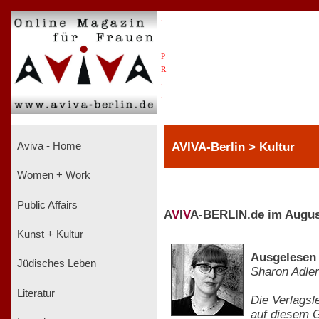
.
.
.
P
R
.
.
.
AVIVA-Berlin > Kultur
Aviva - Home
Women + Work
Public Affairs
A
V
I
V
A-BERLIN.de im Augus
Kunst + Kultur
Ausgelesen -
Jüdisches Leben
Sharon Adler
Literatur
Die Verlagsl
auf diesem Ge