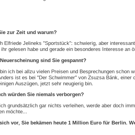
ie zur Zeit und warum?
ch Elfriede Jelineks "Sportstück": schwierig, aber interessan
n ihr gelesen habe und gerade ein besonderes Interesse an ös
Neuerscheinung sind Sie gespannt?
in ich bei allzu vielen Preisen und Besprechungen schon wi
Anders ist es bei "Der Schwimmer" von Zsuzsa Bánk, einer d
einigen Auszügen, jetzt sehr neugierig bin.
ch würden Sie niemals verborgen?
 ich grundsätzlich gar nichts verleihen, werde aber doch 
en möchte...
ich vor, Sie bekämen heute 1 Million Euro für Berlin. We