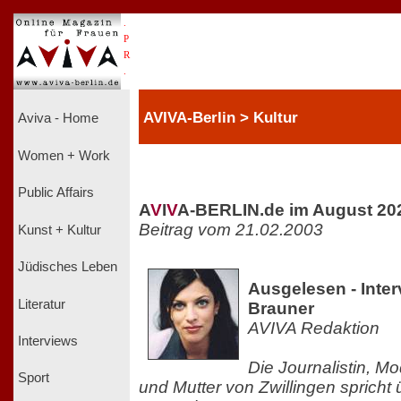
.
P
R
.
AVIVA-Berlin > Kultur
Aviva - Home
Women + Work
Public Affairs
A
V
I
V
A-BERLIN.de im August 20
Beitrag vom 21.02.2003
Kunst + Kultur
Jüdisches Leben
Ausgelesen - Interv
Literatur
Brauner
AVIVA Redaktion
Interviews
Die Journalistin, Mo
Sport
und Mutter von Zwillingen spricht 