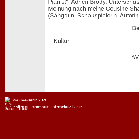
Pianist": Adrien Brody. Unterschät
Meinung nach meine Cousine Sha
(Sängerin, Schauspielerin, Autorin
Be
Kultur
AV
© AVIVA-Berlin 2026
suche
sitemap
impressum
datenschutz
home