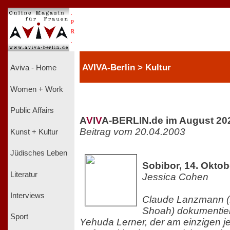
.
P
R
.
AVIVA-Berlin > Kultur
Aviva - Home
Women + Work
Public Affairs
A
V
I
V
A-BERLIN.de im August 20
Beitrag vom 20.04.2003
Kunst + Kultur
Jüdisches Leben
Sobibor, 14. Oktob
Literatur
Jessica Cohen
Interviews
Claude Lanzmann (
Shoah) dokumentier
Sport
Yehuda Lerner, der am einzigen 