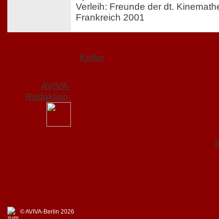
Verleih: Freunde der dt. Kinemath
Frankreich 2001
Kultur
AVIVA-
Redaktion
T
© AVIVA-Berlin 2026