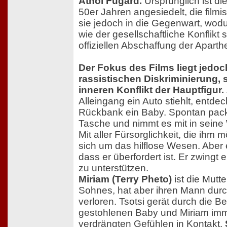
Athol Fugard.
Ursprünglich ist d
50er Jahren angesiedelt, die filmi
sie jedoch in die Gegenwart, wodu
wie der gesellschaftliche Konflikt
offiziellen Abschaffung der Aparthe
Der Fokus des Films liegt jedoch
rassistischen Diskriminierung,
inneren Konflikt der Hauptfigur.
Alleingang ein Auto stiehlt, entdec
Rückbank ein Baby. Spontan packt
Tasche und nimmt es mit in sein
Mit aller Fürsorglichkeit, die ihm m
sich um das hilflose Wesen. Aber
dass er überfordert ist. Er zwingt 
zu unterstützen.
Miriam (Terry Pheto)
ist die Mutt
Sohnes, hat aber ihren Mann durc
verloren. Tsotsi gerät durch die 
gestohlenen Baby und Miriam imm
verdrängten Gefühlen in Kontakt.