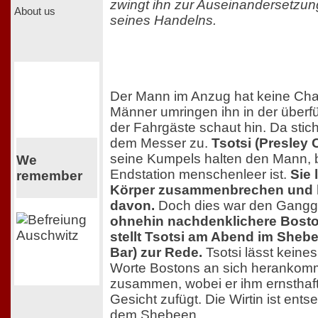
zwingt ihn zur Auseinandersetzun
About us
seines Handelns.
Der Mann im Anzug hat keine Chan
Männer umringen ihn in der überfü
der Fahrgäste schaut hin. Da sticht
dem Messer zu.
Tsotsi (Presle
seine Kumpels halten den Mann, b
We
Endstation menschenleer ist.
Sie 
remember
Körper zusammenbrechen und l
davon.
Doch dies war den Gangg
ohnehin nachdenklichere Bost
stellt Tsotsi am Abend im Shebee
Bar) zur Rede.
Tsotsi lässt keine
Worte Bostons an sich herankomm
zusammen, wobei er ihm ernstha
Gesicht zufügt. Die Wirtin ist entse
dem Shebeen.