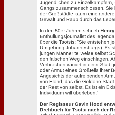
Jugendlichen zu Einzelkämpfern, d
Gangs zusammenschlossen. Sie 
der Großstädte kaum eine andere 
Gewalt und Raub durch das Lebe
In den 50er Jahren schrieb
Henry
Enthüllungsjournalist des legend
über die Tsotsis: "Sie entstehen j
Umgebung Johannesburgs). Es st
jungen Männer teilweise selbst Sc
den falschen Weg einschlagen. Ab
Verbrechen variiert in einer Stadt
oder Armut eines Großteils ihrer 
Angesichts der aufreibenden Arm
von Elend, das die Goldene Stadt u
der Rest von selbst. Es ist ein E
Individuum will überleben."
Der Regisseur Gavin Hood entw
Drehbuch für Tsotsi nach der 