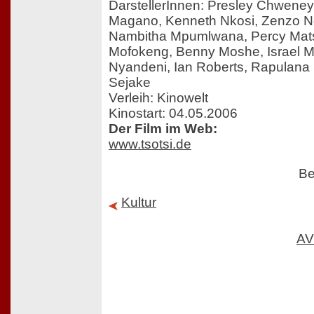
DarstellerInnen: Presley Chwene
Magano, Kenneth Nkosi, Zenzo Ng
Nambitha Mpumlwana, Percy Matse
Mofokeng, Benny Moshe, Israel 
Nyandeni, Ian Roberts, Rapulan
Sejake
Verleih: Kinowelt
Kinostart: 04.05.2006
Der Film im Web:
www.tsotsi.de
Be
Kultur
AV