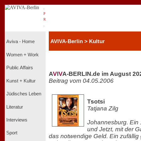
.
P
R
.
AVIVA-Berlin > Kultur
Aviva - Home
Women + Work
Public Affairs
A
V
I
V
A-BERLIN.de im August 20
Beitrag vom 04.05.2006
Kunst + Kultur
Jüdisches Leben
Tsotsi
Literatur
Tatjana Zilg
Interviews
Johannesburg. Ein 1
und Jetzt, mit der G
Sport
das notwendige Geld. Ein zufälli