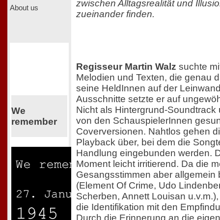
zwischen Alltagsrealität und Illus
About us
zueinander finden.
Regisseur Martin Walz
suchte mi
Melodien und Texten, die genau 
seine HeldInnen auf der Leinwand 
Ausschnitte setzte er auf ungewöh
Nicht als Hintergrund-Soundtrack 
We
von den SchauspielerInnen gesu
remember
Coverversionen. Nahtlos gehen di
Playback über, bei dem die Songtex
Handlung eingebunden werden. Da
Moment leicht irritierend. Da die m
Gesangsstimmen aber allgemein 
(Element Of Crime, Udo Lindenber
Scherben, Annett Louisan u.v.m.),
die Identifikation mit den Empfin
Durch die Erinnerung an die eige