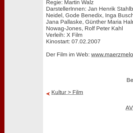
Regie: Martin Walz
DarstellerInnen: Jan Henrik Stahl
Neidel, Gode Benedix, Inga Busc
Jana Pallaske, Günther Maria Hal
Nowag-Jones, Rolf Peter Kahl
Verleih: X Film
Kinostart: 07.02.2007
Der Film im Web:
www.maerzmelod
Be
Kultur > Film
AV