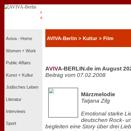
.
P
R
.
AVIVA-Berlin > Kultur > Film
Aviva - Home
Women + Work
Public Affairs
A
V
I
V
A-BERLIN.de im August 20
Beitrag vom 07.02.2008
Kunst + Kultur
Jüdisches Leben
Märzmelodie
Literatur
Tatjana Zilg
Interviews
Emotional starke Li
deutschen Rock- u
Sport
begleiten eine Story über drei Li