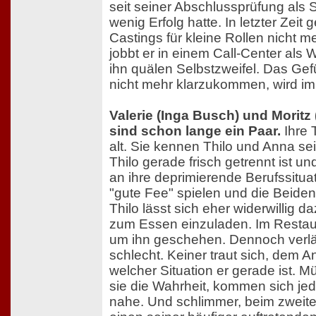
seit seiner Abschlussprüfung als 
wenig Erfolg hatte. In letzter Zeit
Castings für kleine Rollen nicht 
jobbt er in einem Call-Center als
ihn quälen Selbstzweifel. Das Ge
nicht mehr klarzukommen, wird im
Valerie (Inga Busch) und Moritz
sind schon lange ein Paar.
Ihre 
alt. Sie kennen Thilo und Anna seit
Thilo gerade frisch getrennt ist u
an ihre deprimierende Berufssituat
"gute Fee" spielen und die Beid
Thilo lässt sich eher widerwillig 
zum Essen einzuladen. Im Restaur
um ihn geschehen. Dennoch verlä
schlecht. Keiner traut sich, dem 
welcher Situation er gerade ist.
sie die Wahrheit, kommen sich jedo
nahe. Und schlimmer, beim zweite