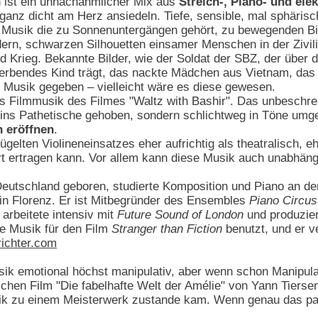
 ist ein unnachahmlicher Mix aus
Streich-, Piano- und elek
 ganz dicht am Herz ansiedeln. Tiefe, sensible, mal sphäris
t. Musik die zu Sonnenuntergängen gehört, zu bewegenden 
n, schwarzen Silhouetten einsamer Menschen in der Zivilis
d Krieg. Bekannte Bilder, wie der Soldat der SBZ, der über d
sterbendes Kind trägt, das nackte Mädchen aus Vietnam, das
 Musik gegeben – vielleicht wäre es diese gewesen.
 Filmmusik des Filmes "Waltz with Bashir". Das unbeschreib
ins Pathetische gehoben, sondern schlichtweg in Töne umge
n eröffnen
.
zügelten Violineneinsatzes eher aufrichtig als theatralisch, 
t ertragen kann. Vor allem kann diese Musik auch unabhän
eutschland geboren, studierte Komposition und Piano an der
 in Florenz. Er ist Mitbegründer des Ensembles
Piano Circus
 arbeitete intensiv mit
Future Sound of London
und produzier
e Musik für den Film
Stranger than Fiction
benutzt, und er ve
ichter.com
ik emotional höchst manipulativ, aber wenn schon Manipulati
hen Film "Die fabelhafte Welt der Amélie" von Yann Tiersen
sik zu einem Meisterwerk zustande kam. Wenn genau das pas