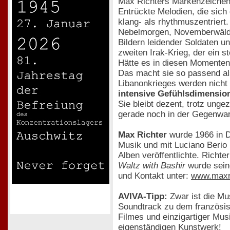
Max Richters Markenzeichen
Entrückte Melodien, die sich
klang- als rhythmuszentrier
Nebelmorgen, Novemberwälder
Bildern leidender Soldaten un
zweiten Irak-Krieg, der ein 
Hätte es in diesen Momenten
Das macht sie so passend als
Libanonkrieges werden nicht 
intensive Gefühlsdimensio
Sie bleibt dezent, trotz unge
gerade noch in der Gegenwar
Max Richter
wurde 1966 in D
Musik und mit Luciano Berio
Alben veröffentlichte. Richter
Waltz with Bashir
wurde sein
und Kontakt unter:
www.maxr
AVIVA-Tipp:
Zwar ist die Mus
Soundtrack zu dem französisc
Filmes und einzigartiger Mu
eigenständigen Kunstwerk!