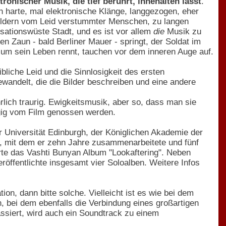
tronischer Musik, die tief berührt, innehalten lässt
.
ch harte, mal elektronische Klänge, langgezogen, eher
Bildern vom Leid verstummter Menschen, zu langen
ationswüste Stadt, und es ist vor allem
die
Musik zu
en Zaun - bald Berliner Mauer - springt, der Soldat im
 um sein Leben rennt, tauchen vor dem inneren Auge auf.
liche Leid und die Sinnlosigkeit des ersten
wandelt, die die Bilder beschreiben und eine andere
ehrlich traurig. Ewigkeitsmusik, aber so, dass man sie
gig vom Film genossen werden.
 Universität Edinburgh, der Königlichen Akademie der
, mit dem er zehn Jahre zusammenarbeitete und fünf
te das Vashti Bunyan Album "Lookaftering". Neben
röffentlichte insgesamt vier Soloalben. Weitere Infos
on, dann bitte solche. Vielleicht ist es wie bei dem
, bei dem ebenfalls die Verbindung eines großartigen
siert, wird auch ein Soundtrack zu einem