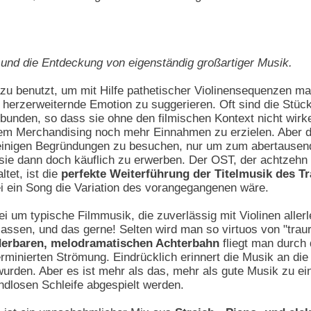
 und die Entdeckung von eigenständig großartiger Musik.
u benutzt, um mit Hilfe pathetischer Violinensequenzen ma
d herzerweiternde Emotion zu suggerieren. Oft sind die Stüc
bunden, so dass sie ohne den filmischen Kontext nicht wir
 dem Merchandising noch mehr Einnahmen zu erzielen. Aber
heinigen Begründungen zu besuchen, nur um zum abertausends
sie dann doch käuflich zu erwerben. Der OST, der achtzehn
tet, ist die
perfekte Weiterführung der Titelmusik des Tr
ei ein Song die Variation des vorangegangenen wäre.
i um typische Filmmusik, die zuverlässig mit Violinen allerl
lassen, und das gerne! Selten wird man so virtuos von "tr
erbaren, melodramatischen Achterbahn
fliegt man durch d
erminierten Strömung. Eindrücklich erinnert die Musik an d
urden. Aber es ist mehr als das, mehr als gute Musik zu ein
ndlosen Schleife abgespielt werden.