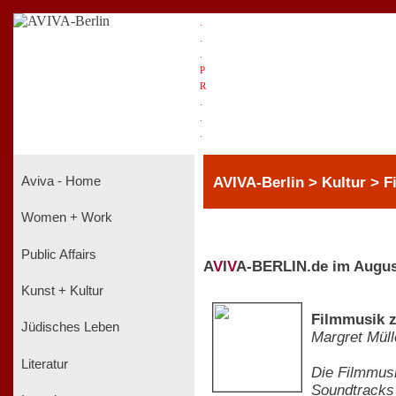
.
.
.
P
R
.
.
.
AVIVA-Berlin > Kultur > F
Aviva - Home
Women + Work
Public Affairs
A
V
I
V
A-BERLIN.de im Augus
Kunst + Kultur
Filmmusik z
Jüdisches Leben
Margret Müll
Literatur
Die Filmmusi
Soundtracks 