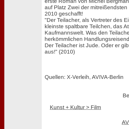
erste Roman von Michel Bergmann
auf Platz Zwei der mitreißendste
2010 geschafft!
"Der Teilacher, als Vertreter des E
kleinste spaltbare Teilchen, das A
Kaufmannswelt. Was den Teilach
herkömmlichen Handlungsreisende
Der Teilacher ist Jude. Oder er gib
aus!" (2010)
Quellen: X-Verleih, AVIVA-Berlin
Be
Kunst + Kultur > Film
AV