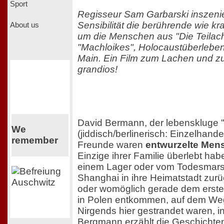
Sport
Regisseur Sam Garbarski inszenie
Sensibilität die berührende wie kr
About us
um die Menschen aus "Die Teilac
"Machloikes", Holocaustüberleben
Main. Ein Film zum Lachen und z
grandios!
David Bermann, der lebenskluge "
We
(jiddisch/berlinerisch: Einzelhande
remember
Freunde waren
entwurzelte Men
Einzige ihrer Familie überlebt ha
einem Lager oder vom Todesmars
Shanghai in ihre Heimatstadt zur
oder womöglich gerade dem erst
in Polen entkommen, auf dem We
Nirgends hier gestrandet waren, 
Bergmann erzählt die Geschichten