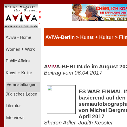
.
P
R
.
AVIVA-Berlin > Kunst + Kultur > Fil
Aviva - Home
Women + Work
Public Affairs
A
V
I
V
A-BERLIN.de im August 20
Beitrag vom 06.04.2017
Kunst + Kultur
Veranstaltungen
ES WAR EINMAL I
Jüdisches Leben
basierend auf den
semiautobiograp
Literatur
von Michel Bergma
April 2017
Interviews
Sharon Adler, Judith Kessler