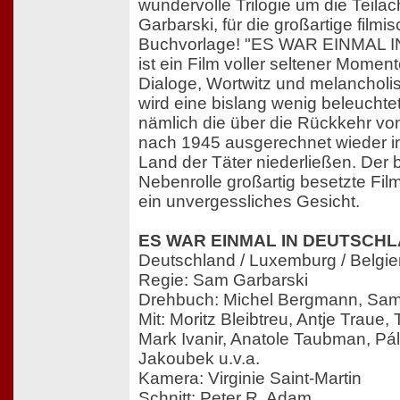
wundervolle Trilogie um die Teila
Garbarski, für die großartige fil
Buchvorlage! "ES WAR EINMAL 
ist ein Film voller seltener Momente
Dialoge, Wortwitz und melancholi
wird eine bislang wenig beleuchte
nämlich die über die Rückkehr von
nach 1945 ausgerechnet wieder i
Land der Täter niederließen. Der bi
Nebenrolle großartig besetzte Film
ein unvergessliches Gesicht.
ES WAR EINMAL IN DEUTSCHLA
Deutschland / Luxemburg / Belgi
Regie: Sam Garbarski
Drehbuch: Michel Bergmann, Sam
Mit: Moritz Bleibtreu, Antje Traue,
Mark Ivanir, Anatole Taubman, Pá
Jakoubek u.v.a.
Kamera: Virginie Saint-Martin
Schnitt: Peter R. Adam