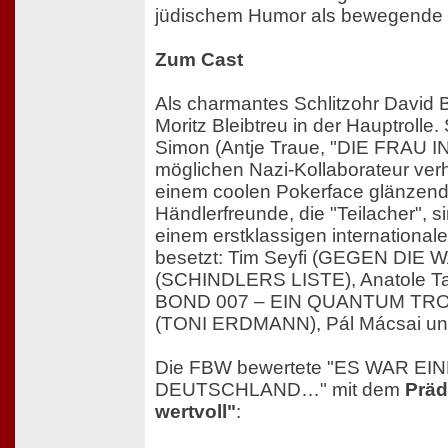
jüdischem Humor als bewegende 
Zum Cast
Als charmantes Schlitzohr David B
Moritz Bleibtreu in der Hauptrolle
Simon (Antje Traue, "DIE FRAU IN
möglichen Nazi-Kollaborateur verhör
einem coolen Pokerface glänzen
Händlerfreunde, die "Teilacher", si
einem erstklassigen international
besetzt: Tim Seyfi (GEGEN DIE W
(SCHINDLERS LISTE), Anatole 
BOND 007 – EIN QUANTUM TRO
(TONI ERDMANN), Pál Mácsai un
Die FBW bewertete "ES WAR EI
DEUTSCHLAND…" mit dem
Präd
wertvoll"
: