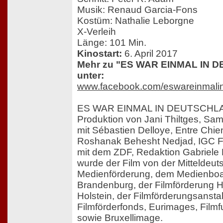
Musik: Renaud Garcia-Fons
Kostüm: Nathalie Leborgne
X-Verleih
Länge: 101 Min.
Kinostart:
6. April 2017
Mehr zu "ES WAR EINMAL IN D
unter:
www.facebook.com/eswareinmali
ES WAR EINMAL IN DEUTSCHLAN
Produktion von Jani Thiltges, S
mit Sébastien Delloye, Entre Chie
Roshanak Behesht Nedjad, IGC Fi
mit dem ZDF, Redaktion Gabriele 
wurde der Film von der Mitteldeu
Medienförderung, dem Medienboar
Brandenburg, der Filmförderung 
Holstein, der Filmförderungsanst
Filmförderfonds, Eurimages, Fil
sowie Bruxellimage.