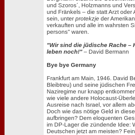
und Szoros´, Holzmanns und Vers
und Fränkels – die statt Arzt ode
sein, unter
protekzje
der Amerika
verkauften und alle im wahrsten S
persons" waren.
"Wir sind die jüdische Rache – Hit
leben noch!"
– David Bermann
Bye bye Germany
Frankfurt am Main, 1946. David B
Bleibtreu) und seine jüdischen F
Naziregime nur knapp entkommen 
wie viele andere Holocaust-Über
Ausreise nach Israel, vor allem a
Doch wie das nötige Geld in diese
aufbringen? Dem eloquenten Ge
im DP-Lager die zündende Idee: 
Deutschen jetzt am meisten? Feins