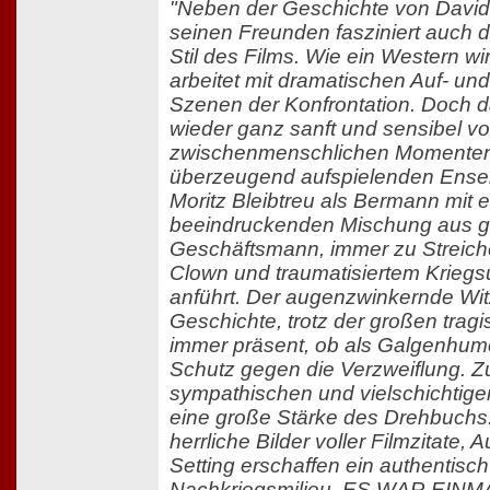
"Neben der Geschichte von Davi
seinen Freunden fasziniert auch d
Stil des Films. Wie ein Western wirkt 
arbeitet mit dramatischen Auf- und
Szenen der Konfrontation. Doch d
wieder ganz sanft und sensibel vo
zwischenmenschlichen Momenten
überzeugend aufspielenden Ense
Moritz Bleibtreu als Bermann mit e
beeindruckenden Mischung aus 
Geschäftsmann, immer zu Streich
Clown und traumatisiertem Krieg
anführt. Der augenzwinkernde Witz 
Geschichte, trotz der großen trag
immer präsent, ob als Galgenhumor
Schutz gegen die Verzweiflung. 
sympathischen und vielschichtigen
eine große Stärke des Drehbuchs.
herrliche Bilder voller Filmzitate,
Setting erschaffen ein authentisc
Nachkriegsmilieu. ES WAR EINM