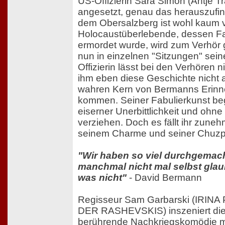
US-Offizierin Sara Simon (Antje T
angesetzt, genau das herauszufin
dem Obersalzberg ist wohl kaum v
Holocaustüberlebende, dessen Fa
ermordet wurde, wird zum Verhör 
nun in einzelnen "Sitzungen" sein
Offizierin lässt bei den Verhören n
ihm eben diese Geschichte nicht 
wahren Kern von Bermanns Erinne
kommen. Seiner Fabulierkunst beg
eiserner Unerbittlichkeit und ohne
verziehen. Doch es fällt ihr zune
seinem Charme und seiner Chuz
"Wir haben so viel durchgemach
manchmal nicht mal selbst gla
was nicht"
- David Bermann
Regisseur Sam Garbarski (IRIN
DER RASHEVSKIS) inszeniert die
berührende Nachkriegskomödie mi