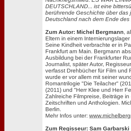
DEUTSCHLAND... ist eine bitters
berührende Geschichte über das j
Deutschland nach dem Ende des Z
Zum Autor: Michel Bergmann
, a
Eltern in einem Internierungslager
Seine Kindheit verbrachte er in Pa
Frankfurt am Main. Bergmann abso
Ausbildung bei der Frankfurter Ru
Journalist, später Autor, Regisseu
verfasst Drehbücher für Film und
wurde er vor allem mit seiner wun
Romantrilogie "Die Teilacher" (20
(2011) und "Herr Klee und Herr Fe
Zahlreiche Filmpreise, Beiträge in
Zeitschriften und Anthologien. Mi
Berlin.
Mehr Infos unter:
www.michelber
Zum Regisseur: Sam Garbarski