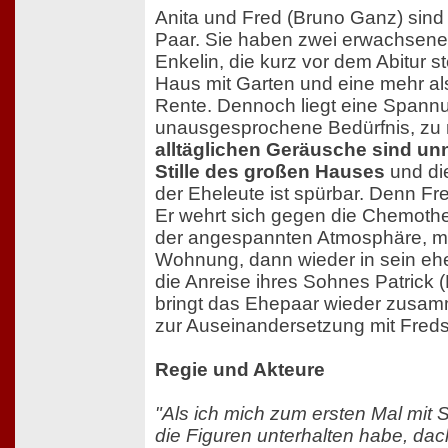
Anita und Fred (Bruno Ganz) sind 
Paar. Sie haben zwei erwachsene
Enkelin, die kurz vor dem Abitur s
Haus mit Garten und eine mehr a
Rente. Dennoch liegt eine Spannun
unausgesprochene Bedürfnis, zu
alltäglichen Geräusche sind unna
Stille des großen Hauses
und di
der Eheleute ist spürbar. Denn Fr
Er wehrt sich gegen die Chemother
der angespannten Atmosphäre, ma
Wohnung, dann wieder in sein ehe
die Anreise ihres Sohnes Patrick 
bringt das Ehepaar wieder zusam
zur Auseinandersetzung mit Freds
Regie und Akteure
"Als ich mich zum ersten Mal mit
die Figuren unterhalten habe, dac