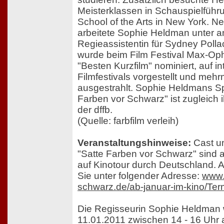
Meisterklassen in Schauspielführ
School of the Arts in New York. 
arbeitete Sophie Heldman unter 
Regieassistentin für Sydney Pollac
wurde beim Film Festival Max-Oph
"Besten Kurzfilm" nominiert, auf i
Filmfestivals vorgestellt und meh
ausgestrahlt. Sophie Heldmans Sp
Farben vor Schwarz" ist zugleich 
der dffb.
(Quelle: farbfilm verleih)
Veranstaltungshinweise:
Cast u
"Satte Farben vor Schwarz" sind
auf Kinotour durch Deutschland. A
Sie unter folgender Adresse:
www.
schwarz.de/ab-januar-im-kino/Ter
Die Regisseurin Sophie Heldman
11.01.2011 zwischen 14 - 16 Uhr 