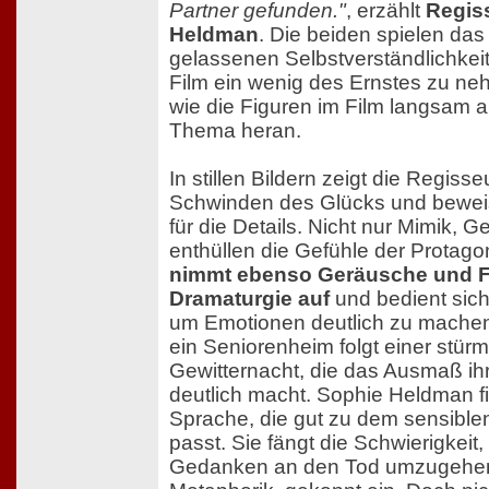
Partner gefunden."
, erzählt
Regis
Heldman
. Die beiden spielen das
gelassenen Selbstverständlichkei
Film ein wenig des Ernstes zu neh
wie die Figuren im Film langsam a
Thema heran.
In stillen Bildern zeigt die Regiss
Schwinden des Glücks und beweist
für die Details. Nicht nur Mimik, G
enthüllen die Gefühle der Protago
nimmt ebenso Geräusche und Fa
Dramaturgie auf
und bedient sich
um Emotionen deutlich zu machen
ein Seniorenheim folgt einer stür
Gewitternacht, die das Ausmaß ih
deutlich macht. Sophie Heldman fi
Sprache, die gut zu dem sensibl
passt. Sie fängt die Schwierigkeit,
Gedanken an den Tod umzugehen