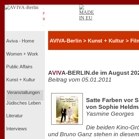
.
P
R
.
AVIVA-Berlin > Kunst + Kultur > Fil
Aviva - Home
Women + Work
Public Affairs
A
V
I
V
A-BERLIN.de im August 20
Beitrag vom 05.01.2011
Kunst + Kultur
Veranstaltungen
Satte Farben vor S
Jüdisches Leben
von Sophie Heldm
Yasmine Georges
Literatur
Die beiden Kino-Gr
Interviews
und Bruno Ganz stehen in diese