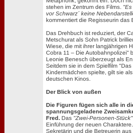
Metaphorik, gekonnt ein. Doch nic
stehen im Zentrum des Films.
"Es 
vor Schwarz´ keine Nebendarstelle
kommentiert die Regisseurin das
Das Drehbuch ist reduziert, der C
Metschurat als Sohn Patrick brilli
Wiese, die mit ihrer langjährigen H
Cobra 11 – Die Autobahnpolizei" 
Leonie Benesch überzeugt als En
Seitdem sie in dem Spielfilm "Das
Kindermädchen spielte, gilt sie al
deutschen Kinos.
Der Blick von außen
Die Figuren fügen sich alle in di
spannungsgeladene Zweisamkei
Fred.
Das
"Zwei-Personen-Stück"
Einführung der neuen Charaktere
Sekretärin und die Betreuerin au