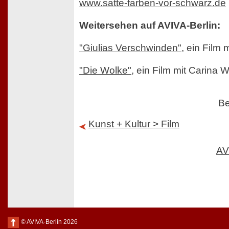
www.satte-farben-vor-schwarz.de
Weitersehen auf AVIVA-Berlin:
"Giulias Verschwinden"
, ein Film
"Die Wolke"
, ein Film mit Carina 
Be
Kunst + Kultur > Film
AV
© AVIVA-Berlin 2026