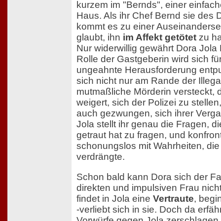
kurzem im "Bernds", einer einfac
Haus. Als ihr Chef Bernd sie des D
kommt es zu einer Auseinanderse
glaubt, ihn
im Affekt getötet
zu h
Nur widerwillig gewährt Dora Jola
Rolle der Gastgeberin wird sich für
ungeahnte Herausforderung entp
sich nicht nur am Rande der Illegali
mutmaßliche Mörderin versteckt, 
weigert, sich der Polizei zu stelle
auch gezwungen, sich ihrer Vergan
Jola stellt ihr genau die Fragen, 
getraut hat zu fragen, und konfront
schonungslos mit Wahrheiten, die s
verdrängte.
Schon bald kann Dora sich der Fa
direkten und impulsiven Frau nich
findet in Jola eine
Vertraute
, begi
-verliebt sich in sie. Doch da erfäh
Vorwürfe gegen Jola zerschlagen 