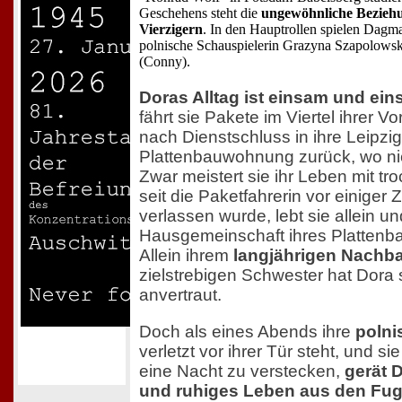
Geschehens steht die
ungewöhnliche Beziehu
Vierzigern
. In den Hauptrollen spielen Dagm
polnische Schauspielerin Grazyna Szapolowska
(Conny).
Doras Alltag ist einsam und eins
fährt sie Pakete im Viertel ihrer V
nach Dienstschluss in ihre Leipzig
Plattenbauwohnung zurück, wo nie
Zwar meistert sie ihr Leben mit 
seit die Paketfahrerin vor einiger
verlassen wurde, lebt sie allein un
Hausgemeinschaft ihres Plattenb
Allein ihrem
langjährigen Nachb
zielstrebigen Schwester hat Dora 
anvertraut.
Doch als eines Abends ihre
polni
verletzt vor ihrer Tür steht, und sie
eine Nacht zu verstecken,
gerät 
und ruhiges Leben aus den Fu