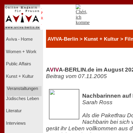
.
P
R
.
AVIVA-Berlin > Kunst + Kultur > Fil
Aviva - Home
Women + Work
Public Affairs
A
V
I
V
A-BERLIN.de im August 20
Beitrag vom 07.11.2005
Kunst + Kultur
Veranstaltungen
Nachbarinnen auf
Jüdisches Leben
Sarah Ross
Literatur
Als die Paketfrau D
Nachbarin bei sich
Interviews
gerät ihr Leben vollkommen aus 