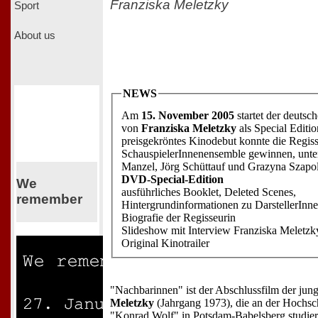
Franziska Meletzky
Sport
About us
NEWS
Am
15. November 2005
startet der deutsc
von
Franziska Meletzky
als Special Editi
preisgekröntes Kinodebut konnte die Regiss
SchauspielerInnenensemble gewinnen, unt
Manzel, Jörg Schüttauf und Grazyna Szapo
DVD-Special-Edition
We
ausführliches Booklet, Deleted Scenes,
remember
Hintergrundinformationen zu DarstellerInn
Biografie der Regisseurin
Slideshow mit Interview Franziska Melet
Original Kinotrailer
"Nachbarinnen" ist der Abschlussfilm der ju
Meletzky
(Jahrgang 1973), die an der Hochsc
"Konrad Wolf" in Potsdam-Babelsberg studiert