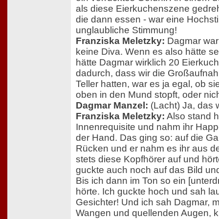
als diese Eierkuchenszene gedreht
die dann essen - war eine Hochst
unglaubliche Stimmung!
Franziska Meletzky:
Dagmar war g
keine Diva. Wenn es also hätte s
hätte Dagmar wirklich 20 Eierkuc
dadurch, dass wir die Großaufna
Teller hatten, war es ja egal, ob si
oben in den Mund stopft, oder nich
Dagmar Manzel:
(Lacht) Ja, das 
Franziska Meletzky:
Also stand hi
Innenrequisite und nahm ihr Hap
der Hand. Das ging so: auf die Ga
Rücken und er nahm es ihr aus de
stets diese Kopfhörer auf und hör
guckte auch noch auf das Bild un
Bis ich dann im Ton so ein [unter
hörte. Ich guckte hoch und sah lau
Gesichter! Und ich sah Dagmar, m
Wangen und quellenden Augen, k