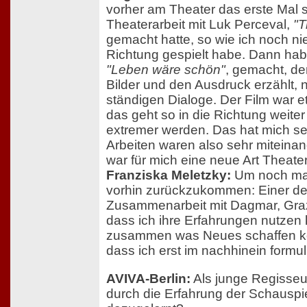
vorher am Theater das erste Mal s
Theaterarbeit mit Luk Perceval,
"T
gemacht hatte, so wie ich noch ni
Richtung gespielt habe. Dann habe
"Leben wäre schön"
, gemacht, der
Bilder und den Ausdruck erzählt, n
ständigen Dialoge. Der Film war e
das geht so in die Richtung weit
extremer werden. Das hat mich sehr
Arbeiten waren also sehr miteina
war für mich eine neue Art Theater
Franziska Meletzky:
Um noch mal
vorhin zurückzukommen: Einer der
Zusammenarbeit mit Dagmar, Graz
dass ich ihre Erfahrungen nutzen 
zusammen was Neues schaffen kö
dass ich erst im nachhinein formu
AVIVA-Berlin:
Als junge Regisseu
durch die Erfahrung der Schauspi