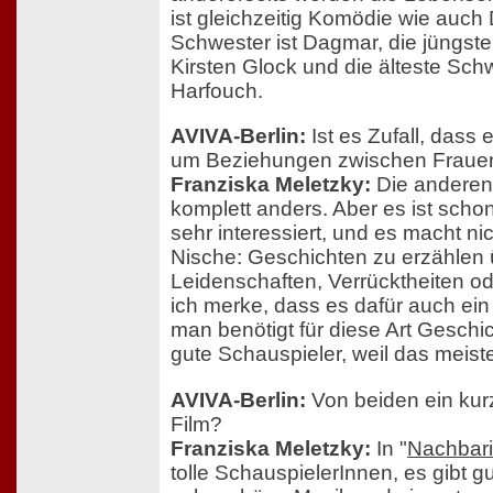
ist gleichzeitig Komödie wie auch 
Schwester ist Dagmar, die jüngste 
Kirsten Glock und die älteste Schw
Harfouch.
AVIVA-Berlin:
Ist es Zufall, dass 
um Beziehungen zwischen Fraue
Franziska Meletzky:
Die anderen 
komplett anders. Aber es ist scho
sehr interessiert, und es macht nic
Nische: Geschichten zu erzählen
Leidenschaften, Verrücktheiten od
ich merke, dass es dafür auch ein
man benötigt für diese Art Geschi
gute Schauspieler, weil das meiste
AVIVA-Berlin:
Von beiden ein ku
Film?
Franziska Meletzky:
In "
Nachbar
tolle SchauspielerInnen, es gibt gu