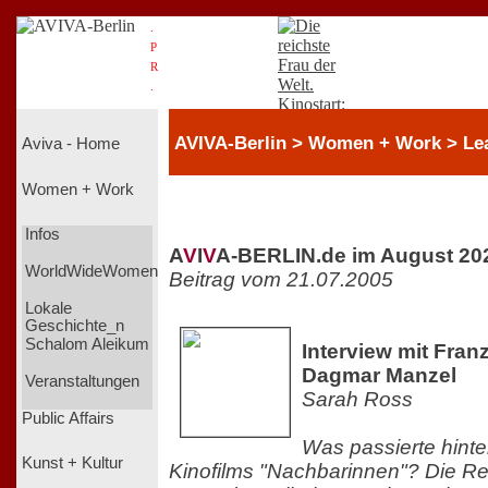
.
P
R
.
AVIVA-Berlin > Women + Work > Le
Aviva - Home
Women + Work
Infos
A
V
I
V
A-BERLIN.de im August 20
WorldWideWomen
Beitrag vom 21.07.2005
Lokale
Geschichte_n
Schalom Aleikum
Interview mit Fran
Dagmar Manzel
Veranstaltungen
Sarah Ross
Public Affairs
Was passierte hinte
Kunst + Kultur
Kinofilms "Nachbarinnen"? Die Re