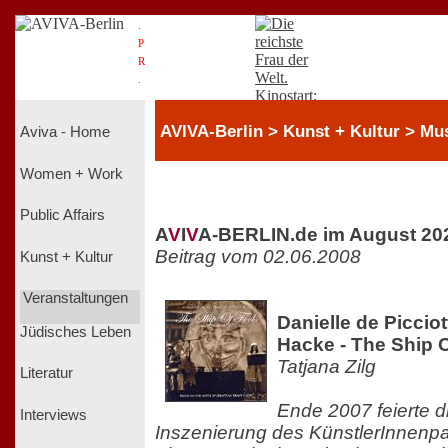
.
P
R
.
AVIVA-Berlin > Kunst + Kultur > Mu
Aviva - Home
Women + Work
Public Affairs
A
V
I
V
A-BERLIN.de im August 20
Beitrag vom 02.06.2008
Kunst + Kultur
Veranstaltungen
Danielle de Piccio
Jüdisches Leben
Hacke - The Ship 
Tatjana Zilg
Literatur
Ende 2007 feierte d
Interviews
Inszenierung des KünstlerInnenp