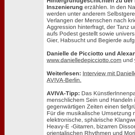
Hintergrundgeschichten zu der 
Inszenierung
erzählen. In den Na
werden unter anderem Selbstgerec
Verlangen der Menschen nach kri
Aggression hinterfragt, der Tanz
aufs Podest gestellt sowie univer
Gier, Habsucht und Begierde aufge
Danielle de Picciotto und Alexa
www.danielledepicciotto.com
und
Weiterlesen:
Interview mit Daniell
AVIVA-Berlin.
AVIVA-Tipp:
Das KünstlerInnenpa
menschlichem Sein und Handeln 
gegenwärtigen Zeiten einen tiefgr
Für die musikalische Umsetzung n
elektronische, sphärische Klangw
Heavy-E -Gitarren, bizarren Diss
orientalischen Rhythmen und Mori