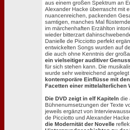
aus einem großen Spektrum an E
Alexander Hacke überrascht mit e
nuancenreichen, packenden Gesa
samtigen, manches Mal flüsternde
im märchenhaften Erzählton inton
wieder bitterzart dahinschweben
Danielle de Picciotto perfekt ergä
entwickelten Songs wurden auf de
die auch ohne Kenntnis der groß
ein vielseitiger auditiver Genus
für sich stehen kann. Die musikali
wurde sehr weitreichend angeleg
kontemporäre Einflüsse mit de
Facetten einer mittelalterlichen 
Die DVD zeigt in elf Kapiteln
die
Bühnenumsetzungen der Texte vo
jeweils ergänzt von Interviewaussc
de Picciotto und Alexander Hacke,
die Modernität der Novelle
reflek