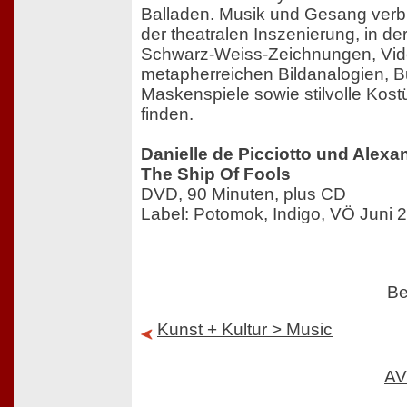
Balladen. Musik und Gesang verbin
der theatralen Inszenierung, in d
Schwarz-Weiss-Zeichnungen, Vide
metapherreichen Bildanalogien, B
Maskenspiele sowie stilvolle Kost
finden.
Danielle de Picciotto und Alex
The Ship Of Fools
DVD, 90 Minuten, plus CD
Label: Potomok, Indigo, VÖ Juni 
Be
Kunst + Kultur > Music
AV