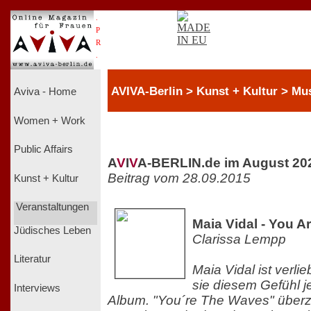
.
P
R
.
AVIVA-Berlin > Kunst + Kultur > Mu
Aviva - Home
Women + Work
Public Affairs
A
V
I
V
A-BERLIN.de im August 20
Beitrag vom 28.09.2015
Kunst + Kultur
Veranstaltungen
Maia Vidal - You 
Jüdisches Leben
Clarissa Lempp
Literatur
Maia Vidal ist verli
sie diesem Gefühl j
Interviews
Album. "You´re The Waves" überze