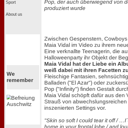
Pop, der auch überwiegend von de
Sport
produziert wurde
About us
Zwischen Gespenstern, Cowboys
Maia Vidal im Video zu ihrem ne
Eine verknallte Teenagerin, die au
Halloweenparty ihr Objekt der Be
Maia Vidal hat der Liebe ein A
weiß dabei mit ihren Facetten z
We
Fleischige Fantasien, sehnsüchti
remember
Balladen ("El Azar") oder zucker
Pop ("Infinity") finden Gestalt dur
Maia Vidal schöpft dafür aus den 
Strauß von abwechslungsreichen 
inszenierten Settings vor.
"Skin so soft I could tear it off / …
home in your frontal lobe / and lou