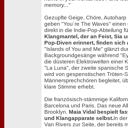
memory..."
Gezupfte Geige, Chöre, Autoharp
geben "You´re The Waves" einen 
direkt in die Indie-Pop-Abteilung f
Klangmantel, der an Feist, Sia 
Pop-Diven erinnert, finden sich
"Islands of You and Me" glänzt du
Backgroundgesänge während "Ey
die düsteren Elektrowelten einer K
"La Luna", der zweite spanische 
wird von gespenstischen Tröten-
Männersprechchören begleitet, üb
klare Stimme erhebt.
Die französisch-stämmige Kaliforni
Barcelona und Paris. Das neue Al
Brooklyn.
Maia Vidal bespielt fas
und Klangapparate selbst.
In der
Van Rivers zur Seite, der bereits 