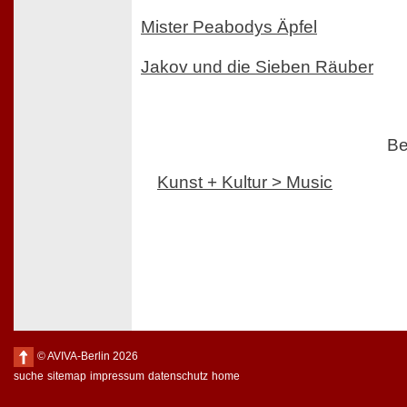
Mister Peabodys Äpfel
Jakov und die Sieben Räuber
Be
Kunst + Kultur > Music
© AVIVA-Berlin 2026
suche
sitemap
impressum
datenschutz
home