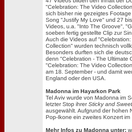
47 Videos bilden den Inhalt der 
"Celebration: The Video Collection
sich bisher nie gezeigtes Footag
Song "Justify My Love" und 27 bis
Videos, u.a. "Into The Groove", "G
soeben fertig gestellte Clip zur Si
Auch die Videos auf "Celebration
Collection" wurden technisch vol
Besonders durften sich die deuts
denn "Celebration - The Ultimate 
"Celebration: The Video Collectio
am 18. September - und damit we
England oder den USA.
Madonna im Hayarkon Park
Tel Aviv wurde von Madonna im S
letzter Stop ihrer
Sticky and Swee
ausgewählt. Aufgrund der hohen 
Pop-Ikone ein zweites Konzert im
Mehr Infos zu Madonna unter:
w