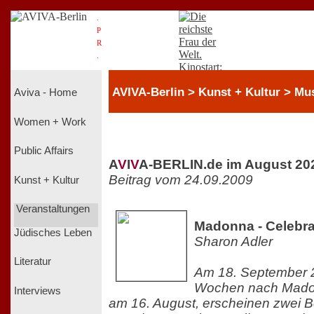
.
P
R
.
AVIVA-Berlin > Kunst + Kultur > Mu
Aviva - Home
Women + Work
Public Affairs
A
V
I
V
A-BERLIN.de im August 20
Beitrag vom 24.09.2009
Kunst + Kultur
Veranstaltungen
Madonna - Celebra
Jüdisches Leben
Sharon Adler
Literatur
Am 18. September 
Wochen nach Madon
Interviews
am 16. August, erscheinen zwei B