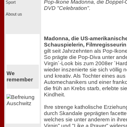
Pop-Ikone Madonna, die Doppel-
Sport
DVD "Celebration".
About us
Madonna, die US-amerikanische
Schauspielerin, Filmregisseuri
gilt seit Jahrzehnten als Pop-Ikon
So prägte die Pop-Diva unter and
Virgin´-Look bis zum 2008er ´Har
wieder inszenierte sie sich völlig n
We
und kreativ. Als Tochter eines au
remember
Automechanikers und einer frank
die früh an Krebs starb, erlebte si
Kindheit.
Ihre strenge katholische Erziehu
durch Skandale geprägten facett
welches sie unter anderem in ihre
Virgin" und "Like a Prayer" widers