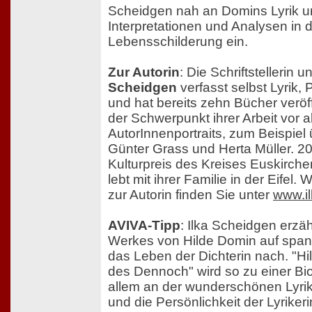
Scheidgen nah an Domins Lyrik un
Interpretationen und Analysen in 
Lebensschilderung ein.
Zur Autorin
: Die Schriftstellerin u
Scheidgen
verfasst selbst Lyrik,
und hat bereits zehn Bücher veröffe
der Schwerpunkt ihrer Arbeit vor a
AutorInnenportraits, zum Beispiel 
Günter Grass und Herta Müller. 20
Kulturpreis des Kreises Euskirchen
lebt mit ihrer Familie in der Eifel.
zur Autorin finden Sie unter
www.i
AVIVA-Tipp
: Ilka Scheidgen erzäh
Werkes von Hilde Domin auf spa
das Leben der Dichterin nach. "Hi
des Dennoch" wird so zu einer Bio
allem an der wunderschönen Lyrik
und die Persönlichkeit der Lyrikeri