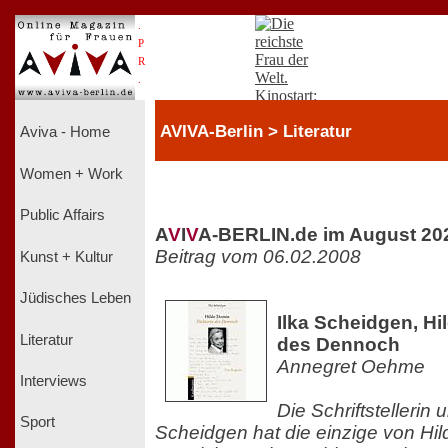
.
P
R
.
AVIVA-Berlin > Literatur
Aviva - Home
Women + Work
Public Affairs
A
V
I
V
A-BERLIN.de im August 20
Beitrag vom 06.02.2008
Kunst + Kultur
Jüdisches Leben
Ilka Scheidgen, Hi
Literatur
des Dennoch
Annegret Oehme
Interviews
Die Schriftstellerin 
Sport
Scheidgen hat die einzige von Hil