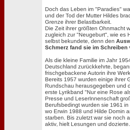
Doch das Leben im "Paradies" war 
und der Tod der Mutter Hildes brac
Grenze ihrer Belastbarkeit.
Die Zeit ihrer größten Ohnmacht w
zugleich zur "Neugeburt", wie es 
selbst bekundete, denn den
Ausw
Schmerz fand sie im Schreiben
Als die kleine Familie im Jahr 195
Deutschland zurückkehrte, began
frischgebackene Autorin ihre Werk
Bereits 1957 wurden einige ihrer 
Rundschau herausgegeben und d
erste Lyrikband "Nur eine Rose als
Presse und LeserInnenschaft gro
Berufsbedingt wurden sie 1961 in 
wo Erwin 1988 und Hilde Domin a
starben. Bis zuletzt war sie noch als
aktiv, hielt Lesungen und dozierte.