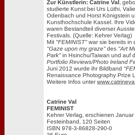
Zur Künstlerin: Catrine Val
, geb
studierte Kunst bei Urs Lüthi, Vali
Odenbach und Horst Königstein un
Kunsthochschule Kassel. Ihre Vid
waren Bestandteil diverser Ausst
Festivals. (Quelle: Kehrer Verlag)
Mit
"FEMINIST"
war sie bereits in
"Gaze upon my graze"
des
"Art M
Park"
in Hsinchu/Taiwan und auf
Portfolio Reviews/Photo Ireland Fe
Juni 2012 wurde ihr Bildband
"FE
Renaissance Photography Prize L
Weitere Infos unter
www.catrineva
Catrine Val
FEMINIST
Kehrer Verlag, erschienen Januar
Festeinband, 120 Seiten
ISBN 978-3-86828-290-0
36 Euro