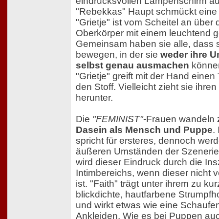
eindrucksvollen Lampenschirm au
"Rebekkas" Haupt schmückt eine
"Grietje" ist vom Scheitel an übe
Oberkörper mit einem leuchtend g
Gemeinsam haben sie alle, dass si
bewegen, in der sie
weder ihre 
selbst genau ausmachen
können
"Grietje" greift mit der Hand einen 
den Stoff. Vielleicht zieht sie ihren
herunter.
Die
"FEMINIST"
-Frauen wandeln
Dasein als Mensch und Puppe
.
spricht für ersteres, dennoch werd
äußeren Umständen der Szenerie g
wird dieser Eindruck durch die In
Intimbereichs, wenn dieser nicht 
ist. "Faith" trägt unter ihrem zu 
blickdichte, hautfarbene Strumpfh
und wirkt etwas wie eine Schauf
Ankleiden. Wie es bei Puppen auch