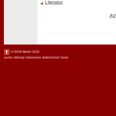
Literatur
AV
© AVIVA-Berlin 2026
suche
sitemap
impressum
datenschutz
home