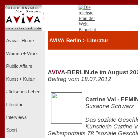
.
P
R
.
AVIVA-Berlin > Literatur
Aviva - Home
Women + Work
Public Affairs
A
V
I
V
A-BERLIN.de im August 20
Beitrag vom 18.07.2012
Kunst + Kultur
Jüdisches Leben
Catrine Val - FEMI
Literatur
Susanne Schwarz
Interviews
Das soziale Geschl
Künstlerin Catrine Va
Sport
Selbstportraits 78 "soziale Geschle