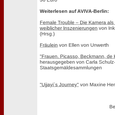
Weiterlesen auf AVIVA-Berlin:
Female Trouble – Die Kamera als
weiblicher Inszenierungen
von In
(Hrsg.)
Fräulein
von Ellen von Unwerth
"Frauen. Picasso, Beckmann, de 
herausgegeben von Carla Schulz
Staatsgemäldesammlungen
"Ujjayi´s Journey"
von Maxine He
Be