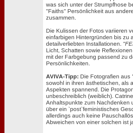
was sich unter der Strumpfhose bef
"Faiths" Persönlichkeit aus ande
zusammen.
Die Kulissen der Fotos variieren v
einfarbigen Hintergründen bis zu
detailverliebten Installationen.
"FE
Licht, Schatten sowie Reflexionen
mit der Farbgebung passend zu de
Persönlichkeiten.
AVIVA-Tipp:
Die Fotografien aus
sowohl in ihren ästhetischen, als 
Aspekten spannend. Die Protagon
unbeschreiblich (weiblich). Catrine
Anhaltspunkte zum Nachdenken un
über ein `post`feministisches Gesc
allerdings auch keine Pauschallö
Abweichen von einer solchen ist ja