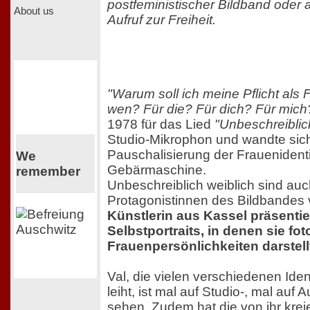
postfeministischer Bildband oder 
About us
Aufruf zur Freiheit.
"Warum soll ich meine Pflicht als 
wen? Für die? Für dich? Für mich
1978 für das Lied
"Unbeschreiblic
Studio-Mikrophon und wandte sic
Pauschalisierung der Frauenidenti
We
Gebärmaschine.
remember
Unbeschreiblich weiblich sind auc
Protagonistinnen des Bildbandes 
Künstlerin aus Kassel präsentie
Selbstportraits, in denen sie fo
Frauenpersönlichkeiten darstell
Val, die vielen verschiedenen Iden
leiht, ist mal auf Studio-, mal a
sehen. Zudem hat die von ihr krei