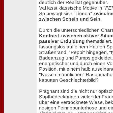
deutlich der Realität gegenüber.
Val lässt klassische Motive in
"FE
So bewegt sich "Linnea"
zwische
zwischen Schein und Sein
.
Durch die unterschiedlichen Char
Kontrast zwischen aktiver Situ
passiver Erduldung
thematisiert.
fassungslos auf einem Haufen Sp
Straßenrand. "Peppi" hingegen, "ty
Badeanzug und Pumps gekleidet, a
energetischer und durch einen Vo
Position, mit einem halb auseina
"typisch männlichen" Rasenmäher
kaputten Geschlechterbild?
Prägnant sind die nicht nur optis
Kopfbedeckungen vieler der Fraue
über eine vertrocknete Wiese, bekle
riesigen Feinrippunterhose und e