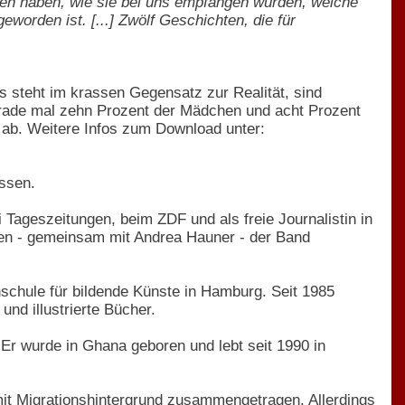
ssen haben, wie sie bei uns empfangen wurden, welche
worden ist. [...] Zwölf Geschichten, die für
es steht im krassen Gegensatz zur Realität, sind
gerade mal zehn Prozent der Mädchen und acht Prozent
 ab. Weitere Infos zum Download unter:
ssen.
 Tageszeitungen, beim ZDF und als freie Journalistin in
chien - gemeinsam mit Andrea Hauner - der Band
schule für bildende Künste in Hamburg. Seit 1985
nd illustrierte Bücher.
 Er wurde in Ghana geboren und lebt seit 1990 in
mit Migrationshintergrund zusammengetragen. Allerdings