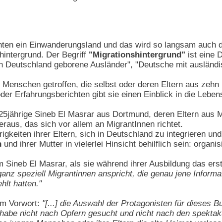
nten ein Einwanderungsland und das wird so langsam auch de
hintergrund. Der Begriff
"Migrationshintergrund"
ist eine 
n Deutschland geborene Ausländer", "Deutsche mit ausländi
e Menschen getroffen, die selbst oder deren Eltern aus zehn
der Erfahrungsberichten gibt sie einen Einblick in die Lebe
ie 25jährige Sineb El Masrar aus Dortmund, deren Eltern au
raus, das sich vor allem an MigrantInnen richtet.
rigkeiten ihrer Eltern, sich in Deutschland zu integrieren u
n
und ihrer Mutter in vielerlei Hinsicht behilflich sein: organ
m Sineb El Masrar, als sie während ihrer Ausbildung das ers
e ganz speziell Migrantinnen anspricht, die genau jene Informat
lt hatten."
rem Vorwort:
"[...] die Auswahl der Protagonisten für dieses B
h habe nicht nach Opfern gesucht und nicht nach den spektak