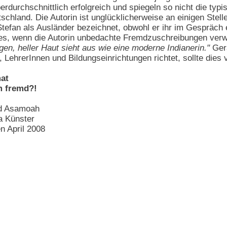
erdurchschnittlich erfolgreich und spiegeln so nicht die typ
tschland. Die Autorin ist unglücklicherweise an einigen Stel
efan als Ausländer bezeichnet, obwohl er ihr im Gespräch 
rd es, wenn die Autorin unbedachte Fremdzuschreibungen ver
n, heller Haut sieht aus wie eine moderne Indianerin."
Gera
 LehrerInnen und Bildungseinrichtungen richtet, sollte dies
mat
m fremd?!
ld Asamoah
a Künster
n April 2008