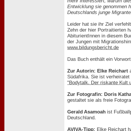
mehr interessiert, warum die
Entwicklung sie genommen hab
Deutschlands junge Migrante
Leider hat sie ihr Ziel verfehlt
Zehn der hier Portraitierten 
AbiturientInnen in diesem Bu
der Jungen mit Migrationshin
www.bildungsbericht.de
Das Buch enthält ein Vorwor
Zur Autorin: Elke Reichart
a
Südafrika. Sie ist verheirat
"Bodytalk. Der riskante Kult
Zur Fotografin: Doris Kath
gestaltet sie als freie Fotog
Gerald Asamoah
ist Fußball
Deutschland.
AVIVA-Tipp:
Elke Reichart h