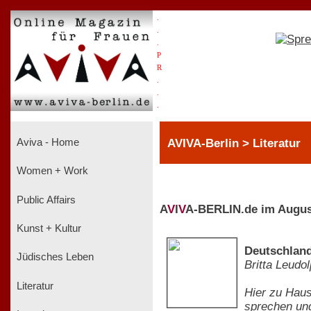
.
.
.
P
R
.
.
.
AVIVA-Berlin > Literatur
Aviva - Home
Women + Work
Public Affairs
A
V
I
V
A-BERLIN.de im Augus
Kunst + Kultur
Deutschland
Jüdisches Leben
Britta Leudo
Literatur
Hier zu Haus
sprechen und