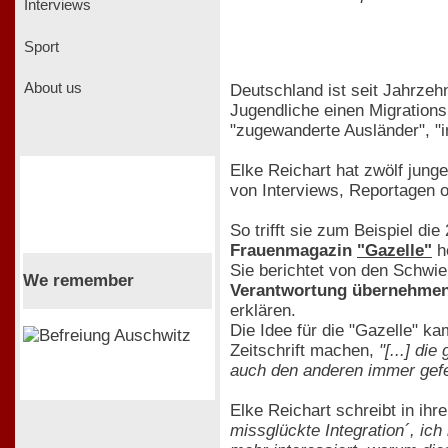
Interviews
Sport
About us
Deutschland ist seit Jahrzeh
Jugendliche einen Migrations
"zugewanderte Ausländer", "i
Elke Reichart hat zwölf jung
von Interviews, Reportagen o
So trifft sie zum Beispiel d
Frauenmagazin
"Gazelle"
he
Sie berichtet von den Schwie
We remember
Verantwortung übernehme
erklären.
Die Idee für die "Gazelle" ka
Zeitschrift machen,
"[...] di
auch den anderen immer gefeh
Elke Reichart schreibt in ih
missglückte Integration´, ic