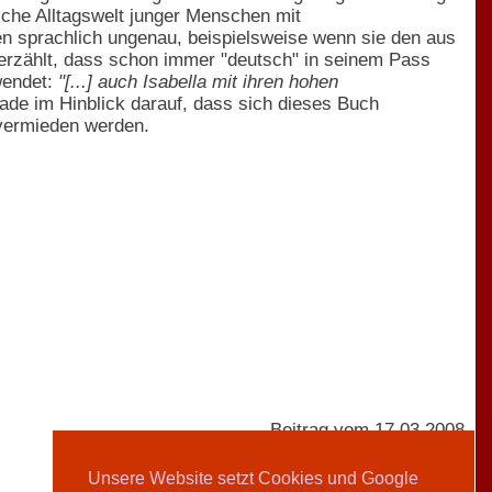
ische Alltagswelt junger Menschen mit
len sprachlich ungenau, beispielsweise wenn sie den aus
erzählt, dass schon immer "deutsch" in seinem Pass
wendet:
"[...] auch Isabella mit ihren hohen
de im Hinblick darauf, dass sich dieses Buch
 vermieden werden.
Beitrag vom 17.03.2008
Unsere Website setzt Cookies und Google