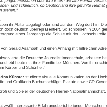
se jungen Menschen oder ihre Eltern die alte Heimat verla
en, und schließlich, ob Deutschland ihre gefühlte Heimat ge
n stehen."
.
haben ihr Abitur abgelegt oder sind auf dem Weg dort hin. Di
ch doch deutlich überrepräsentiert. So schlossen in 2004 
tergrund eines Jahrgangs die Schule mit der Hochschulreife
t von Gerald Asamoah und einen Anhang mit hilfreichen Adre
bsolvierte die Deutsche JournalistInnenschule, arbeitete bei
et und lebt heute mit ihrer Familie bei München. Von ihr ers
 um Körper und Schönheit"
arina Künster
studierte visuelle Kommunikation an der Hoch
rafin und Grafikerin Buchumschläge, Plakate sowie CD-Cover u
profi und Spieler der deutschen Herren-Nationalmannschaft.
at zwölf interessante Erfahrungsberichte junger Menschen 