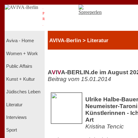
.
P
R
.
AVIVA-Berlin > Literatur
Aviva - Home
Women + Work
Public Affairs
A
V
I
V
A-BERLIN.de im August 20
Beitrag vom 15.01.2014
Kunst + Kultur
Jüdisches Leben
Ulrike Halbe-Bauer
Literatur
Neumeister-Taroni
Künstlerinnen - I
Interviews
Art
Kristina Tencic
Sport