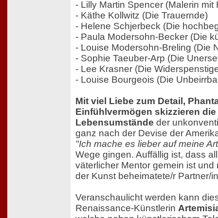
- Lilly Martin Spencer (Malerin m
- Käthe Kollwitz (Die Trauernde)
- Helene Schjerbeck (Die hochbeg
- Paula Modersohn-Becker (Die kü
- Louise Modersohn-Breling (Die N
- Sophie Taeuber-Arp (Die Unerset
- Lee Krasner (Die Widerspenstig
- Louise Bourgeois (Die Unbeirrba
Mit viel Liebe zum Detail, Phant
Einfühlvermögen skizzieren die
Lebensumstände
der unkonventi
ganz nach der Devise der Amerik
"Ich mache es lieber auf meine Art 
Wege gingen. Auffällig ist, dass a
väterlicher Mentor gemein ist und 
der Kunst beheimatete/r Partner/in
Veranschaulicht werden kann dies 
Renaissance-Künstlerin
Artemisi