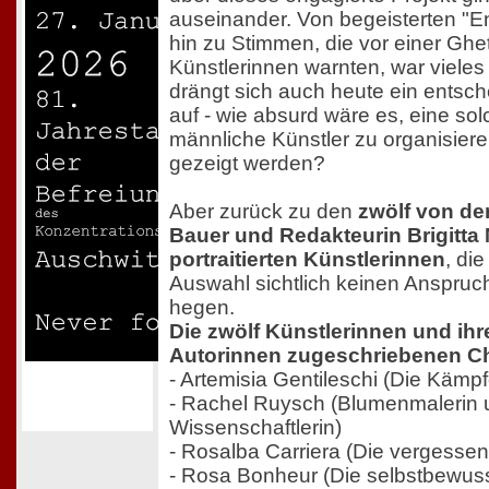
auseinander. Von begeisterten "En
hin zu Stimmen, die vor einer Ghet
Künstlerinnen warnten, war vieles
drängt sich auch heute ein ents
auf - wie absurd wäre es, eine sol
männliche Künstler zu organisie
gezeigt werden?
Aber zurück zu den
zwölf von der
Bauer und Redakteurin Brigitta
portraitierten Künstlerinnen
, die
Auswahl sichtlich keinen Anspruch
hegen.
Die zwölf Künstlerinnen und ih
Autorinnen zugeschriebenen Cha
- Artemisia Gentileschi (Die Kämpf
- Rachel Ruysch (Blumenmalerin 
Wissenschaftlerin)
- Rosalba Carriera (Die vergessen
- Rosa Bonheur (Die selbstbewuss