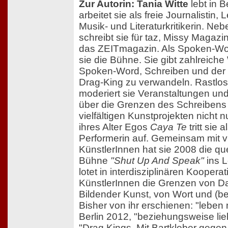
Zur Autorin: Tania Witte
lebt in B
arbeitet sie als freie Journalistin, 
Musik- und Literaturkritikerin. N
schreibt sie für taz, Missy Magaz
das ZEITmagazin. Als Spoken-Wor
sie die Bühne. Sie gibt zahlreich
Spoken-Word, Schreiben und der K
Drag-King zu verwandeln. Rastlos 
moderiert sie Veranstaltungen und
über die Grenzen des Schreibens
vielfältigen Kunstprojekten nicht nu
ihres Alter Egos
Caya Te
tritt sie
Performerin auf. Gemeinsam mit v
KünstlerInnen hat sie 2008 die 
Bühne
"Shut Up And Speak"
ins 
lotet in interdisziplinären Kooper
KünstlerInnen die Grenzen von Da
Bildender Kunst, von Wort und (b
Bisher von ihr erschienen: "lebe
Berlin 2012, "beziehungsweise lie
"Draq Kings. Mit Bartkleber gegen