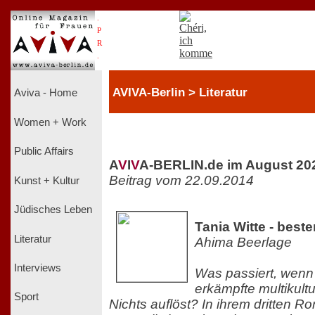
.
P
R
.
AVIVA-Berlin > Literatur
Aviva - Home
Women + Work
Public Affairs
A
V
I
V
A-BERLIN.de im August 20
Beitrag vom 22.09.2014
Kunst + Kultur
Jüdisches Leben
Tania Witte - beste
Literatur
Ahima Beerlage
Interviews
Was passiert, wen
erkämpfte multikultur
Sport
Nichts auflöst? In ihrem dritten R