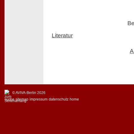
Be
Literatur
A
© AVIVA-Berlin 2026
suche
sitemap
impressum
datenschutz
home