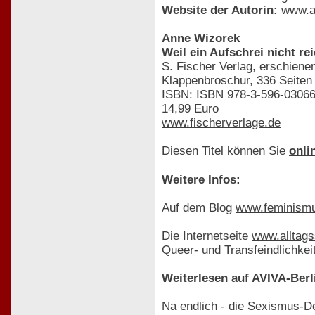
Website der Autorin:
www.a
Anne Wizorek
Weil ein Aufschrei nicht r
S. Fischer Verlag, erschien
Klappenbroschur, 336 Seiten
ISBN: ISBN 978-3-596-03066
14,99 Euro
www.fischerverlage.de
Diesen Titel können Sie
onli
Weitere Infos:
Auf dem Blog
www.feminismu
Die Internetseite
www.alltag
Queer- und Transfeindlichke
Weiterlesen auf AVIVA-Berl
Na endlich - die Sexismus-D