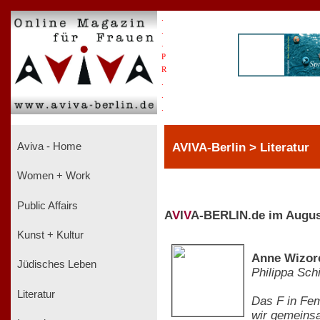
.
.
.
P
R
.
.
.
AVIVA-Berlin > Literatur
Aviva - Home
Women + Work
Public Affairs
A
V
I
V
A-BERLIN.de im Augus
Kunst + Kultur
Anne Wizore
Jüdisches Leben
Philippa Sch
Literatur
Das F in Femi
wir gemeinsa