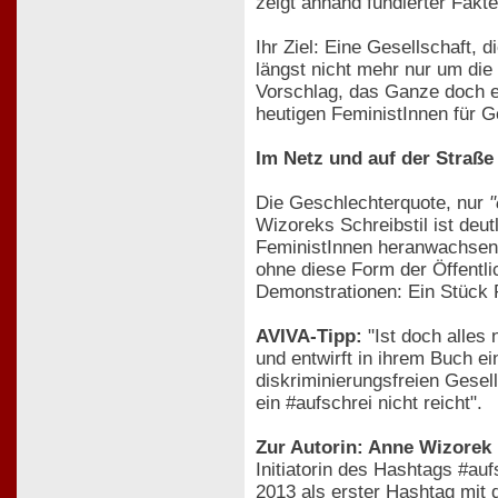
zeigt anhand fundierter Fakte
Ihr Ziel: Eine Gesellschaft, 
längst nicht mehr nur um die
Vorschlag, das Ganze doch e
heutigen FeministInnen für 
Im Netz und auf der Straße
Die Geschlechterquote, nur
"
Wizoreks Schreibstil ist deut
FeministInnen heranwachsen, 
ohne diese Form der Öffentlic
Demonstrationen: Ein Stück P
AVIVA-Tipp:
"Ist doch alles 
und entwirft in ihrem Buch e
diskriminierungsfreien Gesel
ein #aufschrei nicht reicht".
Zur Autorin: Anne Wizorek
Initiatorin des Hashtags #a
2013 als erster Hashtag mit