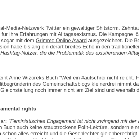
al-Media-Netzwerk Twitter ein gewaltiger Shitstorm. Zehnta
l für ihre Erfahrungen mit Alltagssexismus. Die Kampagne l
, sogar mit dem
Grimme Online Award
ausgezeichnet. Die Be
n habe bislang ein derart breites Echo in den traditionell
e Hashtag-Nutzer, die die Problematik des existierenden Allt
int Anne Wizoreks Buch "Weil ein #aufschrei nicht reicht.
 Mitbegründerin des Gemeinschaftsblogs
kleinerdrei
nimmt dar
 Gleichstellung noch immer nicht am Ziel sind und weshalb
damental rights
lar:
"Feministisches Engagement ist nicht zwingend mit der
em Buch auch keine staubtrockene Polit-Lektüre, sondern ein
 schon alles erreicht und die Geschlechter gleichberechtigt 