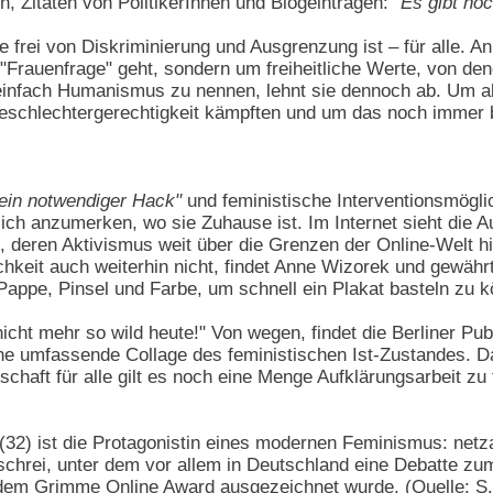
n, Zitaten von PolitikerInnen und Blogeinträgen:
"Es gibt noc
die frei von Diskriminierung und Ausgrenzung ist – für alle.
 "Frauenfrage" geht, sondern um freiheitliche Werte, von den
infach Humanismus zu nennen, lehnt sie dennoch ab. Um all
Geschlechtergerechtigkeit kämpften und um das noch immer 
ein notwendiger Hack"
und feministische Interventionsmögli
lich anzumerken, wo sie Zuhause ist. Im Internet sieht die 
deren Aktivismus weit über die Grenzen der Online-Welt hin
hkeit auch weiterhin nicht, findet Anne Wizorek und gewährt E
appe, Pinsel und Farbe, um schnell ein Plakat basteln zu 
nicht mehr so wild heute!" Von wegen, findet die Berliner Pu
ine umfassende Collage des feministischen Ist-Zustandes. Da
lschaft für alle gilt es noch eine Menge Aufklärungsarbeit z
(32) ist die Protagonistin eines modernen Feminismus: netzakt
ufschrei, unter dem vor allem in Deutschland eine Debatte 
 dem
Grimme Online Award
ausgezeichnet wurde. (Quelle: S.