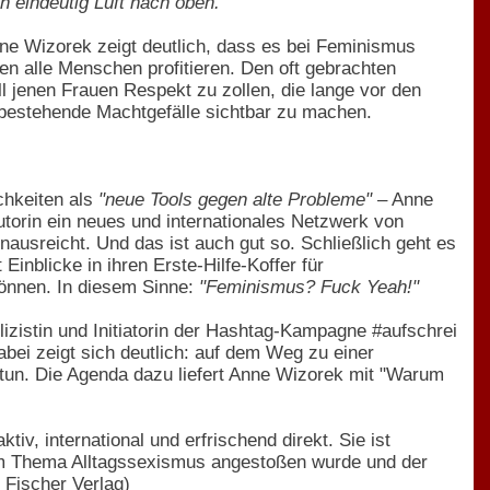
h eindeutig Luft nach oben."
 Anne Wizorek zeigt deutlich, dass es bei Feminismus
en alle Menschen profitieren. Den oft gebrachten
 jenen Frauen Respekt zu zollen, die lange vor den
bestehende Machtgefälle sichtbar zu machen.
chkeiten als
"neue Tools gegen alte Probleme"
– Anne
Autorin ein neues und internationales Netzwerk von
ausreicht. Und das ist auch gut so. Schließlich geht es
inblicke in ihren Erste-Hilfe-Koffer für
können. In diesem Sinne:
"Feminismus? Fuck Yeah!"
blizistin und Initiatorin der Hashtag-Kampagne #aufschrei
bei zeigt sich deutlich: auf dem Weg zu einer
u tun. Die Agenda dazu liefert Anne Wizorek mit "Warum
iv, international und erfrischend direkt. Sie ist
zum Thema Alltagssexismus angestoßen wurde und der
 Fischer Verlag)