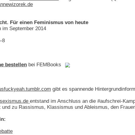
nnewizorek.de
eicht. Für einen Feminismus von heute
en im September 2014
-8
ne bestellen
bei FEMBooks
sfuckyeah.tumblr.com
gibt es spannende Hintergrundinfor
ssexismus.de
entstand im Anschluss an die #aufschrei-Kam
it und zu Rassismus, Klassismus und Ableismus, den Frauen
in:
ebatte