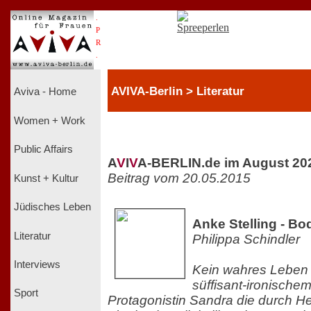
.
P
R
.
AVIVA-Berlin > Literatur
Aviva - Home
Women + Work
Public Affairs
A
V
I
V
A-BERLIN.de im August 20
Beitrag vom 20.05.2015
Kunst + Kultur
Jüdisches Leben
Anke Stelling - Bo
Literatur
Philippa Schindler
Interviews
Kein wahres Leben 
süffisant-ironische
Sport
Protagonistin Sandra die durch H