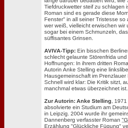
lange darüber debattiert wird, wie
Tiefdruckwetter steif zu schlagen i
Roman sind es gerade diese Mome
Fenster" in all seiner Tristesse 
wer weiß, vielleicht erwischen wir
sogar bei einem Schmunzeln, das 
süffisantes Grinsen.
AVIVA-Tipp:
Ein bisschen Berline
schlecht gelaunte Störenfrida und
Hoffnungen: In ihrem dritten Roma
Autorin Anke Stelling eine linkslib
Hausgemeinschaft im Prenzlauer 
Schnell wird klar: Die Kritik sitzt,
manchmal etwas überzeichnet ist.
Zur Autorin: Anke Stelling
, 1971
absolvierte ein Studium am Deutsch
in Leipzig. 2004 wurde ihr gemei
Dannenberg verfasster Roman
"G
Erzählung
"Glückliche Fügung"
ve