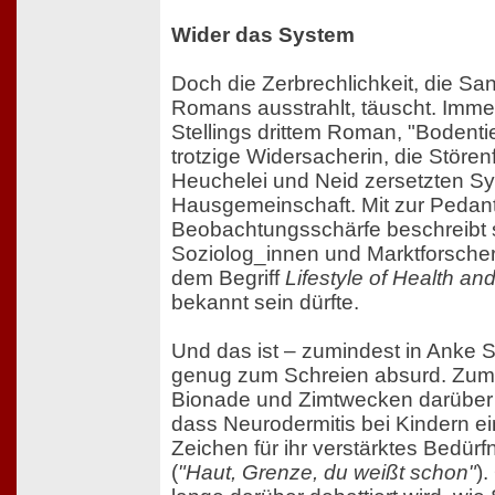
Wider das System
Doch die Zerbrechlichkeit, die Sa
Romans ausstrahlt, täuscht. Immerh
Stellings drittem Roman, "Bodentie
trotzige Widersacherin, die Stören
Heuchelei und Neid zersetzten S
Hausgemeinschaft. Mit zur Pedan
Beobachtungsschärfe beschreibt si
Soziolog_innen und Marktforsche
dem Begriff
Lifestyle of Health and
bekannt sein dürfte.
Und das ist – zumindest in Anke S
genug zum Schreien absurd. Zum 
Bionade und Zimtwecken darüber p
dass Neurodermitis bei Kindern ei
Zeichen für ihr verstärktes Bedür
(
"Haut, Grenze, du weißt schon"
)