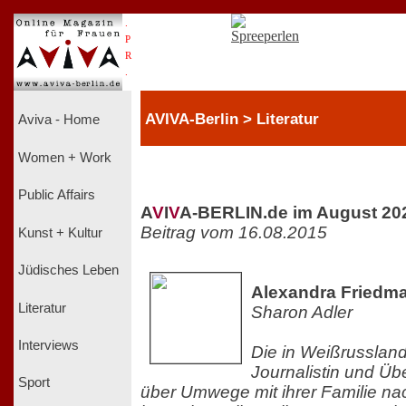
.
P
R
.
AVIVA-Berlin > Literatur
Aviva - Home
Women + Work
Public Affairs
A
V
I
V
A-BERLIN.de im August 20
Beitrag vom 16.08.2015
Kunst + Kultur
Jüdisches Leben
Alexandra Friedma
Literatur
Sharon Adler
Interviews
Die in Weißrusslan
Journalistin und Üb
Sport
über Umwege mit ihrer Familie nac