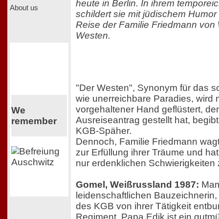
heute in Berlin. In ihrem tempor
About us
schildert sie mit jüdischem Humor
Reise der Familie Friedmann von
Westen.
"Der Westen", Synonym für das s
wie unerreichbare Paradies, wird n
vorgehaltener Hand geflüstert, de
We
Ausreiseantrag gestellt hat, begibt
remember
KGB-Späher.
Dennoch, Familie Friedmann wagt 
zur Erfüllung ihrer Träume und hat
nur erdenklichen Schwierigkeiten
Gomel, Weißrussland 1987:
Mam
leidenschaftlichen Bauzeichnerin,
des KGB von ihrer Tätigkeit entbu
Regiment. Papa Edik ist ein gutm