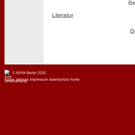
Be
Literatur
D
© AVIVA-Berlin 2026
suche
sitemap
impressum
datenschutz
home