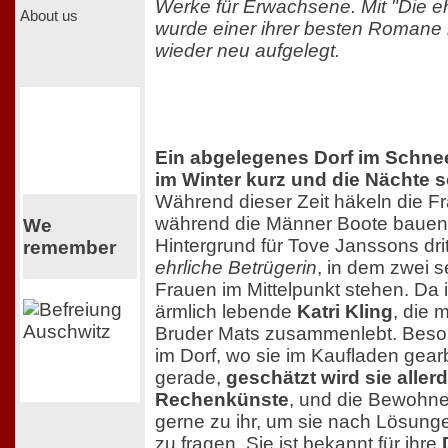
Werke für Erwachsene. Mit "Die eh
About us
wurde einer ihrer besten Romane
wieder neu aufgelegt.
Ein abgelegenes Dorf im Schnee
im Winter kurz und die Nächte s
Während dieser Zeit häkeln die F
während die Männer Boote bauen.
We
Hintergrund für Tove Janssons d
remember
ehrliche Betrügerin
, in dem zwei s
Frauen im Mittelpunkt stehen. Da i
ärmlich lebende
Katri Kling
, die 
Bruder Mats zusammenlebt. Besond
im Dorf, wo sie im Kaufladen gearbe
gerade,
geschätzt wird sie allerd
Rechenkünste
, und die Bewohn
gerne zu ihr, um sie nach Lösunge
zu fragen. Sie ist bekannt für ihre