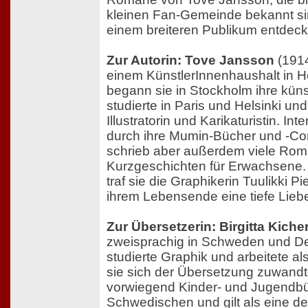
kleinen Fan-Gemeinde bekannt si
einem breiteren Publikum entdeck
Zur Autorin: Tove Jansson
(1914
einem KünstlerInnenhaushalt in Hel
begann sie in Stockholm ihre küns
studierte in Paris und Helsinki und
Illustratorin und Karikaturistin. Int
durch ihre Mumin-Bücher und -Co
schrieb aber außerdem viele Ro
Kurzgeschichten für Erwachsene.
traf sie die Graphikerin Tuulikki Pie
ihrem Lebensende eine tiefe Lieb
Zur Übersetzerin: Birgitta Kiche
zweisprachig in Schweden und De
studierte Graphik und arbeitete als 
sie sich der Übersetzung zuwandte
vorwiegend Kinder- und Jugendb
Schwedischen und gilt als eine de