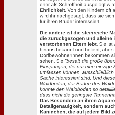
eher als Schroffheit ausgelegt wir
Ehrlichkeit
. Von den Kindern oft 
wird ihr nachgesagt, dass sie sich
für ihren Bruder interessiert.
Die andere ist die steinreiche M
die zurückgezogen und alleine 
verstorbenen Eltern lebt.
Sie ist
hinaus bekannt und beliebt, aber 
DorfbewohnerInnen bekommen sie 
sehen. Sie
"besaß die große über
Einspurigen, die nur eine einzig
umfassen können, ausschließlich 
Sache interessiert sind. Und dies
Waldboden, der Boden des Walde
konnte den Waldboden so detaillie
dass nicht die geringste Tannenna
Das Besondere an ihren Aquarell
Detailgenauigkeit, sondern auc
Kaninchen, die auf jedem Bild z