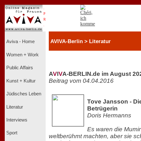
.
P
R
.
AVIVA-Berlin > Literatur
Aviva - Home
Women + Work
Public Affairs
A
V
I
V
A-BERLIN.de im August 20
Beitrag vom 04.04.2016
Kunst + Kultur
Jüdisches Leben
Tove Jansson - Die
Literatur
Betrügerin
Doris Hermanns
Interviews
Es waren die Mumin
Sport
weltberühmt machten, aber sie sc