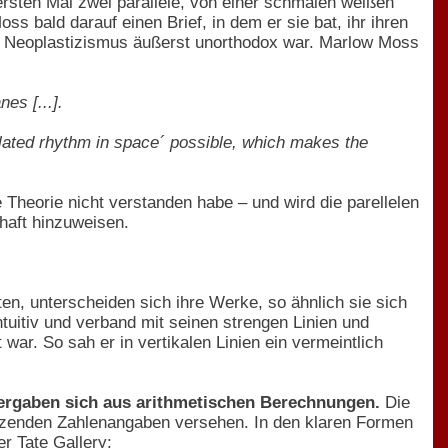
ersten Mal zwei parallele, von einer schmalen weißen
s bald darauf einen Brief, in dem er sie bat, ihr ihren
des Neoplastizismus äußerst unorthodox war. Marlow Moss
es [...].
r-related rhythm in space´ possible, which makes the
 Theorie nicht verstanden habe – und wird die parellelen
haft hinzuweisen.
en, unterscheiden sich ihre Werke, so ähnlich sie sich
tuitiv und verband mit seinen strengen Linien und
 war. So sah er in vertikalen Linien ein vermeintlich
 ergaben sich aus arithmetischen Berechnungen.
Die
dutzenden Zahlenangaben versehen. In den klaren Formen
er Tate Gallery
: