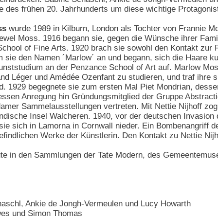
e des frühen 20. Jahrhunderts um diese wichtige Protagonis
ss
wurde 1989 in Kilburn, London als Tochter von Frannie M
Jewel Moss. 1916 begann sie, gegen die Wünsche ihrer Famil
School of Fine Arts. 1920 brach sie sowohl den Kontakt zur F
hm sie den Namen ´Marlow´ an und begann, sich die Haare ku
unststudium an der Penzance School of Art auf. Marlow Mos
 Léger und Amédée Ozenfant zu studieren, und traf ihre spät
nd. 1929 begegnete sie zum ersten Mal Piet Mondrian, dessen
dessen Anregung hin Gründungsmitglied der Gruppe Abstracti
amer Sammelausstellungen vertreten. Mit Nettie Nijhoff zog
ändische Insel Walcheren. 1940, vor der deutschen Invasion 
ß sie sich in Lamorna in Cornwall nieder. Ein Bombenangriff 
befindlichen Werke der Künstlerin. Den Kontakt zu Nettie Nij
eute in den Sammlungen der Tate Modern, des Gemeentemus
haschl, Ankie de Jongh-Vermeulen und Lucy Howarth
wes und Simon Thomas