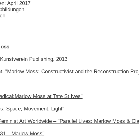
en: April 2017
bbildungen
sch
Moss
Kunstverein Publishing, 2013
ht, "Marlow Moss: Constructivist and the Reconstruction Pro
s
adical:Marlow Moss at Tate St Ives"
s: Space, Movement, Light"
minist Art Worldwide – "Parallel Lives: Marlow Moss & Cl
1931 – Marlow Moss"