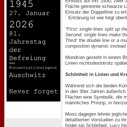
Einfluss auf ihn. 1930, zwei
Fläche getrennte schwarze Lin
Einsatz der Doppelline zu er
´ Erklärung ist wie folgt überli
"First: single lines split up t
Second: single lines make th
Third: the double line or a mu
compostion dynamic instead o
Mondrian gesteht in einem Br
Linien nichtsdestotrotz spä
Schönheit in Linien und Kr
Während sich die beiden Küns
in den 30er Jahren äußerlich
Flächen eine Symbolik, die mi
männliches Prinzip, in horizo
Moss dagegen lehnte jeglic
detaillierten Vorstudien zu 
findet sie Schönheit. Lucy H