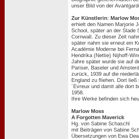
unser Bild von der Avantgard
Zur Künstlerin: Marlow Mo
erhielt den Namen Marjorie 
School, später an der Slade 
Cornwall. Zu dieser Zeit na
später nahm sie erneut ein K
Académie Moderne bei Fernand
Hendrika (Nettie) Nijhoff-Wi
Jahre später wurde sie auf 
Pariser, Baseler und Amsterd
zurück, 1939 auf die niederl
England zu fliehen. Dort lie
´Evreux und damit alle dort 
1958.
Ihre Werke befinden sich h
Marlow Moss
A Forgotten Maverick
Hg. von Sabine Schaschl
mit Beiträgen von Sabine Sc
Übersetzungen von Ewa De