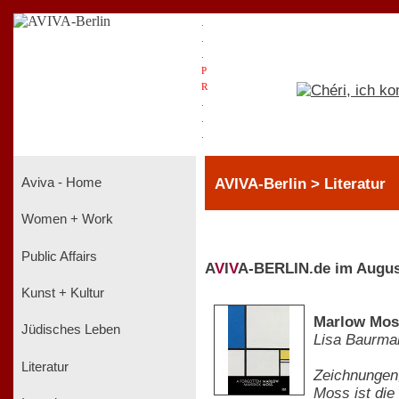
.
.
.
P
R
.
.
.
AVIVA-Berlin > Literatur
Aviva - Home
Women + Work
Public Affairs
A
V
I
V
A-BERLIN.de im Augus
Kunst + Kultur
Marlow Moss
Jüdisches Leben
Lisa Baurma
Literatur
Zeichnungen,
Moss ist die