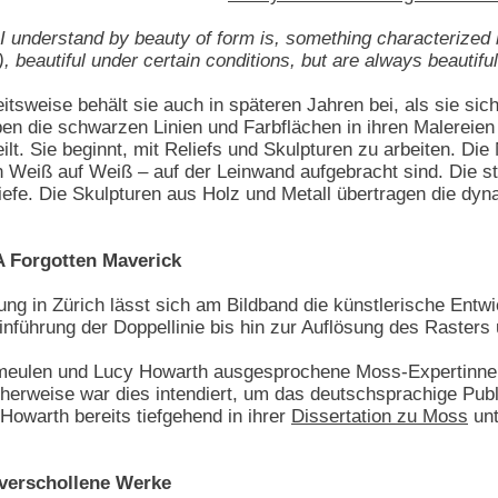
 understand by beauty of form is, something characterized by 
), beautiful under certain conditions, but are always beautifu
eitsweise behält sie auch in späteren Jahren bei, als sie 
ben die schwarzen Linien und Farbflächen in ihren Malereie
eilt. Sie beginnt, mit Reliefs und Skulpturen zu arbeiten. Die
t in Weiß auf Weiß – auf der Leinwand aufgebracht sind. Die
Tiefe. Die Skulpturen aus Holz und Metall übertragen die dyn
A Forgotten Maverick
ng in Zürich lässt sich am Bildband die künstlerische Entwi
nführung der Doppellinie bis hin zur Auflösung des Rasters
meulen und Lucy Howarth ausgesprochene Moss-Expertinnen
cherweise war dies intendiert, um das deutschsprachige Pu
 Howarth bereits tiefgehend in ihrer
Dissertation zu Moss
unt
 verschollene Werke