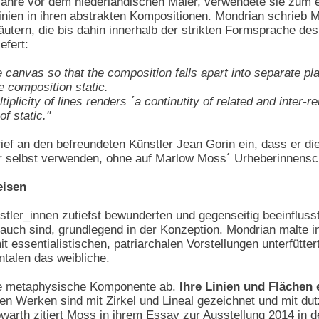
 Jahre vor dem niederländischen Maler, verwendete sie zum 
ien in ihren abstrakten Kompositionen. Mondrian schrieb Mos
läutern, die bis dahin innerhalb der strikten Formsprache 
efert:
he canvas so that the composition falls apart into separate plan
e composition static.
ltiplicity of lines renders ´a continutity of related and inte
f static."
ief an den befreundeten Künstler Jean Gorin ein, dass er die
ter selbst verwenden, ohne auf Marlow Moss´ Urheberinnensc
eisen
tler_innen zutiefst bewunderten und gegenseitig beeinflusst
 auch sind, grundlegend in der Konzeption. Mondrian malte in
t essentialistischen, patriarchalen Vorstellungen unterfüttert
ntalen das weibliche.
he metaphysische Komponente ab.
Ihre Linien und Flächen
ihren Werken sind mit Zirkel und Lineal gezeichnet und mit 
owarth zitiert Moss in ihrem
Essay zur Ausstellung 2014 in d