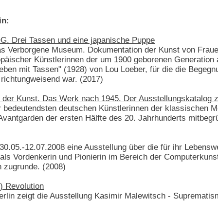
in:
Drei Tassen und eine japanische Puppe
as Verborgene Museum. Dokumentation der Kunst von Frauen 
opäischer Künstlerinnen der um 1900 geborenen Generation a
lleben mit Tassen" (1928) von Lou Loeber, für die die Begegn
 richtungweisend war. (2017)
 der Kunst. Das Werk nach 1945. Der Ausstellungskatalog
r bedeutendsten deutschen Künstlerinnen der klassischen Mod
vantgarden der ersten Hälfte des 20. Jahrhunderts mitbegr
30.05.-12.07.2008 eine Ausstellung über die für ihr Lebenswe
 als Vordenkerin und Pionierin im Bereich der Computerkunst.
 zugrunde. (2008)
) Revolution
lin zeigt die Ausstellung Kasimir Malewitsch - Supremati