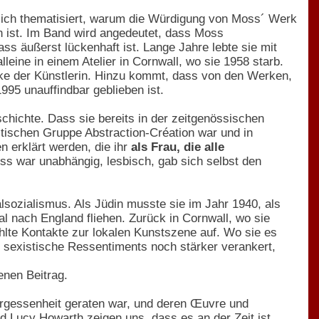
hlich thematisiert, warum die Würdigung von Moss´ Werk
en ist. Im Band wird angedeutet, dass Moss
s äußerst lückenhaft ist. Lange Jahre lebte sie mit
leine in einem Atelier in Cornwall, wo sie 1958 starb.
rke der Künstlerin. Hinzu kommt, dass von den Werken,
995 unauffindbar geblieben ist.
schichte. Dass sie bereits in der zeitgenössischen
tischen Gruppe Abstraction-Création war und in
 erklärt werden, die ihr
als Frau, die alle
ss war unabhängig, lesbisch, gab sich selbst den
lsozialismus. Als Jüdin musste sie im Jahr 1940, als
l nach England fliehen. Zurück in Cornwall, wo sie
hlte Kontakte zur lokalen Kunstszene auf. Wo sie es
ur sexistische Ressentiments noch stärker verankert,
enen Beitrag.
 Vergessenheit geraten war, und deren Œuvre und
 Lucy Howarth zeigen uns, dass es an der Zeit ist,