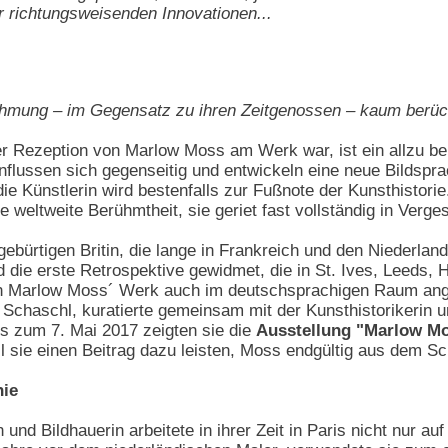
er richtungsweisenden Innovationen...
nehmung – im Gegensatz zu ihren Zeitgenossen – kaum berüc
 Rezeption von Marlow Moss am Werk war, ist ein allzu beka
nflussen sich gegenseitig und entwickeln eine neue Bilds
die Künstlerin wird bestenfalls zur Fußnote der Kunsthist
e weltweite Berühmtheit, sie geriet fast vollständig in Verge
bürtigen Britin, die lange in Frankreich und den Niederland
 die erste Retrospektive gewidmet, die in St. Ives, Leeds, H
on Marlow Moss´ Werk auch im deutschsprachigen Raum a
ne Schaschl, kuratierte gemeinsam mit der Kunsthistorikeri
is zum 7. Mai 2017 zeigten sie die
Ausstellung "Marlow Mo
l sie einen Beitrag dazu leisten, Moss endgültig aus dem S
nie
rin und Bildhauerin arbeitete in ihrer Zeit in Paris nicht nur