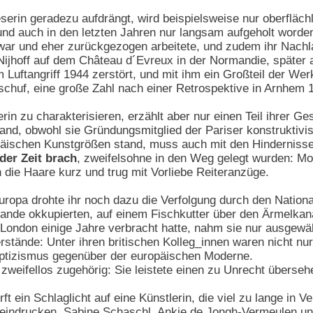
serin geradezu aufdrängt, wird beispielsweise nur oberfläc
b und auch in den letzten Jahren nur langsam aufgeholt word
war und eher zurückgezogen arbeitete, und zudem ihr Nachlas
Nijhoff auf dem Château d´Evreux in der Normandie, später al
Luftangriff 1944 zerstört, und mit ihm ein Großteil der We
chuf, eine große Zahl nach einer Retrospektive in Arnhem 1
n zu charakterisieren, erzählt aber nur einen Teil ihrer Ge
nd, obwohl sie Gründungsmitglied der Pariser konstruktivis
päischen Kunstgrößen stand, muss auch mit den Hindernissen
der Zeit brach
, zweifelsohne in den Weg gelegt wurden: Mo
 die Haare kurz und trug mit Vorliebe Reiteranzüge.
ropa drohte ihr noch dazu die Verfolgung durch den Nationa
ande okkupierten, auf einem Fischkutter über den Ärmelkana
London einige Jahre verbracht hatte, nahm sie nur ausgewä
erstände: Unter ihren britischen Kolleg_innen waren nicht n
ptizismus gegenüber der europäischen Moderne.
 zweifellos zugehörig: Sie leistete einen zu Unrecht überseh
ft ein Schlaglicht auf eine Künstlerin, die viel zu lange in
eindrucken. Sabine Schaschl, Ankie de Jongh-Vermeulen und