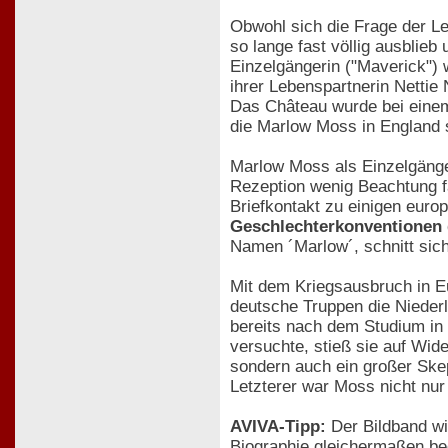
Obwohl sich die Frage der Le
so lange fast völlig ausblie
Einzelgängerin ("Maverick") 
ihrer Lebenspartnerin Nettie 
Das Château wurde bei einem 
die Marlow Moss in England s
Marlow Moss als Einzelgängeri
Rezeption wenig Beachtung fa
Briefkontakt zu einigen euro
Geschlechterkonventionen 
Namen ´Marlow´, schnitt sich
Mit dem Kriegsausbruch in Eu
deutsche Truppen die Niederl
bereits nach dem Studium in 
versuchte, stieß sie auf Wid
sondern auch ein großer Ske
Letzterer war Moss nicht nur
AVIVA-Tipp:
Der Bildband wir
Biographie gleichermaßen be