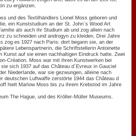
tin zu ergänzen.
oss und des Textilhändlers Lionel Moss geboren und
ie, ein Kunststudium an der St. John´s Wood Art
amilie als auch ihr Studium ab und zog allein nach
rz zu schneiden und androgyn zu kleiden. Drei Jahre
s zog es 1927 nach Paris: dort begann sie, an der
ere Lebenspartnerin, die Schriftstellerin Antoinette
 Kunst auf sie einen nachhaltigen Eindruck hatte. Zwei
on-Création. Moss war mit ihren Kunstwerken bei
 sie sich 1937 auf das Château d´Evreux in Gauciel
der Niederlande, war sie gezwungen, alleine nach
der deutschen Luftwaffe zerstörte 1944 das Château d
hoff hielt Marlow Moss bis zu ihrem Krebstod im Jahre
eum The Hague, und des Kröller-Müller Museums.