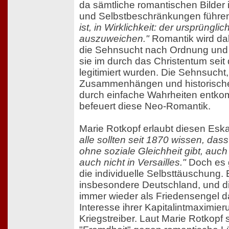
da sämtliche romantischen Bilder
und Selbstbeschränkungen führe
ist, in Wirklichkeit: der ursprüngli
auszuweichen."
Romantik wird dab
die Sehnsucht nach Ordnung und 
sie im durch das Christentum seit 
legitimiert wurden. Die Sehnsuch
Zusammenhängen und historische
durch einfache Wahrheiten entk
befeuert diese Neo-Romantik.
Marie Rotkopf erlaubt diesen Esk
alle sollten seit 1870 wissen, dass
ohne soziale Gleichheit gibt, auch
auch nicht in Versailles."
Doch es g
die individuelle Selbsttäuschung.
insbesondere Deutschland, und di
immer wieder als Friedensengel da
Interesse ihrer Kapitalintmaximier
Kriegstreiber. Laut Marie Rotkopf 