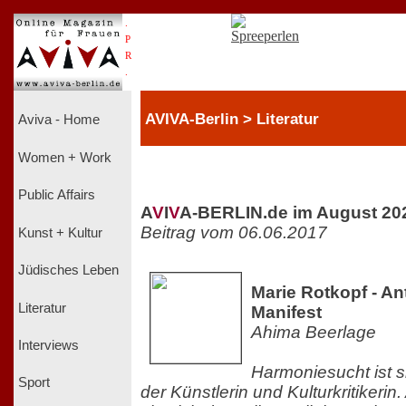
.
P
R
.
AVIVA-Berlin > Literatur
Aviva - Home
Women + Work
Public Affairs
A
V
I
V
A-BERLIN.de im August 20
Beitrag vom 06.06.2017
Kunst + Kultur
Jüdisches Leben
Marie Rotkopf - A
Literatur
Manifest
Ahima Beerlage
Interviews
Harmoniesucht ist s
Sport
der Künstlerin und Kulturkritikerin.