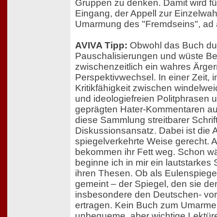
Gruppen zu denken. Damit wird fü
Eingang, der Appell zur Einzelwa
Umarmung des "Fremdseins", ad 
AVIVA Tipp:
Obwohl das Buch dur
Pauschalisierungen und wüste B
zwischenzeitlich ein wahres Ärgerni
Perspektivwechsel. In einer Zeit, i
Kritikfähigkeit zwischen windelwe
und ideologiefreien Politphrasen
geprägten Hater-Kommentaren aufg
diese Sammlung streitbarer Schrif
Diskussionsansatz. Dabei ist die A
spiegelverkehrte Weise gerecht. 
bekommen ihr Fett weg. Schon wä
beginne ich in mir ein lautstarkes
ihren Thesen. Ob als Eulenspiegel
gemeint – der Spiegel, den sie de
insbesondere den Deutschen- vorhäl
ertragen. Kein Buch zum Umarme
unbequeme, aber wichtige Lektür