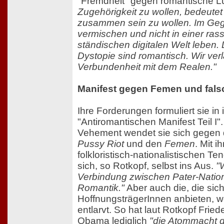
"Fremdheit" gegen romantische 
Zugehörigkeit zu wollen, bedeutet 
zusammen sein zu wollen. Im Gege
vermischen und nicht in einer rass
ständischen digitalen Welt leben. 
Dystopie sind romantisch. Wir ver
Verbundenheit mit dem Realen."
Manifest gegen Femen und fals
Ihre Forderungen formuliert sie in
"Antiromantischen Manifest Teil I".
Vehement wendet sie sich gegen 
Pussy Riot
und den
Femen
. Mit i
folkloristisch-nationalistischen T
sich, so Rotkopf, selbst ins Aus.
"
Verbindung zwischen Pater-Natio
Romantik."
Aber auch die, die sic
HoffnungsträgerInnen anbieten, w
entlarvt. So hat laut Rotkopf Frie
Obama lediglich
"die Atommacht 