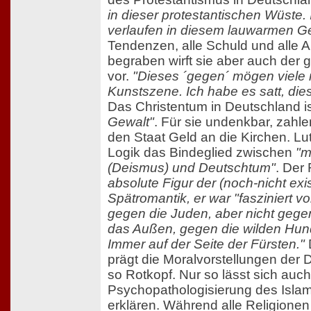
in dieser protestantischen Wüste.
verlaufen in diesem lauwarmen Gef
Tendenzen, alle Schuld und alle A
begraben wirft sie aber auch der
vor.
"Dieses ´gegen´ mögen viele n
Kunstszene. Ich habe es satt, die
Das Christentum in Deutschland is
Gewalt"
. Für sie undenkbar, zahl
den Staat Geld an die Kirchen. Lut
Logik das Bindeglied zwischen
"m
(Deismus) und Deutschtum"
. Der
absolute Figur der (noch-nicht exi
Spätromantik, er war "fasziniert 
gegen die Juden, aber nicht gege
das Außen, gegen die wilden Hun
Immer auf der Seite der Fürsten."
prägt die Moralvorstellungen der 
so Rotkopf. Nur so lässt sich auch
Psychopathologisierung des Islam
erklären. Während alle Religionen