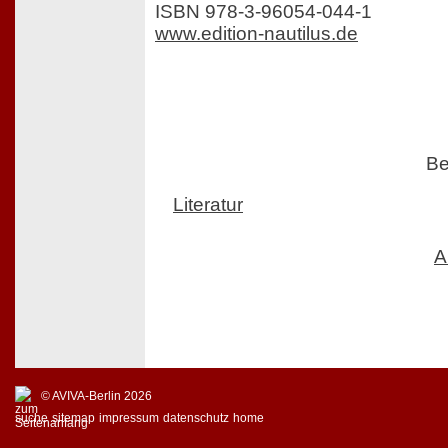
ISBN 978-3-96054-044-1
www.edition-nautilus.de
Be
Literatur
A
© AVIVA-Berlin 2026
suche
sitemap
impressum
datenschutz
home