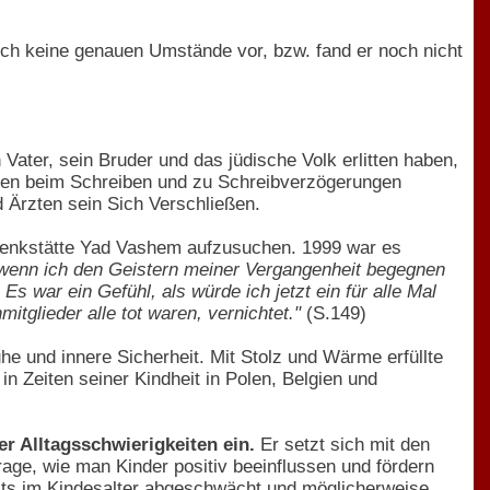
och keine genauen Umstände vor, bzw. fand er noch nicht
Vater, sein Bruder und das jüdische Volk erlitten haben,
ngen beim Schreiben und zu Schreibverzögerungen
d Ärzten sein Sich Verschließen.
 Gedenkstätte Yad Vashem aufzusuchen. 1999 war es
e wenn ich den Geistern meiner Vergangenheit begegnen
Es war ein Gefühl, als würde ich jetzt ein für alle Mal
tglieder alle tot waren, vernichtet."
(S.149)
e und innere Sicherheit. Mit Stolz und Wärme erfüllte
 in Zeiten seiner Kindheit in Polen, Belgien und
er Alltagsschwierigkeiten ein.
Er setzt sich mit den
rage, wie man Kinder positiv beeinflussen und fördern
eits im Kindesalter abgeschwächt und möglicherweise