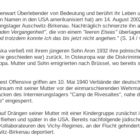
genwart Überlebender von Bedeutung und berührt ihr Leben 
n Namen in den USA amerikanisiert hat) am 14. August 2002
ngslager Auschwitz-Birkenau. Nachträglich schmerzte ihn al
nden Vergangenheit"
, die von einem
"leeren Etwas"
überlager
 trotzdem konnte ich das bis jetzt nicht angehen."
(S. 14 / 
ka verließ mit ihrem jüngeren Sohn Aron 1932 ihre polnisch
e geschieden war) zurück. In Osteuropa war die Diskriminie
ropa. Mutter und Sohn emigrierten nach Brüssel, wo bereits s
t Offensive griffen am 10. Mai 1940 Verbände der deutsch
einsam mit seiner Mutter vor der einmarschierenden Wehrma
cken des Internierungslagers "Camp de Rivesaltes", nahe de
" eingesperrt.
auf Drängen seiner Mutter mit einer Kindergruppe zunächst 
liehen und später in die USA. Bereits nachfolgende jüdische
ollaborateuren des Vichy-Regimes, an der Flucht gehindert
itz-Birkenau deportiert.