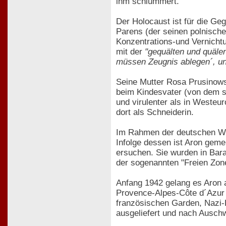
ihm schlummert.
Der Holocaust ist für die Ge
Parens (der seinen polnische
Konzentrations-und Vernichtu
mit der
"gequälten und quäle
müssen Zeugnis ablegen´, und
Seine Mutter Rosa Prusinows
beim Kindesvater (von dem si
und virulenter als in Westeu
dort als Schneiderin.
Im Rahmen der deutschen Wes
Infolge dessen ist Aron gem
ersuchen. Sie wurden in Bara
der sogenannten "Freien Zone
Anfang 1942 gelang es Aron 
Provence-Alpes-Côte d´Azur f
französischen Garden, Nazi-K
ausgeliefert und nach Auschw