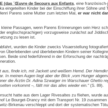
E (das ´Œuvre de Secours aux Enfants
, eine französisch-
a eingeteilten Kinder bei der Einschiffung ihrer Söhne und
 Henri Parens seine Mutter zum letzten Mal,
er war nicht da
 kleine Passagen, wenn Parens Erinnerungen sein Herz schw
der englischsprachigen) vorzugsweise zunächst auf Jiddis
etzung zu lesen ist.
abfahrt, wurden die Kinder zwecks Visaerstellung fotografier
on Überlebenden und überlebenden Kindern seiner Kollegin
rken. Beide sind federführend in der Erforschung der nachtr
neration.
tt aus, finde ich, mit Jackett und weißem Hemd. Der Hemdk
r. In meinen Augen liegt aber der Blick ‚vom Hunger abgema
ner die Ärztin Dr. Adina Szwaiger im Warschauer Ghetto regi
elten vorkommt –, fällt mir das alles wieder ein."
(S. 89).
versucht hatte aus dem Lager Rivesaltes zu fliehen, wurde a
of Le Bourget-Drancy mit dem Transport Nr. 19 zusammen m
witz-Birkenau verschleppt und dort der systematischen Tötu