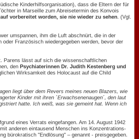
jüdische Kinderhilfsorganisation), dass die Eltern der für
 Töchter in Marseille zum Abreisetermin des Konvois
rauf vorbereitet worden, sie nie wieder zu sehen
. (Vgl.
er umspannen, ihm die Luft abschnürt, die in der
ch oder Französisch wiedergegeben werden, bevor der
t. Parens lässt auf sich die wissenschaftlichen
nen, den
Psychiaterinnen Dr. Judith Kestenberg und
äglichen Wirksamkeit des Holocaust auf die Child
ragen liegt über dem Revers meines neuen Blazers, wie
gerter Kinder mit ihren ´Erwachsenenaugen´, den laut
striert hatte. Ich weiß, was sie gemeint hat. Wenn ich
ufgrund eines Verrats eingefangen. Am 14. August 1942
it anderen eintausend Menschen ins Konzentrations-
ng bürokratisch "Endlösung" – genannt - preisgegeben.