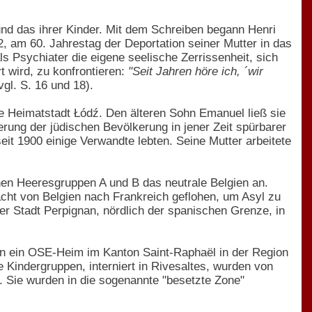
und das ihrer Kinder. Mit dem Schreiben begann Henri
, am 60. Jahrestag der Deportation seiner Mutter in das
s Psychiater die eigene seelische Zerrissenheit, sich
t wird, zu konfrontieren:
"Seit Jahren höre ich, ´wir
vgl. S. 16 und 18).
e Heimatstadt Łódź. Den älteren Sohn Emanuel ließ sie
rung der jüdischen Bevölkerung in jener Zeit spürbarer
eit 1900 einige Verwandte lebten. Seine Mutter arbeitete
en Heeresgruppen A und B das neutrale Belgien an.
cht von Belgien nach Frankreich geflohen, um Asyl zu
r Stadt Perpignan, nördlich der spanischen Grenze, in
in ein OSE-Heim im Kanton Saint-Raphaël in der Region
 Kindergruppen, interniert in Rivesaltes, wurden von
. Sie wurden in die sogenannte "besetzte Zone"