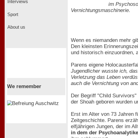
Interviews
im Psychosoz
Vernichtungsmaschinerie.
Sport
About us
Wenn es niemanden mehr gibt
Den kleinsten Erinnerungsze
und historisch einzuordnen, 
Parens eigene Holocausterfah
Jugendlicher wusste ich, das
Verletzung das Leben verdüst
auch die Vernichtung von ande
We remember
Der Begriff "Child Survivors
der Shoah geboren wurden u
Erst im Alter von 73 Jahren 
Zeitgeschichte. Parens erzäh
elfjährigen Jungen, der im Al
in dem der Psychoanalytike