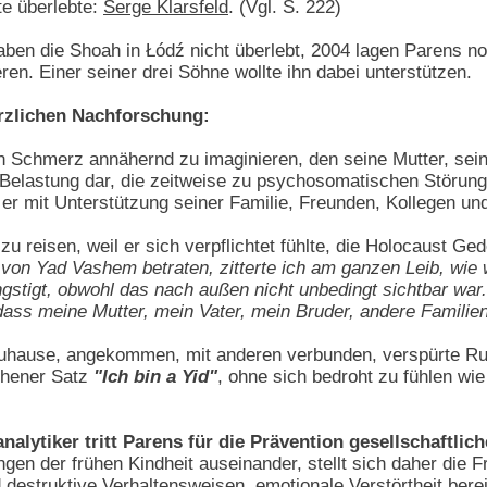
te überlebte:
Serge Klarsfeld
. (Vgl. S. 222)
aben die Shoah in Łódź nicht überlebt, 2004 lagen Parens n
eren. Einer seiner drei Söhne wollte ihn dabei unterstützen.
rzlichen Nachforschung:
n Schmerz annähernd zu imaginieren, den seine Mutter, sein 
ße Belastung dar, die zeitweise zu psychosomatischen Störu
 er mit Unterstützung seiner Familie, Freunden, Kollegen un
 zu reisen, weil er sich verpflichtet fühlte, die Holocaust
 von Yad Vashem betraten, zitterte ich am ganzen Leib, wi
ängstigt, obwohl das nach außen nicht unbedingt sichtbar war. 
ss meine Mutter, mein Vater, mein Bruder, andere Familienmi
 zuhause, angekommen, mit anderen verbunden, verspürte Ruh
ochener Satz
"Ich bin a Yid"
, ohne sich bedroht zu fühlen wie
nalytiker tritt Parens für die Prävention gesellschaftlich
en der frühen Kindheit auseinander, stellt sich daher die F
destruktive Verhaltensweisen, emotionale Verstörtheit ber