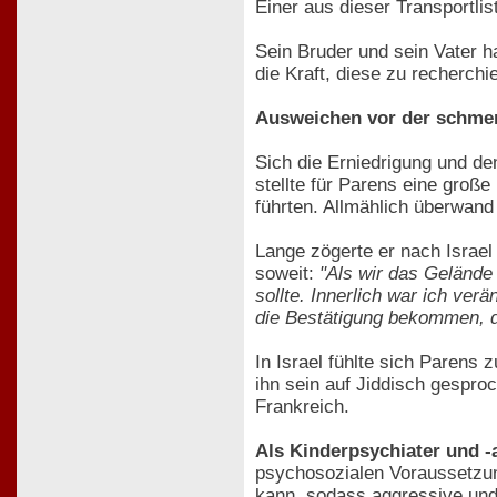
Einer aus dieser Transportlis
Sein Bruder und sein Vater h
die Kraft, diese zu recherchi
Ausweichen vor der schme
Sich die Erniedrigung und de
stellte für Parens eine gro
führten. Allmählich überwand
Lange zögerte er nach Israel
soweit:
"Als wir das Gelände
sollte. Innerlich war ich ver
die Bestätigung bekommen, da
In Israel fühlte sich Parens
ihn sein auf Jiddisch gespr
Frankreich.
Als Kinderpsychiater und -a
psychosozialen Voraussetzung
kann, sodass aggressive und 