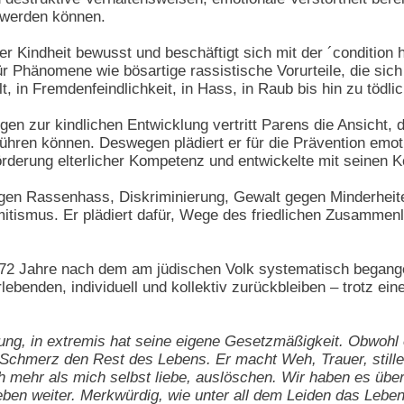
t werden können.
er Kindheit bewusst und beschäftigt sich mit der ´condition
 Phänomene wie bösartige rassistische Vorurteile, die sich
t, in Fremdenfeindlichkeit, in Hass, in Raub bis hin zu tödl
en zur kindlichen Entwicklung vertritt Parens die Ansicht,
führen können. Deswegen plädiert er für die Prävention emo
rderung elterlicher Kompetenz und entwickelte mit seinen 
gen Rassenhass, Diskriminierung, Gewalt gegen Minderheit
mitismus. Er plädiert dafür, Wege des friedlichen Zusammen
 72 Jahre nach dem am jüdischen Volk systematisch begang
ebenden, individuell und kollektiv zurückbleiben – trotz ein
g, in extremis hat seine eigene Gesetzmäßigkeit. Obwohl er
e Schmerz den Rest des Lebens. Er macht Weh, Trauer, still
ch mehr als mich selbst liebe, auslöschen. Wir haben es überl
ben weiter. Merkwürdig, wie unter all dem Leiden das Leben