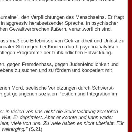
 humaine´, den Verpflichtungen des Menschseins. Er fragt
 in aggressiv herabsetzender Sprache, in psychischer
ichen Gewaltverbrechen äußern, verantwortlich sind.
 dass maßlose Erlebnisse von Gekränktheit und Unlust zu
tionaler Störungen bei Kindern durch psychoanalytisch
Kollegen Programme der frühkindlichen Entwicklung.
en, gegen Fremdenhass, gegen Judenfeindlichkeit und
lebens zu suchen und zu fördern und kooperiert mit
enen Mord, seelische Verletzungen durch Schwerst-
er gut gelungenen sozialen Position und Integration im
 in vielen von uns nicht die Selbstachtung zerstören
e Wut. Er deprimiert. Aber er konnte und kann weder
ebt, viele von uns. Zu viele haben es nicht überlebt. Für
 weiterging."
(S.21)