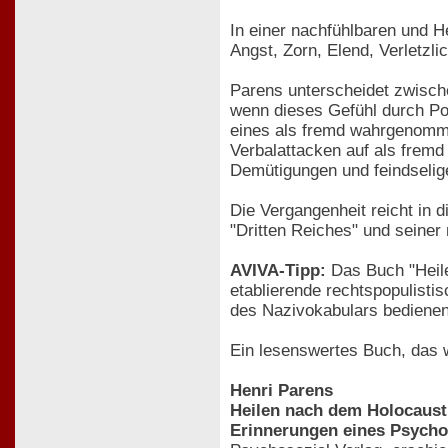
In einer nachfühlbaren und H
Angst, Zorn, Elend, Verletzlic
Parens unterscheidet zwischen
wenn dieses Gefühl durch Poli
eines als fremd wahrgenommen
Verbalattacken auf als fremd
Demütigungen und feindselig
Die Vergangenheit reicht in 
"Dritten Reiches" und seiner
AVIVA-Tipp:
Das Buch "Heile
etablierende rechtspopulisti
des Nazivokabulars bedienen
Ein lesenswertes Buch, das 
Henri Parens
Heilen nach dem Holocaust
Erinnerungen eines Psycho