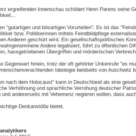
erz ergreifenden Innenschau schildert Henri Parens seine 
hkeit...
 "gutartigen und bösartigen Vorurteilen". Es ist das "Feind
tiker bzw. Politikerinnen mittels Feindbildpflege externalisi
 Anderen geschürt wird. Ein gesellschaftspolitisches Konstr
 wahrgenommene Andere legalisiert, führt zu öffentlichen Di
en, hassgetriebenen Übergriffen und mörderischen Verbrech
die Gegenwart hinein, trotz der oft gehörter Unkenrufe "es m
 menschenverachtenden Ideologie beidseits von Auschwitz b
n nach dem Holocaust" kann in Deutschland als eine gesel
sche Verhöhnung und sprachliche Verrohung deutscher Patriot
 und andererseits mit Vehemenz negieren wollen, dass auc
wichtige Denkanstöße bietet.
analytikers