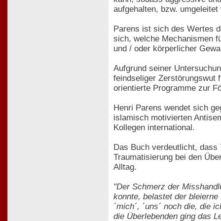
aufgehalten, bzw. umgeleite
Parens ist sich des Wertes d
sich, welche Mechanismen für
und / oder körperlicher Gewal
Aufgrund seiner Untersuchung
feindseliger Zerstörungswut 
orientierte Programme zur Fö
Henri Parens wendet sich ge
islamisch motivierten Antise
Kollegen international.
Das Buch verdeutlicht, dass
Traumatisierung bei den Überl
Alltag.
"Der Schmerz der Misshandlun
konnte, belastet der bleiern
´mich´, ´uns´ noch die, die i
die Überlebenden ging das Le