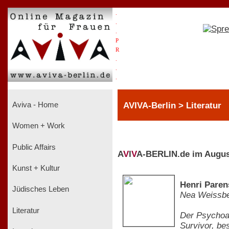
.
.
.
P
R
.
.
.
AVIVA-Berlin > Literatur
Aviva - Home
Women + Work
Public Affairs
A
V
I
V
A-BERLIN.de im Augus
Kunst + Kultur
Henri Paren
Jüdisches Leben
Nea Weissb
Literatur
Der Psychoan
Survivor, be