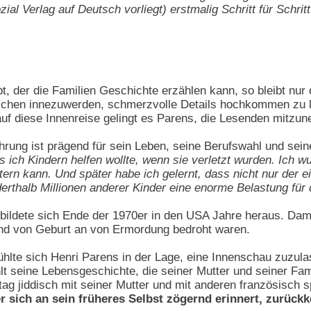
ial Verlag auf Deutsch vorliegt) erstmalig Schritt für Schrit
, der die Familien Geschichte erzählen kann, so bleibt nur
ichen innezuwerden, schmerzvolle Details hochkommen zu las
auf diese Innenreise gelingt es Parens, die Lesenden mitzu
rung ist prägend für sein Leben, seine Berufswahl und sein
s ich Kindern helfen wollte, wenn sie verletzt wurden. Ich w
ern kann. Und später habe ich gelernt, dass nicht nur der 
rthalb Millionen anderer Kinder eine enorme Belastung für d
" bildete sich Ende der 1970er in den USA Jahre heraus. Dam
nd von Geburt an von Ermordung bedroht waren.
fühlte sich Henri Parens in der Lage, eine Innenschau zuzul
lt seine Lebensgeschichte, die seiner Mutter und seiner Fa
ltag jiddisch mit seiner Mutter und mit anderen französisch 
r sich an sein früheres Selbst zögernd erinnert, zurückk