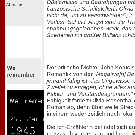
Düsternisse und Bedrohungen präs
About us
französische Schriftstellerin Olivi
nicht da, um zu verschwinden") i
Verlust, Schuld, Angst sind die T
spannungsgeladenen Werk, das a
Szenerien mit großer Brillanz fühl
Der britische Dichter John Keats sc
We
Romantik von der
"Negative[n] Be
remember
jemand fähig ist, das Ungewisse, d
Zweifel zu ertragen, ohne alles a
Fakten und Verstandesgründen."
Fähigkeit fordert Olivia Rosenthal 
Roman ab, denn über weite Strec
in einem weder zeitlich noch loka
Die Ich-Erzählerin befindet sich au
muss sich verstecken und lässt ei