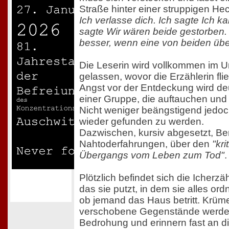
Straße hinter einer struppigen He
Ich verlasse dich. Ich sagte Ich ka
sagte Wir wären beide gestorben. 
besser, wenn eine von beiden über
Die Leserin wird vollkommen im U
gelassen, wovor die Erzählerin fli
Angst vor der Entdeckung wird deu
einer Gruppe, die auftauchen und 
Nicht weniger beängstigend jedoc
wieder gefunden zu werden.
Dazwischen, kursiv abgesetzt, Be
Nahtoderfahrungen, über den
"kr
Übergangs vom Leben zum Tod"
.
Plötzlich befindet sich die Icherzä
das sie putzt, in dem sie alles or
ob jemand das Haus betritt. Krüme
verschobene Gegenstände werden
Bedrohung und erinnern fast an di