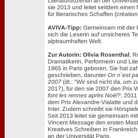
Literaturdozentin an der Universit
sie 2013 und leitet seitdem einen
für literarisches Schaffen (création l
AVIVA-Tipp:
Gemeinsam mit der P
sich die Leserin auf unsicheres Ter
alptraumhaften Welt.
Zur Autorin: Olivia Rosenthal
, R
Dramatikerin, Performerin und Lit
1965 in Paris geboren. Sie hat z
geschrieben, darunter
On n´est pa
2007
(dt.: "Wir sind nicht da, um 
2017), für den sie 2007 den Prix
font les rennes après Noël?
, 2011
dem Prix Alexandre-Vialatte und d
Inter. Zudem schreibt sie Hörspiel
Seit 2013 leitet sie gemeinsam mit
Vincent Message den ersten Mast
Kreatives Schreiben in Frankreich, (
an der Universität Paris.