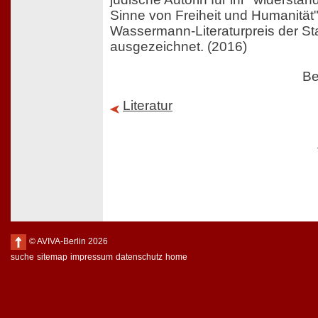
Sinne von Freiheit und Humanität
Wassermann-Literaturpreis der St
ausgezeichnet. (2016)
Be
Literatur
© AVIVA-Berlin 2026
suche
sitemap
impressum
datenschutz
home