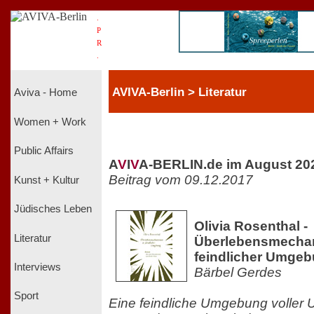
.
P
R
.
AVIVA-Berlin > Literatur
Aviva - Home
Women + Work
Public Affairs
A
V
I
V
A-BERLIN.de im August 20
Beitrag vom 09.12.2017
Kunst + Kultur
Jüdisches Leben
Olivia Rosenthal -
Literatur
Überlebensmecha
feindlicher Umge
Interviews
Bärbel Gerdes
Sport
Eine feindliche Umgebung voller 