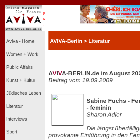
.
P
R
.
AVIVA-Berlin > Literatur
Aviva - Home
Women + Work
Public Affairs
A
V
I
V
A-BERLIN.de im August 20
Beitrag vom 19.09.2009
Kunst + Kultur
Jüdisches Leben
Sabine Fuchs - Fe
Literatur
- feminin
Sharon Adler
Interviews
Die längst überfälli
Sport
provokante Einführung in den Fe