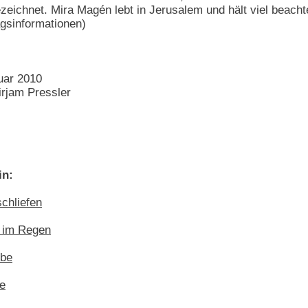
eichnet. Mira Magén lebt in Jerusalem und hält viel beacht
agsinformationen)
uar 2010
rjam Pressler
in:
schliefen
e im Regen
ebe
ie