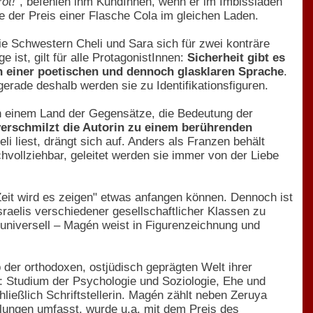
ot!"
, befehlen ihm KundInnen, wenn er im Imbissladen
e der Preis einer Flasche Cola im gleichen Laden.
e Schwestern Cheli und Sara sich für zwei konträre
ist, gilt für alle ProtagonistInnen:
Sicherheit gibt es
n einer poetischen und dennoch glasklaren Sprache
.
gerade deshalb werden sie zu Identifikationsfiguren.
 in einem Land der Gegensätze, die Bedeutung der
verschmilzt die Autorin zu einem berührenden
eli liest, drängt sich auf. Anders als Franzen behält
chvollziehbar, geleitet werden sie immer von der Liebe
 Zeit wird es zeigen" etwas anfangen können. Dennoch ist
sraelis verschiedener gesellschaftlicher Klassen zu
 universell – Magén weist in Figurenzeichnung und
b der orthodoxen, ostjüdisch geprägten Welt ihrer
te: Studium der Psychologie und Soziologie, Ehe und
hließlich Schriftstellerin. Magén zählt neben Zeruya
lungen umfasst, wurde u.a. mit dem Preis des