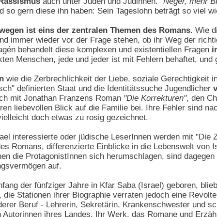
 Rassismus
auch unter Juden und Jüdinnen.
"Neger, mehr Br
d so gern diese ihn haben: Sein Tageslohn beträgt so viel wi
swegen ist eins der zentralen Themen des Romans.
Wie di
 immer wieder vor der Frage stehen, ob ihr Weg der richtige 
gén behandelt diese komplexen und existentiellen Fragen
i
kten Menschen, jede und jeder ist mit Fehlern behaftet, und 
n
wie die Zerbrechlichkeit der Liebe, soziale Gerechtigkeit
disch" definierten Staat und die Identitätssuche Jugendlicher
ich mit Jonathan Franzens Roman
"Die Korrekturen"
, den Ch
n liebevollen Blick auf die Familie bei. Ihre Fehler sind na
ielleicht doch etwas zu rosig gezeichnet.
ael interessierte oder jüdische LeserInnen werden mit "Die
es Romans, differenzierte Einblicke in die Lebenswelt von I
nen die ProtagonistInnen sich herumschlagen, sind dagegen
ngsvermögen auf.
nfang der fünfziger Jahre in Kfar Saba (Israel) geboren, blie
, die Stationen ihrer Biographie verraten jedoch eine Revol
nderer Beruf - Lehrerin, Sekretärin, Krankenschwester und sc
 Autorinnen ihres Landes. Ihr Werk, das Romane und Erzäh