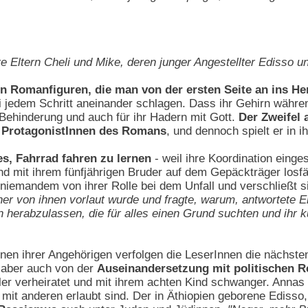
hre Eltern Cheli und Mike, deren junger Angestellter Edisso
n Romanfiguren, die man von der ersten Seite an ins Her
i jedem Schritt aneinander schlagen. Dass ihr Gehirn währen
e Behinderung und auch für ihr Hadern mit Gott.
Der Zweifel 
le ProtagonistInnen des Romans
, und dennoch spielt er in 
s, Fahrrad fahren zu lernen
- weil ihre Koordination einges
nd mit ihrem fünfjährigen Bruder auf dem Gepäckträger losfä
niemandem von ihrer Rolle bei dem Unfall und verschließt s
r von ihnen vorlaut wurde und fragte, warum, antwortete Er
herabzulassen, die für alles einen Grund suchten und ihr k
en ihrer Angehörigen verfolgen die LeserInnen die nächste
 aber auch von der
Auseinandersetzung mit politischen R
edler verheiratet und mit ihrem achten Kind schwanger. Annas
 mit anderen erlaubt sind. Der in Äthiopien geborene Ediss