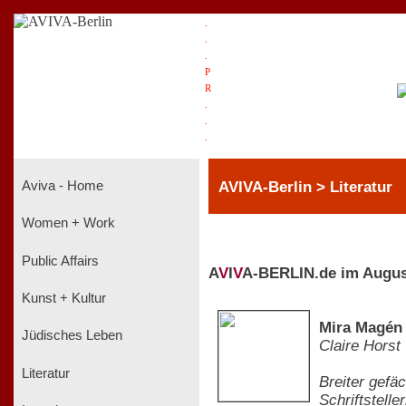
.
.
.
P
R
.
.
.
AVIVA-Berlin > Literatur
Aviva - Home
Women + Work
Public Affairs
A
V
I
V
A-BERLIN.de im Augus
Kunst + Kultur
Mira Magén 
Jüdisches Leben
Claire Horst
Literatur
Breiter gefä
Schriftstelle