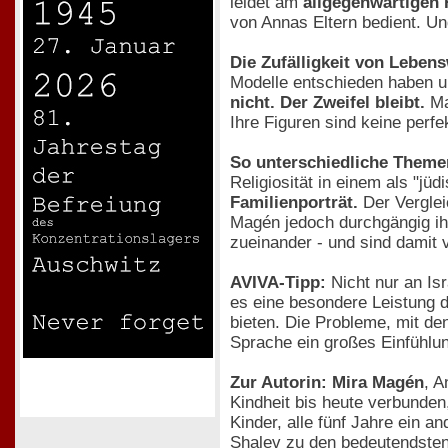
leidet am
allgegenwärtigen
von Annas Eltern bedient. Un
Die Zufälligkeit von Leben
Modelle entschieden haben und
nicht. Der Zweifel bleibt.
Ma
Ihre Figuren sind keine perfe
So unterschiedliche Theme
Religiosität in einem als "jü
Familienporträt.
Der Vergle
Magén jedoch durchgängig ihre
zueinander - und sind damit v
AVIVA-Tipp:
Nicht nur an Isr
es eine besondere Leistung d
bieten. Die Probleme, mit de
Sprache ein großes Einfühlu
Zur Autorin: Mira Magén
, A
Kindheit bis heute verbunden
Kinder, alle fünf Jahre ein a
Shalev zu den bedeutendsten