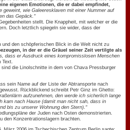
ne eigenen Emotionen, die er dabei empfindet,
de geweint, wie Galeeresklaven mit einer Nummer auf
nen das Gepäck."
gebenheiten stellt. Die Knappheit, mit welcher er die
. Doch letztlich spiegeln sie wider, dass der
n und den schöpferischen Blick in die Welt nicht zu
ezeugen, in der er die Gräuel seiner Zeit vertilgte als
itts, dass er Ausdruck eines kompromisslosen Menschen
 Text.
ind die Linolschnitte in dem von Chava Pressburger
ass sein Name auf der Liste der Abtransporte nach
n gewusst. Rückblickend schreibt Petr Ginz im Ghetto:
traßenlärm aufzunehmen, den werde ich sicherlich lange
ch kam nach Hause (damit man nicht sah, dass in
nd bis zu unserer Wohnung den Stern)."
siedlungspläne der Juden nach Osten demonstrierten.
u den Konzentrationslagern brachten.
6. März 2006 im Tschechischen Zentrum Berlin sagte: