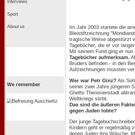
Interviews
Sport
About us
Im Jahr 2003 startete die am
Bleistiftzeichnung "Mondlan
tragische Weise abgestürzt w
Tagebücher, die er vor lang
Mit seinem Fund ging er nun 
Tagebücher aufmerksam.
Al
Bruders befinden - in den Be
Aufzeichnungen mussten verö
Wer war Petr Ginz?
Als Soh
We remember
seiner zwei Jahre jüngeren Sc
Ghetto Theresienstadt abtran
Weltkriegs stirbt.
Das sind die äußeren Fakte
gegen Juden tobte?
Der junge Tagebuchschreiber 
Kindern geht er regelmäßig z
denen Juden ihre Wäsche, M