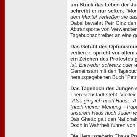
um Stück das Leben der Ju
schreibt er nur selten:
"Mor
dem Mantel verließen sie da
Dabei bewahrt Petr Ginz den 
Abtransporte von Verwandten 
Tagebuchschreiber an eine g
Das Gefühl des Optimismu
verlieren,
spricht vor allem 
ein Zeichen des Protestes 
ist. Entweder schwarz oder w
Gemeinsam mit den Tagebuche
herausgegebenen Buch "Petr 
Das Tagebuch des Jungen e
Theresienstadt steht. Vielle
"Also ging ich nach Hause. A
(nach meiner Meinung – Papa
unserem Haus noch Juden woh
Das Ghetto galt den National
Doch in Wahrheit fuhren von
Die Herausgeberin Chava Pre