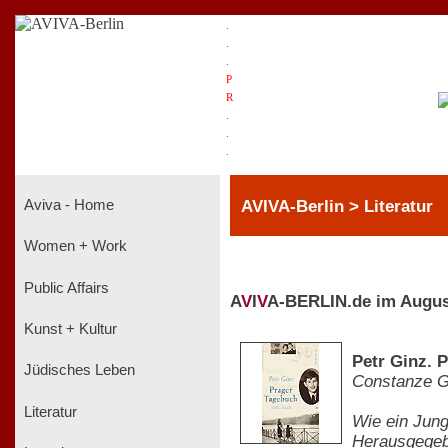
.
.
.
P
R
.
.
.
AVIVA-Berlin > Literatur
Aviva - Home
Women + Work
Public Affairs
A
V
I
V
A-BERLIN.de im Augus
Kunst + Kultur
Petr Ginz. 
Jüdisches Leben
Constanze G
Literatur
Wie ein Jung
Herausgegeb