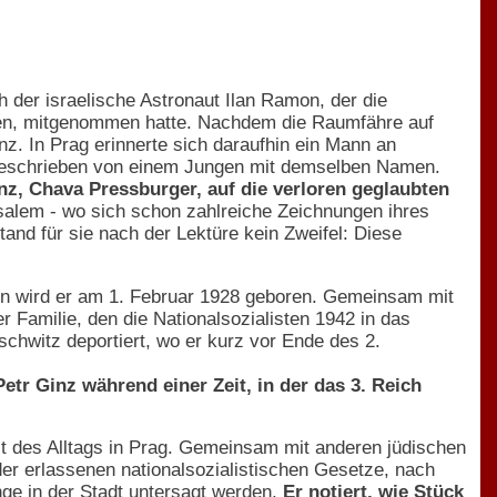
 der israelische Astronaut Ilan Ramon, der die
uden, mitgenommen hatte. Nachdem die Raumfähre auf
z. In Prag erinnerte sich daraufhin ein Mann an
 geschrieben von einem Jungen mit demselben Namen.
z, Chava Pressburger, auf die verloren geglaubten
alem - wo sich schon zahlreiche Zeichnungen ihres
and für sie nach der Lektüre kein Zweifel: Diese
en wird er am 1. Februar 1928 geboren. Gemeinsam mit
r Familie, den die Nationalsozialisten 1942 in das
schwitz deportiert, wo er kurz vor Ende des 2.
tr Ginz während einer Zeit, in der das 3. Reich
it des Alltags in Prag. Gemeinsam mit anderen jüdischen
der erlassenen nationalsozialistischen Gesetze, nach
e in der Stadt untersagt werden.
Er notiert, wie Stück