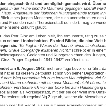
den eingeschränkt und unmöglich gemacht wird. Über sei
gens in der Frühe sind die Mautners gegangen, überall wur
s Haus. Angestellte der jüdischen Kultusgemeinde trugen ih
Blick eines jungen Menschen, der sich unerschrocken den Ge
und Freunden nach Theresienstadt schildert, mag verwundern
emeinsame Zukunft glaubt.
s
, das Petr Ginz am Leben hielt, ihn ermunterte, tätig zu sei
aus seinen Linolschnitten. Es sind Bilder, die eine Welt b
gegen sie.
"Es liegt im Wesen der Technik eines Linolschn
eiß. Graue Übergänge existieren nicht."
schreibt er in einem
intragungen, Gedichten und Kurzgeschichten des Jungen, s
Ginz. Prager Tagebuch. 1941-1942" veröffentlicht.
ndet am 9. August 1942
, mehrere Tage bevor er erfährt, d
icht hat er zu diesem Zeitpunkt schon von seiner Deportatio
uf dem Weg versuchte ich zum letzten Mal möglichst viel S
 und Mama rechneten mit ein paar Monaten) nicht hören. I
nten, versteckte ich von der Ecke bis zum Hauseingang u
sozialisten als Vorzeigestadt, mit der sie der Welt ihre Um
 Theresienstadt regelmäßig Züge ab, welche die Menschen z
ssburger hat Recht, als sie auf einer Pressekonferenz am 