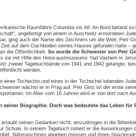
erikanische Raumfähre Columbia ins All. An Bord befand sich
dschaft", angefertigt von einem in Auschwitz ermordeten J
ar, ging auch der Name des Zeichners um die Welt: Petr Gin
er Zeit auf dem Dachboden seines Hauses gefunden hatte –
an die Öffentlichkeit.
So wurde die Schwester von Petr Gin
s sie mit Hilfe des Holocaustmuseums Yad Vashem in Jerus
sitz zweier Tagebuchbände von 1941 und 1942 gelangte, best
ffentlicht werden.
n einer Tschechin und eines in der Tschechei lebenden Jud
hwester wächst er in Prag auf. Petr Ginz ist der erste seine
sportieren. Im Alter vom 16 Jahren wird er von dort nach Au
n seiner Biographie. Doch was bedeutete das Leben für Pe
erlaubt seinen Gedanken nicht, einzudringen in die Bitterke
ur Schule. In seinem Tagebuch notiert er die Auswirkungen 
öbel, Nähmaschinen abgeben müssen und ihnen Spaziergäng