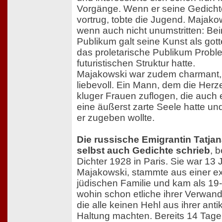
Vorgänge. Wenn er seine Gedichte 
vortrug, tobte die Jugend. Majako
wenn auch nicht unumstritten: Be
Publikum galt seine Kunst als gott
das proletarische Publikum Prob
futuristischen Struktur hatte.
Majakowski war zudem charmant,
liebevoll. Ein Mann, dem die Herz
kluger Frauen zuflogen, die auch 
eine äußerst zarte Seele hatte und 
er zugeben wollte.
Die russische Emigrantin Tatja
selbst auch Gedichte schrieb
, 
Dichter 1928 in Paris. Sie war 13 
Majakowski, stammte aus einer ex
jüdischen Familie und kam als 19-
wohin schon etliche ihrer Verwand
die alle keinen Hehl aus ihrer an
Haltung machten. Bereits 14 Tage