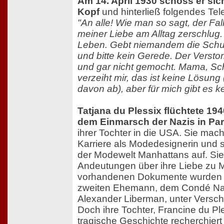
Am 14. April 1930 schoss er sic
Kopf
und hinterließ folgendes Te
"An alle! Wie man so sagt, der Fall
meiner Liebe am Alltag zerschlug. 
Leben. Gebt niemandem die Schuld
und bitte kein Gerede. Der Verst
und gar nicht gemocht. Mama, S
verzeiht mir, das ist keine Lösung
davon ab), aber für mich gibt es 
Tatjana du Plessix flüchtete 194
dem Einmarsch der Nazis in Par
ihrer Tochter in die USA. Sie mac
Karriere als Modedesignerin und s
der Modewelt Manhattans auf. Sie 
Andeutungen über ihre Liebe zu 
vorhandenen Dokumente wurden 
zweiten Ehemann, dem Condé Nas
Alexander Liberman, unter Versch
Doch ihre Tochter, Francine du Pl
tragische Geschichte recherchiert u