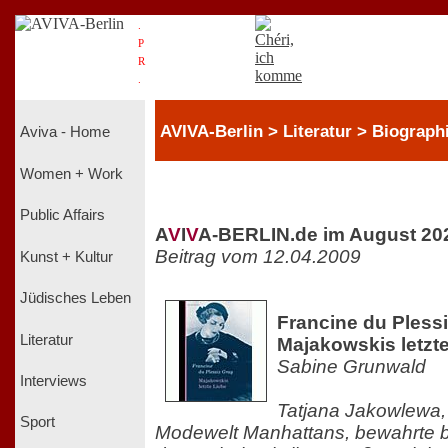
.
P
R
.
AVIVA-Berlin > Literatur > Biograph
Aviva - Home
Women + Work
Public Affairs
A
V
I
V
A-BERLIN.de im August 20
Beitrag vom 12.04.2009
Kunst + Kultur
Jüdisches Leben
Francine du Plessi
Literatur
Majakowskis letzt
Sabine Grunwald
Interviews
Tatjana Jakowlewa, 
Sport
Modewelt Manhattans, bewahrte b