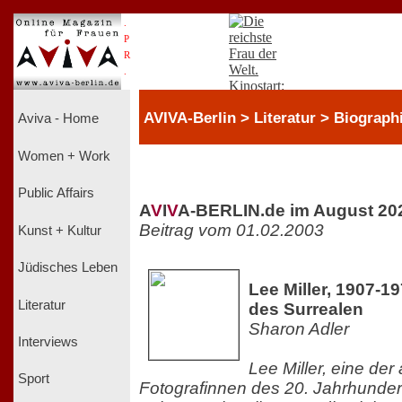
.
P
R
.
AVIVA-Berlin > Literatur > Biograph
Aviva - Home
Women + Work
Public Affairs
A
V
I
V
A-BERLIN.de im August 20
Beitrag vom 01.02.2003
Kunst + Kultur
Jüdisches Leben
Lee Miller, 1907-1
Literatur
des Surrealen
Sharon Adler
Interviews
Lee Miller, eine de
Sport
Fotografinnen des 20. Jahrhunder