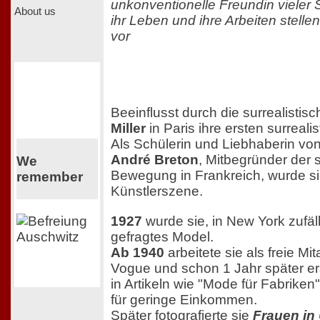
unkonventionelle Freundin vieler 
About us
ihr Leben und ihre Arbeiten stelle
vor
Beeinflusst durch die surrealistis
Miller
in Paris ihre ersten surrealis
Als Schülerin und Liebhaberin vo
André Breton
, Mitbegründer der s
We
Bewegung in Frankreich, wurde sie
remember
Künstlerszene.
1927
wurde sie, in New York zufäll
gefragtes Model.
Ab 1940
arbeitete sie als freie Mit
Vogue und schon 1 Jahr später er
in Artikeln wie "Mode für Fabrike
für geringe Einkommen.
Später fotografierte sie
Frauen in