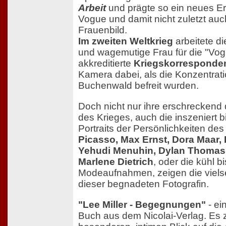
Arbeit
und prägte so ein neues Er
Vogue und damit nicht zuletzt au
Frauenbild.
Im zweiten Weltkrieg
arbeitete d
und wagemutige Frau für die "Vog
akkreditierte
Kriegskorresponden
Kamera dabei, als die Konzentrat
Buchenwald befreit wurden.
Doch nicht nur ihre erschreckend
des Krieges, auch die inszeniert b
Portraits der Persönlichkeiten des
Picasso, Max Ernst, Dora Maar, 
Yehudi Menuhin, Dylan Thomas,
Marlene Dietrich
, oder die kühl b
Modeaufnahmen, zeigen die vielse
dieser begnadeten Fotografin.
"Lee Miller - Begegnungen"
- ei
Buch aus dem Nicolai-Verlag. Es z