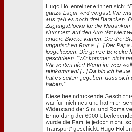
Hugo Höllenreiner erinnert sich:
"
ganze Lager wird vergast. Wir war
aus gab es noch drei Baracken. 
Zugangsblöcke für die Neuankömm
Nummern auf den Arm tätowiert wu
andere Blöcke kamen. Die drei Blö
ungarischen Roma. [...] Der Papa 
losgelassen. Die ganze Baracke hat
geschrieen: "Wir kommen nicht rau
Wir warten hier! Wenn ihr was woll
reinkommen! [...] Da bin ich heute
hat es selten gegeben, dass sich 
haben."
Diese beeindruckende Geschicht
war für mich neu und hat mich se
Widerstand der Sinti und Roma ve
Ermordung der 6000 Überlebende
wurde die Familie jedoch nicht, s
Transport" geschickt. Hugo Höllen