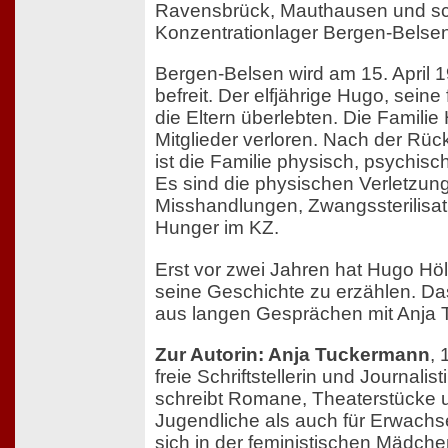
Ravensbrück, Mauthausen und sch
Konzentrationlager Bergen-Belsen
Bergen-Belsen wird am 15. April 
befreit. Der elfjährige Hugo, sein
die Eltern überlebten. Die Familie 
Mitglieder verloren. Nach der R
ist die Familie physisch, psychisc
Es sind die physischen Verletzun
Misshandlungen, Zwangssterilisat
Hunger im KZ.
Erst vor zwei Jahren hat Hugo Hö
seine Geschichte zu erzählen. Da
aus langen Gesprächen mit Anja
Zur Autorin: Anja Tuckermann
, 
freie Schriftstellerin und Journalisti
schreibt Romane, Theaterstücke un
Jugendliche als auch für Erwachs
sich in der feministischen Mädche