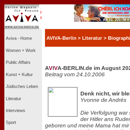
.
P
R
.
AVIVA-Berlin > Literatur > Biograph
Aviva - Home
Women + Work
Public Affairs
A
V
I
V
A-BERLIN.de im August 20
Beitrag vom 24.10.2006
Kunst + Kultur
Jüdisches Leben
Denk nicht, wir ble
Literatur
Yvonne de Andrés
Interviews
Die Verfolgung war
der Hitler ans Rude
Sport
geboren und meine Mama hat mir