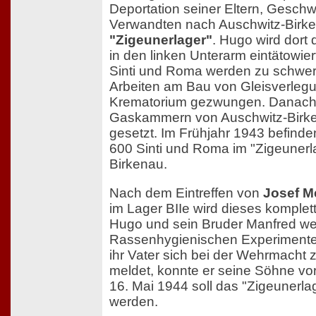
Deportation seiner Eltern, Geschw
Verwandten nach Auschwitz-Birke
"Zigeunerlager"
. Hugo wird dort
in den linken Unterarm eintätowie
Sinti und Roma werden zu schwer
Arbeiten am Bau von Gleisverle
Krematorium gezwungen. Danach
Gaskammern von Auschwitz-Birken
gesetzt. Im Frühjahr 1943 befinde
600 Sinti und Roma im "Zigeunerl
Birkenau.
Nach dem Eintreffen von
Josef M
im Lager BIIe wird dieses komplett
Hugo und sein Bruder Manfred w
Rassenhygienischen Experimente
ihr Vater sich bei der Wehrmacht 
meldet, konnte er seine Söhne vo
16. Mai 1944 soll das "Zigeunerla
werden.