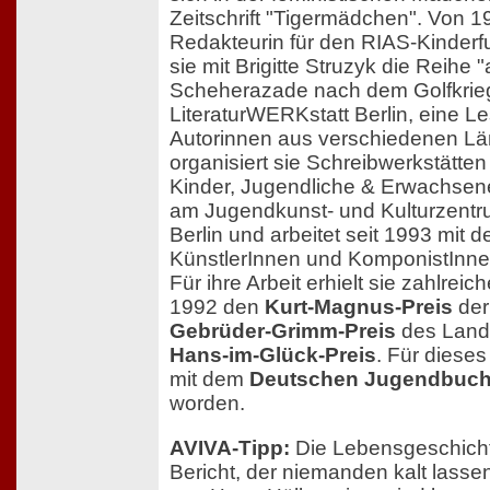
Zeitschrift "Tigermädchen". Von 1
Redakteurin für den RIAS-Kinderfun
sie mit Brigitte Struzyk die Reihe "
Scheherazade nach dem Golfkrieg
LiteraturWERKstatt Berlin, eine Le
Autorinnen aus verschiedenen Lä
organisiert sie Schreibwerkstätte
Kinder, Jugendliche & Erwachsene
am Jugendkunst- und Kulturzentr
Berlin und arbeitet seit 1993 mit 
KünstlerInnen und KomponistInn
Für ihre Arbeit erhielt sie zahlre
1992 den
Kurt-Magnus-Preis
der
Gebrüder-Grimm-Preis
des Lande
Hans-im-Glück-Preis
. Für dieses
mit dem
Deutschen Jugendbuch
worden.
AVIVA-Tipp:
Die Lebensgeschicht
Bericht, der niemanden kalt lass