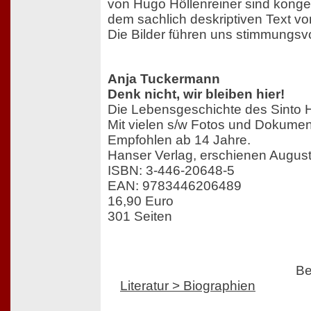
von Hugo Höllenreiner sind konge
dem sachlich deskriptiven Text v
Die Bilder führen uns stimmungsvol
Anja Tuckermann
Denk nicht, wir bleiben hier!
Die Lebensgeschichte des Sinto H
Mit vielen s/w Fotos und Dokume
Empfohlen ab 14 Jahre.
Hanser Verlag, erschienen Augus
ISBN: 3-446-20648-5
EAN: 9783446206489
16,90 Euro
301 Seiten
Be
Literatur > Biographien