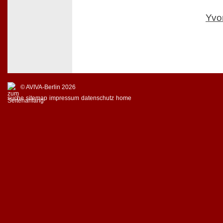
Yvo
© AVIVA-Berlin 2026
suche
sitemap
impressum
datenschutz
home