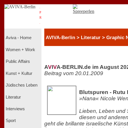
.
P
R
.
AVIVA-Berlin > Literatur > Graphic 
Aviva - Home
Women + Work
Public Affairs
A
V
I
V
A-BERLIN.de im August 20
Beitrag vom 20.01.2009
Kunst + Kultur
Jüdisches Leben
Blutspuren - Rutu
Literatur
»Nana« Nicole Wen
Interviews
Lieben, Leben und St
diesen und andere
Sport
geht die brillante israelische Küns