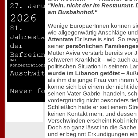
"Nein, nicht der im Restaurant. D
am Busbahnhof."
Wenige EuropäerInnen können sich
wie allgegenwärtig Anschläge un
Attentate
für Israelis sind. So rea
seiner
persönlichen Familienge
Mutter Aviva verstarb bereits vor 
schweren Krankheit – wie auch au
politischen Situation in seinem La
wurde im Libanon getötet
– äuße
als ihm die junge Frau von ihrem V
könne sich bei einem der nicht ide
seinen Vater Gabriel handeln, sche
vordergründig nicht besonders tief
Schließlich hatte er seit einem Str
keinen Kontakt mehr, und dessen 
Verschwinden erscheint Kobi nich
Doch so ganz lässt ihn die Sache 
und er beginnt Erkundigungen einz