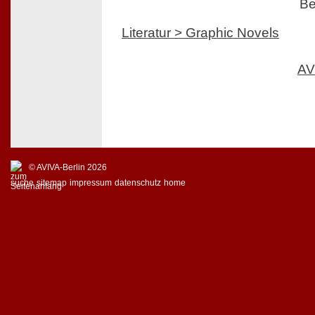
Be
Literatur > Graphic Novels
AV
© AVIVA-Berlin 2026
suche
sitemap
impressum
datenschutz
home