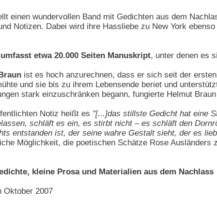
ellt einen wundervollen Band mit Gedichten aus dem Nachlas
und Notizen. Dabei wird ihre Hassliebe zu New York ebenso 
 umfasst etwa 20.000 Seiten Manuskript
, unter denen es s
Braun
ist es hoch anzurechnen, dass er sich seit der erst
ühte und sie bis zu ihrem Lebensende beriet und unterstütz
ungen stark einzuschränken begann, fungierte Helmut Braun a
fentlichten Notiz heißt es
"[...]das stillste Gedicht hat eine
assen, schläft es ein, es stirbt nicht – es schläft den Dornr
 entstanden ist, der seine wahre Gestalt sieht, der es liebt
ffliche Möglichkeit, die poetischen Schätze Rose Ausländer
dichte, kleine Prosa und Materialien aus dem Nachlass
n Oktober 2007