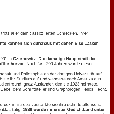
trotz aller damit assoziierten Schrecken, ihrer
chte können sich durchaus mit denen Else Lasker-
1901 in
Czernowitz. Die damalige Hauptstadt der
ftler hervor
. Nach fast 200 Jahren wurde dieses
chaft und Philosophie an der dortigen Universität auf.
gab sie ihr Studium auf und wanderte nach Amerika aus,
udienfreund Ignaz Ausländer, den sie 1923 heiratete.
Liebe, dem Schriftsteller und Graphologen Helios Hecht,
rück in Europa verstärkte sie ihre schriftstellerische
nblatt tätig.
1939 wurde ihr erster Gedichtband unter