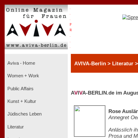
.
.
.
P
R
.
.
.
AVIVA-Berlin > Literatur 
Aviva - Home
Women + Work
Public Affairs
A
V
I
V
A-BERLIN.de im Augus
Kunst + Kultur
Rose Auslän
Jüdisches Leben
Annegret O
Literatur
Anlässlich i
Prosa und Ma