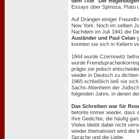
dem Titel "Der Regenbogen"
Essays über Spinoza, Plato u
Auf Drängen einiger FreundI
New York. Noch im selben Ja
Nachdem im Juli 1941 die De
Ausländer und Paul Celan
g
konnten sie sich in Kellern v
1944 wurde Czernowitz befrei
wurde Fremdsprachenkorrespon
prägte sie jedoch entscheide
wieder in Deutsch zu dichten
1965 schließlich ließ sie sic
Sachs-Altenheim der Jüdisch
folgenden Jahre, in denen der
Das Schreiben war für Ros
betonte immer wieder, dass s
Ihre Gedichte, die häufig ga
Vieles bleibt dabei nicht ve
wieder thematisiert wird die
Sprache und die Liebe.