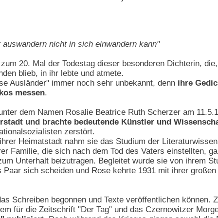
t auswandern nicht in sich einwandern kann"
zum 20. Mal der Todestag dieser besonderen Dichterin, die, 
den blieb, in ihr lebte und atmete.
ose Ausländer" immer noch sehr unbekannt, denn
ihre Gedi
ékos messen
.
 unter dem Namen Rosalie Beatrice Ruth Scherzer am 11.5.
erstadt und brachte bedeutende Künstler und Wissenscha
tionalsozialisten zerstört.
ihrer Heimatstadt nahm sie das Studium der Literaturwissens
rer Familie, die sich nach dem Tod des Vaters einstellten, 
zum Unterhalt beizutragen. Begleitet wurde sie von ihrem St
s Paar sich scheiden und Rose kehrte 1931 mit ihrer großen 
das Schreiben begonnen und Texte veröffentlichen können. Zu
em für die Zeitschrift "Der Tag" und das Czernowitzer Morge