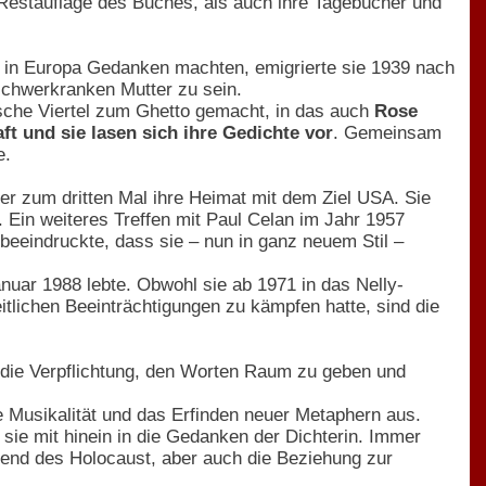
Restauflage des Buches, als auch ihre Tagebücher und
n in Europa Gedanken machten, emigrierte sie 1939 nach
schwerkranken Mutter zu sein.
sche Viertel zum Ghetto gemacht, in das auch
Rose
t und sie lasen sich ihre Gedichte vor
. Gemeinsam
e.
er zum dritten Mal ihre Heimat mit dem Ziel USA. Sie
 Ein weiteres Treffen mit Paul Celan im Jahr 1957
 beeindruckte, dass sie – nun in ganz neuem Stil –
anuar 1988 lebte. Obwohl sie ab 1971 in das Nelly-
lichen Beeinträchtigungen zu kämpfen hatte, sind die
 die Verpflichtung, den Worten Raum zu geben und
e Musikalität und das Erfinden neuer Metaphern aus.
 sie mit hinein in die Gedanken der Dichterin. Immer
hrend des Holocaust, aber auch die Beziehung zur