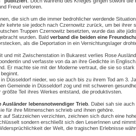
 publiziert
. Doch während des Krieges gingen sowohl die 
nd Freud verloren.
nnen, die sich um die immer bedrohlicher werdende Situatio
hr kehrte sie jedoch nach Czernowitz zurück, um bei ihrer 
utschen Truppen Czernowitz besetzten, wurde das alte jüdi
ebracht wurden. Bald
verband die beiden eine Freundschaf
erstecken, als die Deportation in ein Vernichtungslager droht
t und mit Zwischenstation in Bukarest verlies Rose Ausländ
dentin und verfasste von da an ihre Gedichte in Englisch.
nd. Er machte sie mit der Moderne vertraut, die sie so stark
 beginnt.
h in Düsseldorf nieder, wo sie auch bis zu ihrem Tod am 3. J
en Gemeinde in Düsseldorf zog und mit schweren gesundheit
 größte Teil ihres Werkes entstand, die produktivsten.
e Ausländer lebensnotwendiger Trieb
. Dabei sah sie auch
ie für ihre Mitmenschen schrieb und ihnen gehöre.
nz auf Satzzeichen verzichten, zeichnen sich durch eine hoh
rschlüsselt sondern erschließt sich den LeserInnen und nimmt
 Widersprüchlichkeit der Welt, die tragischen Erlebnisse wä