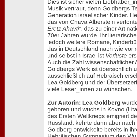
Dies ist sicher vielen Liebhaber_i
Musik vertraut, denn Goldbergs Te
Generation israelischer Kinder. H
das von Chava Alberstein vertont
Eretz Ahavti"
, das zu einer Art na
70er Jahren wurde. Ihr literarisc
jedoch weitere Romane, Kinderbü
das in Deutschland nach wie vor r
und selbst in Israel ist
Verluste
ers
Auch die Zahl wissenschaftlicher 
Goldbergs Werk ist übersichtlich u
ausschließlich auf Hebräisch ersch
Lea Goldberg und der Übersetzeri
viele Leser_innen zu wünschen.
Zur Autorin: Lea Goldberg
wurde
geboren und wuchs in Kovno (Lit
des Ersten Weltkriegs emigriert di
Russland, kehrte dann aber nach
Goldberg entwickelte bereits in ih
Hebräischen Gymnasium den Wunsc