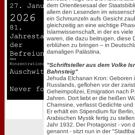
dem Orientlesesaal der Staatsbibli
allem den Lesenden im wissenscha
ein Schmunzeln aufs Gesicht zaub
gleichzeitig an eine wichtige Phase
Islamwissenschaft, in der es viel
waren, die dazu beitrugen, diese 
erblühen zu bringen – in Deutsch
damaligen Palästina.
"Schriftsteller aus dem Volke Isr
Bahnsteig"
Jehuda Elchanan Kron: Geboren 
Russlands, geflohen vor der zaris
Geheimpolizei, Emigration nach Pa
Jahren. Dort liebt er die heißen W
Chamsine, verfasst Gedichte und st
Er erhält ein Stipendium für Berlin
Arabischen Mystik fertig zu stelle
Jahr 1932. Der Protagonist - von d
genannt - sitzt nun in der "Stadt