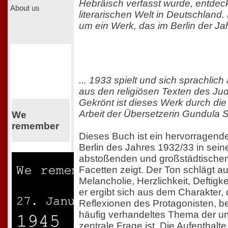
Hebräisch verfasst wurde, entdeck
About us
literarischen Welt in Deutschland.
um ein Werk, das im Berlin der Jah
... 1933 spielt und sich sprachli
aus den religiösen Texten des Ju
Gekrönt ist dieses Werk durch di
Arbeit der Übersetzerin Gundula Sc
We
remember
Dieses Buch ist ein hervorragend
Berlin des Jahres 1932/33 in sein
abstoßenden und großstädtische
Facetten zeigt. Der Ton schlägt a
Melancholie, Herzlichkeit, Deftigke
er ergibt sich aus dem Charakter,
Reflexionen des Protagonisten, b
häufig verhandeltes Thema der une
zentrale Frage ist. Die Aufenthalt