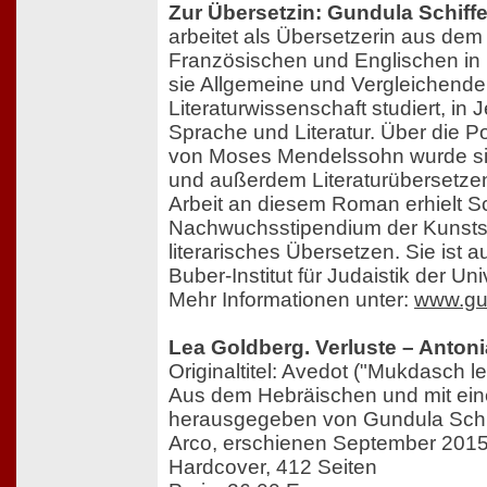
Zur Übersetzin: Gundula Schiffe
arbeitet als Übersetzerin aus de
Französischen und Englischen in 
sie Allgemeine und Vergleichende
Literaturwissenschaft studiert, in
Sprache und Literatur. Über die 
von Moses Mendelssohn wurde si
und außerdem Literaturübersetzen 
Arbeit an diesem Roman erhielt Sc
Nachwuchsstipendium der Kunstst
literarisches Übersetzen. Sie ist
Buber-Institut für Judaistik der Univ
Mehr Informationen unter:
www.gun
Lea Goldberg. Verluste – Anton
Originaltitel: Avedot ("Mukdasch l
Aus dem Hebräischen und mit ei
herausgegeben von Gundula Schi
Arco, erschienen September 201
Hardcover, 412 Seiten