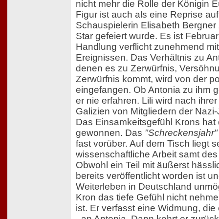
nicht mehr die Rolle der Königin E
Figur ist auch als eine Reprise auf
Schauspielerin Elisabeth Bergner 
Star gefeiert wurde. Es ist Februa
Handlung verflicht zunehmend mit
Ereignissen. Das Verhältnis zu Anto
denen es zu Zerwürfnis, Versöhn
Zerwürfnis kommt, wird von der pol
eingefangen. Ob Antonia zu ihm g
er nie erfahren. Lili wird nach ihr
Galizien von Mitgliedern der Naz
Das Einsamkeitsgefühl Krons hat d
gewonnen. Das
"Schreckensjahr"
fast vorüber. Auf dem Tisch liegt s
wissenschaftliche Arbeit samt des
Obwohl ein Teil mit äußerst hässl
bereits veröffentlicht worden ist 
Weiterleben in Deutschland unmögli
Kron das tiefe Gefühl nicht nehm
ist. Er verfasst eine Widmung, die e
- an Antonia. Dann kehrt er zurüc