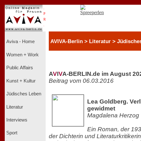
.
P
R
.
AVIVA-Berlin > Literatur > Jüdische
Aviva - Home
Women + Work
Public Affairs
A
V
I
V
A-BERLIN.de im August 20
Beitrag vom 06.03.2016
Kunst + Kultur
Jüdisches Leben
Lea Goldberg. Verl
Literatur
gewidmet
Magdalena Herzog
Interviews
Ein Roman, der 193
Sport
der Dichterin und Literaturkritiker