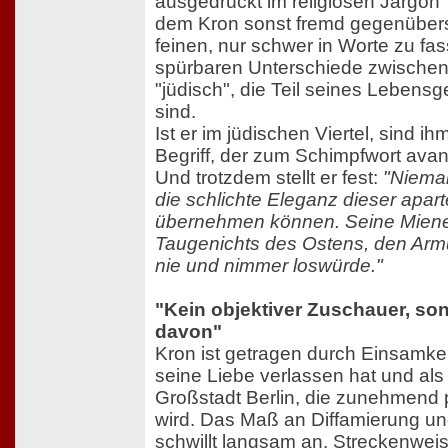
ausgedrückt im religiösen Jargon
dem Kron sonst fremd gegenüberst
feinen, nur schwer in Worte zu f
spürbaren Unterschiede zwischen
"jüdisch", die Teil seines Lebens
sind.
Ist er im jüdischen Viertel, sind i
Begriff, der zum Schimpfwort avan
Und trotzdem stellt er fest:
"Niemal
die schlichte Eleganz dieser apar
übernehmen können. Seine Miene 
Taugenichts des Ostens, den Arm
nie und nimmer loswürde."
"Kein objektiver Zuschauer, son
davon"
Kron ist getragen durch Einsamke
seine Liebe verlassen hat und als
Großstadt Berlin, die zunehmend po
wird. Das Maß an Diffamierung u
schwillt langsam an. Streckenweis