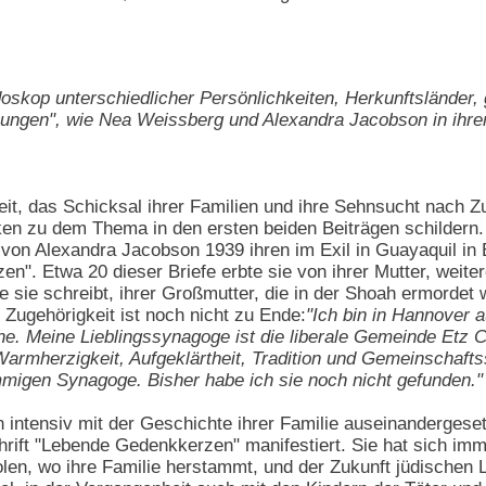
oskop unterschiedlicher Persönlichkeiten, Herkunftsländer, g
nungen", wie Nea Weissberg und Alexandra Jacobson in ihre
it, das Schicksal ihrer Familien und ihre Sehnsucht nach 
en zu dem Thema in den ersten beiden Beiträgen schildern. 
 von Alexandra Jacobson 1939 ihren im Exil in Guayaquil in
. Etwa 20 dieser Briefe erbte sie von ihrer Mutter, weitere
ie sie schreibt, ihrer Großmutter, die in der Shoah ermordet
Zugehörigkeit ist noch nicht zu Ende:
"Ich bin in Hannover 
e. Meine Lieblingssynagoge ist die liberale Gemeinde Etz C
armherzigkeit, Aufgeklärtheit, Tradition und Gemeinschaftssi
mmigen Synagoge. Bisher habe ich sie noch nicht gefunden."
intensiv mit der Geschichte ihrer Familie auseinandergese
hrift "Lebende Gedenkkerzen" manifestiert. Sie hat sich im
len, wo ihre Familie herstammt, und der Zukunft jüdischen 