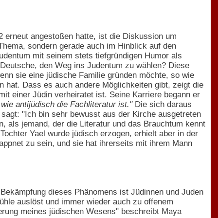
2 erneut angestoßen hatte, ist die Diskussion um
 Thema, sondern gerade auch im Hinblick auf den
udentum mit seinem stets tiefgründigen Humor als
he Deutsche, den Weg ins Judentum zu wählen? Diese
 wenn sie eine jüdische Familie gründen möchte, so wie
n hat. Dass es auch andere Möglichkeiten gibt, zeigt die
it einer Jüdin verheiratet ist. Seine Karriere begann er
e antijüdisch die Fachliteratur ist."
Die sich daraus
r sagt: "Ich bin sehr bewusst aus der Kirche ausgetreten
n, als jemand, der die Literatur und das Brauchtum kennt
Tochter Yael wurde jüdisch erzogen, erhielt aber in der
wappnet zu sein, und sie hat ihrerseits mit ihrem Mann
ie Bekämpfung dieses Phänomens ist Jüdinnen und Juden
efühle auslöst und immer wieder auch zu offenem
örperung meines jüdischen Wesens" beschreibt Maya