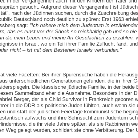
fiel, in der Vergangenheit auch mit den Kindern der Täter u
spräch gesucht. Aufgrund dieser Vergangenheit ist Jüdisch
tät", nach der Jüdinnen suchen, durch die Zuschreibung des
ublik Deutschland noch deutlich zu spüren: Erst 1963 erhie
ssberg sagt:
"Ich nähere mich dem Judentum in erzählender
n, das es einst vor der Shoah so reichhaltig gab und so nie w
), in die mein Leben und meine Art Geschichten zu erzählen, 
gnisse in Israel, wo ein Teil ihrer Familie Zuflucht fand, und
 oder nicht – ist mit dem Bestehen Israels verbunden."
at viele Facetten: Bei ihrer Spurensuche haben die Heraus
 aus unterschiedlichen Generationen gefunden, die in ihrer G
derspiegeln. Die klassische jüdische Familie, in der beide 
 diesem Sammelband eher die Ausnahme. Besonders in der DD
Gabriel Berger, der als Child Survivor in Frankreich gebore
hrer in die DDR als politische Juden fühlten, auch wenn sie
en und statt der jüdischen Feiertage kommunistische begin
rotestantisch aufwuchs und ihre Sehnsucht zum Judentum sc
Hindernisse, die ihr viele Jahre später, als sie Rabbinerin w
n Weg gelegt wurden, schildert sie ohne Verbitterung. Der 