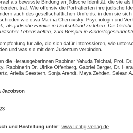
rael als bewusste Bindung an jüdische Identität, die sie al
enden, traf. Wie offensiv die Porträtierten ihre jüdische Ident
ndern auch des gesellschaftlichen Umfelds, in dem sie sich
schieden wie etwa Marina Chernivsky, Psychologin und Verha
ch, als jüdische Familie in Deutschland zu leben. Die Gefahr
n jüdischer Lebenswelten, zum Beispiel in Kindertageseinrich
mpfehlung für alle, die sich dafür interessieren, wie unters
den und was sie mit dem Judentum verbinden.
n die Herausgeberinnen Rabbiner Yehuda Teichtal, Prof. Dr. 
, Rabbinerin Dr. Ulrike Offenberg, Gabriel Berger, Dr. Haral
rtz, Ariella Seestern, Sonja Arendt, Maya Zehden, Salean A
a Jacobson
023
ch und Bestellung unter:
www.lichtig-verlag.de