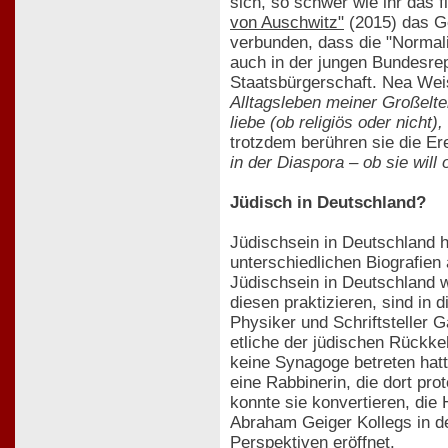
sich, so schwer wie ihr das 
von Auschwitz"
(2015) das Ge
verbunden, dass die "Normali
auch in der jungen Bundesrep
Staatsbürgerschaft. Nea Wei
Alltagsleben meiner Großelter
liebe (ob religiös oder nicht
trotzdem berühren sie die Erei
in der Diaspora – ob sie will
Jüdisch in Deutschland?
Jüdischsein in Deutschland h
unterschiedlichen Biografien
Jüdischsein in Deutschland wi
diesen praktizieren, sind in
Physiker und Schriftsteller 
etliche der jüdischen Rückke
keine Synagoge betreten hatt
eine Rabbinerin, die dort p
konnte sie konvertieren, die 
Abraham Geiger Kollegs in de
Perspektiven eröffnet.