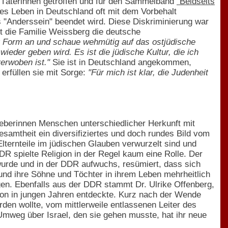
nd Täterinnen getroffen und für den Sammelband
"Beidseits
es Leben in Deutschland oft mit dem Vorbehalt
 "Anderssein" beendet wird. Diese Diskriminierung war
lt die Familie Weissberg die deutsche
 Form an und schaue wehmütig auf das ostjüdische
ieder geben wird. Es ist die jüdische Kultur, die ich
verwoben ist."
Sie ist in Deutschland angekommen,
 erfüllen sie mit Sorge:
"Für mich ist klar, die Judenheit
geberinnen Menschen unterschiedlicher Herkunft mit
esamtheit ein diversifiziertes und doch rundes Bild vom
Elternteile im jüdischen Glauben verwurzelt sind und
R spielte Religion in der Regel kaum eine Rolle. Der
n wurde und in der DDR aufwuchs, resümiert, dass sich
 und ihre Söhne und Töchter in ihrem Leben mehrheitlich
gen. Ebenfalls aus der DDR stammt Dr. Ulrike Offenberg,
hon in jungen Jahren entdeckte. Kurz nach der Wende
erden wollte, vom mittlerweile entlassenen Leiter des
Umweg über Israel, den sie gehen musste, hat ihr neue