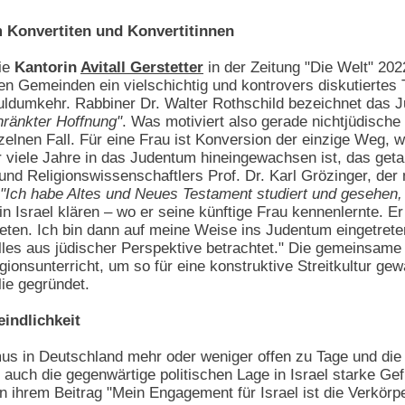
 Konvertiten und Konvertitinnen
die
Kantorin
Avitall Gerstetter
in der Zeitung "Die Welt" 202
en Gemeinden ein vielschichtig und kontrovers diskutiertes
uldumkehr. Rabbiner Dr. Walter Rothschild bezeichnet das J
ränkter Hoffnung"
. Was motiviert also gerade nichtjüdisc
nzelnen Fall. Für eine Frau ist Konversion der einzige Weg,
er viele Jahre in das Judentum hineingewachsen ist, das geta
und Religionswissenschaftlers Prof. Dr. Karl Grözinger, der m
"Ich habe Altes und Neues Testament studiert und gesehen, wi
n Israel klären – wo er seine künftige Frau kennenlernte. E
treten. Ich bin dann auf meine Weise ins Judentum eingetrete
alles aus jüdischer Perspektive betrachtet." Die gemeinsame 
gionsunterricht, um so für eine konstruktive Streitkultur ge
lie gegründet.
eindlichkeit
smus in Deutschland mehr oder weniger offen zu Tage und d
i auch die gegenwärtige politischen Lage in Israel starke G
In ihrem Beitrag "Mein Engagement für Israel ist die Verk