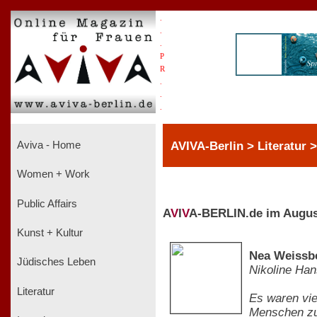
.
.
.
P
R
.
.
.
AVIVA-Berlin > Literatur 
Aviva - Home
Women + Work
Public Affairs
A
V
I
V
A-BERLIN.de im Augus
Kunst + Kultur
Nea Weissbe
Jüdisches Leben
Nikoline Ha
Literatur
Es waren vie
Menschen zu 