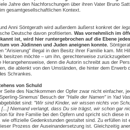
iele Jahre den Nachforschungen über ihren Vater Bruno Sattl
im gesamtgesellschaftlichen Kontext.
 und Anni Söntgerath wird außerdem äußerst konkret der
leg
sche Deutsche davon profitierten.
Was vornehmlich im öffe
kannt ist, wird hier runtergebrochen auf die Ebene jede
ntum von Jüdinnen und Juden aneignen konnte.
Söntgerat
"Arisierung" illegal in den Besitz ihrer Familie kam. Mit Hi
k besitzen möchte – um ihn, gerechterweise zurückzugeben.
e Herangehensweise, denn die Autorin schreibt aus der Pers
hen, die ablenkt von den Umständen, die hinter dem Erwerb 
des Schrankes.
tehens von Schuld
er Seite des Nachkommen der Opfer zwar nicht einfacher, j
 Sperling-Sinemus’ Besuch der
"Halle der Namen"
in
Yad Va
 abgebildet sind:
"Wir sind Kinder, wir wissen nichts von Sch
 [...] Niemand verlangt, dass Du sie trägst, wir schon gar n
tion für ihre Familie bei den Opfern und spricht sich diese i
, wie offizielle Gedenkstunden gestaltet sind. Zu erfüllen is
dieser Prozess der Auseinandersetzung ist. Gleichzeitig an