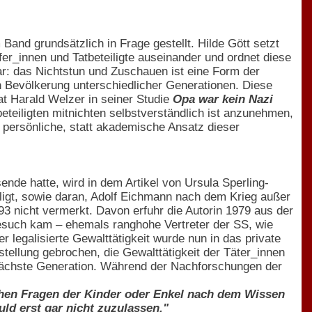
Band grundsätzlich in Frage gestellt. Hilde Gött setzt
äufer_innen und Tatbeteiligte auseinander und ordnet diese
lar: das Nichtstun und Zuschauen ist eine Form der
n Bevölkerung unterschiedlicher Generationen. Diese
at Harald Welzer in seiner Studie
Opa war kein Nazi
teiligten mitnichten selbstverständlich ist anzunehmen,
 persönliche, statt akademische Ansatz dieser
de hatte, wird in dem Artikel von Ursula Sperling-
iligt, sowie daran, Adolf Eichmann nach dem Krieg außer
3 nicht vermerkt. Davon erfuhr die Autorin 1979 aus der
r Besuch kam – ehemals ranghohe Vertreter der SS, wie
 legalisierte Gewalttätigkeit wurde nun in das private
stellung gebrochen, die Gewalttätigkeit der Täter_innen
e nächste Generation. Während der Nachforschungen der
chen Fragen der Kinder oder Enkel nach dem Wissen
ld erst gar nicht zuzulassen."