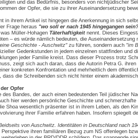
eiligten und das Bedürfnis, besonders von nichtjüdischer Se
ommen der Opfer, die sie zu ihrer Auseinandersetzung bew
in ihrem Artikel ist hingegen die Anerkennung in sich selbst
 der Frage heraus
"wo soll er nach 1945 hingegangen sein
s, was Müller-Hohagen
Täterhaftigkeit
nennt. Dieses Eingest
öten – es würde nämlich bedeuten, die Auseinandersetzung 
meine Geschichte - Auschwitz"
zu führen, sondern auch
"im 
izieller Gedenkstunden in jedem einzelnen stattfinden und d
cklungen jeder Familie kreist. Dass dieser Prozess trotz Sc
uss, zeigt sich auch daran, dass die Autorin Petra G. ihren
 einer konkreten Konfrontation und mehrheitlich dem öffentl
, dass die Schreibenden sich nicht hinter einem akademis
der Opfer
ge des Bandes, der auch einen bedeutenden Teil jüdischer N
 Auch hier werden persönliche Geschichte und schmerzhafte 
e Shoa wesentlich präsenter ist in ihrem Leben, als den Kin
volvierung ihrer Familie erfahren haben. Insofern spiegelt d
Beidseits von Auschwitz. Identitäten in Deutschland nach 19
r Perspektive ihren familiären Bezug zum NS offenlegen bzw
 weiterleben in der BRD/DDR schildern. Das spannende sind 