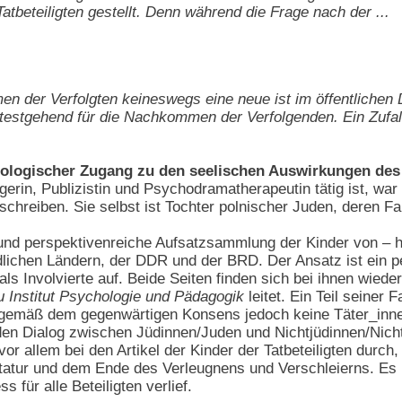
atbeteiligten gestellt. Denn während die Frage nach der ...
mmen der Verfolgten keineswegs eine neue ist im öffentlichen
itestgehend für die Nachkommen der Verfolgenden. Ein Zufall,
hologischer Zugang zu den seelischen Auswirkungen de
erin, Publizistin und Psychodramatherapeutin tätig ist, war 
u schreiben. Sie selbst ist Tochter polnischer Juden, deren 
 und perspektivenreiche Aufsatzsammlung der Kinder von – h
dlichen Ländern, der DDR und der BRD. Der Ansatz ist ein 
 als Involvierte auf. Beide Seiten finden sich bei ihnen wie
 Institut Psychologie und Pädagogik
leitet. Ein Teil seiner 
 gemäß dem gegenwärtigen Konsens jedoch keine Täter_inn
n Dialog zwischen Jüdinnen/Juden und Nichtjüdinnen/Nichtju
vor allem bei den Artikel der Kinder der Tatbeteiligten durc
ktatur und dem Ende des Verleugnens und Verschleierns. Es 
 für alle Beteiligten verlief.