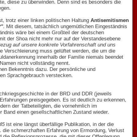
ite, diese zu überwinden. Denn sind es besonders die
egen.
, trotz einer linken politischen Haltung
Antisemitismen
?"
. Mit diesem, tatsächlich ungemütlichen Eingeständnis
ändnis wäre bei einem Großteil der deutschen
mit der Shoa nicht mehr nur auf der Verstandesebene
Bezug auf unsere konkrete Vorfahrenschaft und uns
ie Verschleierung muss gelüftet werden, die um die
huldanerkennung innerhalb der Familie niemals beendet
 Namen nicht vollständig nennt.
ichen Bekenntnis dazu. Der persönliche und
chen Sprachgebrauch verstecken.
achkriegsgeschichte in der BRD und DDR (jeweils
Erfahrungen preisgegeben. Es ist deutlich zu erkennen,
dern der Tatbeteiligten, die vornehmlich im
er Band einen gesellschaftlichen Zustand wieder.
45
ist eine längst überfällige Publikation, in der die
. die schmerzhaften Erfahrung von Ermordung, Verlust
die Reflexionsprozesse, die mit dieser Offenlegung