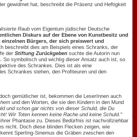
er gewidmet hat, beschreibt die Präsenz und Heftigkeit
alisierte Raub
vom Eigentum jüdischer Deutsche
ntlichen Diskurs auf der Ebene von Kunstbesitz und
s einzelnen Bürgers, der sich preiswert und
h beschreibt dies am Beispiels eines Schranks, der
lfe der
Stiftung Zurückgeben
suchte die Autorin nun
 So symbolisch und wichtig dieser Ansatz auch ist, so
pektive des Schrankes. Dies ist als eine
des Schrankes stehen, den Profiteuren und den
edoch gemütlicher ist, bekommen die LeserInnen auch
shem
und den Worten, die sie den Kindern in den Mund
uld und schon gar nichts von dieser Schuld, die Du
icht! Wir Toten kennen keine Rache und keine Schuld."
n ihrer Phantasie zu. Dieses Bedürfnis ist nachvollziehbar
t es nicht. Doch diese blinden Flecken zeigen, wie
erkennt Sperling-Sinemus die Gräben zwischen den