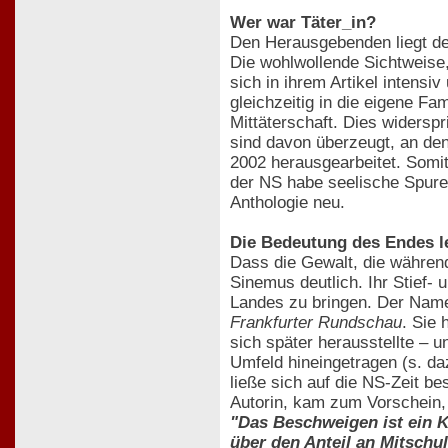
Wer war Täter_in?
Den Herausgebenden liegt deu
Die wohlwollende Sichtweise, 
sich in ihrem Artikel intensi
gleichzeitig in die eigene F
Mittäterschaft. Dies widersp
sind davon überzeugt, an den
2002 herausgearbeitet. Somit
der NS habe seelische Spuren
Anthologie neu.
Die Bedeutung des Endes l
Dass die Gewalt, die während
Sinemus deutlich. Ihr Stief-
Landes zu bringen. Der Name 
Frankfurter Rundschau
. Sie 
sich später herausstellte – u
Umfeld hineingetragen (s. da
ließe sich auf die NS-Zeit b
Autorin, kam zum Vorschein
"Das Beschweigen ist ein 
über den Anteil an Mitschu