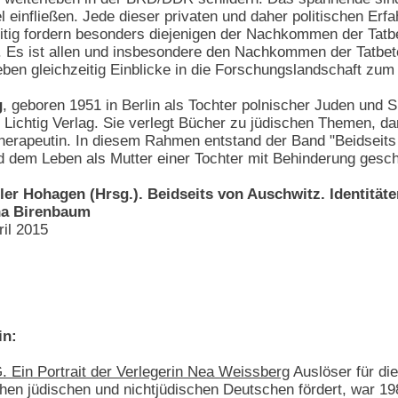
kel einfließen. Jede dieser privaten und daher politischen E
itig fordern besonders diejenigen der Nachkommen der Tatbete
. Es ist allen und insbesondere den Nachkommen der Tatbete
 geben gleichzeitig Einblicke in die Forschungslandschaft zu
g
, geboren 1951 in Berlin als Tochter polnischer Juden und S
 Lichtig Verlag. Sie verlegt Bücher zu jüdischen Themen, da
rapeutin. In diesem Rahmen entstand der Band "Beidseits
 dem Leben als Mutter einer Tochter mit Behinderung gesch
er Hohagen (Hrsg.). Beidseits von Auschwitz. Identitäte
na Birenbaum
ril 2015
in:
in Portrait der Verlegerin Nea Weissberg
Auslöser für di
chen jüdischen und nichtjüdischen Deutschen fördert, war 1