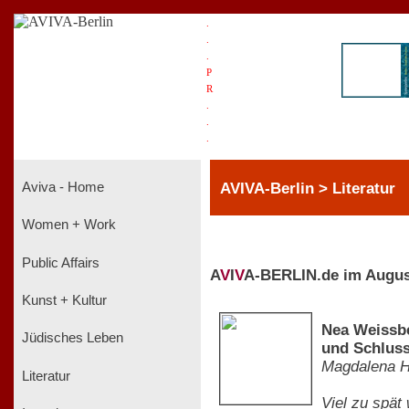
.
.
.
P
R
.
.
.
AVIVA-Berlin > Literatur
Aviva - Home
Women + Work
Public Affairs
A
V
I
V
A-BERLIN.de im Augus
Kunst + Kultur
Nea Weissbe
Jüdisches Leben
und Schlus
Magdalena 
Literatur
Viel zu spät