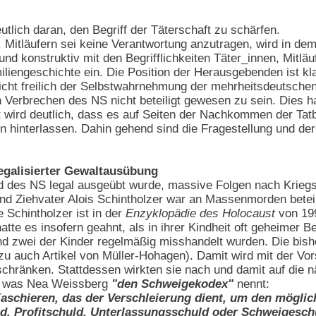
tlich daran, den Begriff der Täterschaft zu schärfen.
Mitläufern sei keine Verantwortung anzutragen, wird in dem 
v und konstruktiv mit den Begrifflichkeiten Täter_innen, Mitl
amiliengeschichte ein. Die Position der Herausgebenden ist k
richt freilich der Selbstwahrnehmung der mehrheitsdeutsche
 Verbrechen des NS nicht beteiligt gewesen zu sein. Dies h
 wird deutlich, dass es auf Seiten der Nachkommen der Tatbe
 hinterlassen. Dahin gehend sind die Fragestellung und der
egalisierter Gewaltausübung
 des NS legal ausgeübt wurde, massive Folgen nach Kriegsen
 und Ziehvater Alois Schintholzer war an Massenmorden bete
Schintholzer ist in der
Enzyklopädie des Holocaust
von 199
hatte es insofern geahnt, als in ihrer Kindheit oft geheime
nd zwei der Kinder regelmäßig misshandelt wurden. Die bisher
zu auch Artikel von Müller-Hohagen). Damit wird mit der Vor
eschränken. Stattdessen wirkten sie nach und damit auf di
, was Nea Weissberg
"den Schweigekodex"
nennt:
Kaschieren, das der Verschleierung dient, um den mögli
ld, Profitschuld, Unterlassungsschuld oder Schweigeschu