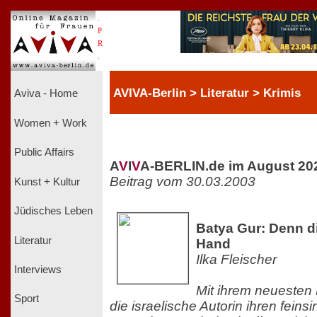
.
P
R
.
AVIVA-Berlin > Literatur > Krimis
Aviva - Home
Women + Work
Public Affairs
A
V
I
V
A-BERLIN.de im August 20
Beitrag vom 30.03.2003
Kunst + Kultur
Jüdisches Leben
Batya Gur: Denn di
Literatur
Hand
Ilka Fleischer
Interviews
Mit ihrem neuesten 
Sport
die israelische Autorin ihren fein