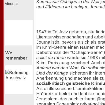
Kommissar Ochajon in die Welt je
About us
und Jüdinnen im heutigen Jerusa
1947 in Tel Aviv geboren, studiert
Literaturwissenschaften und arbei
Journalistin, bevor sie sich als ers
im Krimi-Genre einen Namen mach
Debutroman der "Ochajon-Serie"
We
sollst du ruhen
wurde sie 1993 mi
remember
Krimi-Preis ausgezeichnet. Auch
Anfang war das Wort, Du sollst ni
Lied der Könige
sicherten ihr inter
Anerkennung und machten sie zu
sozialkritisch geistreiche Krimi
Als einflussreiche Literaturkritike
Ha´aretz arbeitet und lebt sie heute
Jerusalem, das auch in ihrem jü
zentralen Schauplatz privat-politi