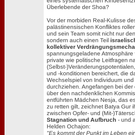
eines systematischen Kindesentz
Überlebende der Shoa?
Vor der morbiden Real-Kulisse des
palästinensischen Konfliktes rol
und sein Team somit nicht nur den 
sondern auch einen Teil
israelis
kollektiver Verdrängungsmech
spannungsgeladene Atmosphäre w
private wie politische Leitfragen n
(Selbst-)Veränderungspotentialen
und -konditionen bereichert, die d
Wechselspiel von Individuum und 
durchziehen. Angefangen bei der
über den nachdenklichen Kommiss
entführten Mädchen Nesja, das es
zu retten gilt, zeichnet Batya Gur 
zwischen Opfer- und (Mit-)Tätersc
Stagnation und Aufbruch
- und a
Helden Ochajon:
"Es kommt der Punkt im Leben e