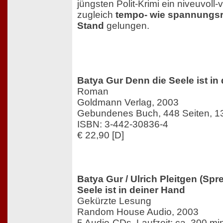
jüngsten Polit-Krimi ein niveuvoll-
zugleich
tempo- wie spannungsr
Stand
gelungen.
Batya Gur Denn die Seele ist in
Roman
Goldmann Verlag, 2003
Gebundenes Buch, 448 Seiten, 13
ISBN: 3-442-30836-4
€ 22,90 [D]
Batya Gur / Ulrich Pleitgen (Sp
Seele ist in deiner Hand
Gekürzte Lesung
Random House Audio, 2003
5 Audio-CDs, Laufzeit: ca. 300 min