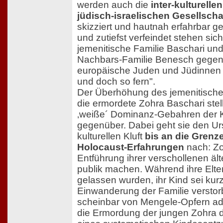
werden auch die
inter-kulturell
jüdisch-israelischen Gesellscha
skizziert und hautnah erfahrbar g
und zutiefst verfeindet stehen sic
jemenitische Familie Baschari un
Nachbars-Familie Benesch gegenü
europäische Juden und Jüdinnen i
und doch so fern".
Der Überhöhung des jemenitisch
die ermordete Zohra Baschari stell
‚weiße´ Dominanz-Gebahren der 
gegenüber. Dabei geht sie den Ur
kulturellen Kluft
bis an die Grenz
Holocaust-Erfahrungen
nach: Zo
Entführung ihrer verschollenen äl
publik machen. Während ihre Elt
gelassen wurden, ihr Kind sei kur
Einwanderung der Familie verstor
scheinbar von Mengele-Opfern ado
die Ermordung der jungen Zohra d