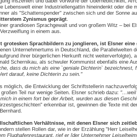
ung inszeniert und dabei Vorwürfe der Überheblichkeit, Arrog
 Lebenswelt einer Industriellengattin hineindenkt oder di
Männer als "Schattenspender" zwischen sich und der Sonne au
itterstem Zynismus geprägt
.
einer grandiosen Sprachgewalt und von großem Witz – bei Els
 Verzweiflung in einem aus.
t grotesken Sprachbildern zu jonglieren, ist Elsner eine 
denen Unternehmertums in Deutschland, die Parallelwelten d
ufgrund ihrer bürgerlichen Herkunft nicht weiterverfolgte)
onald Schernikau, als schwuler Kommunist ebenfalls eine 
he, dass du mich als eine `geniale Dichterin` bezeichnest,
Wert darauf, keine Dichterin zu sein."
öglich, die Entwicklung der Schriftstellerin nachzuverfolge
großen Teil nur wenige Seiten. Elsner schrieb dazu:
"…weil 
mich in einem fort bei der Arbeit, wurden aus diesen Gesch
rzestgeschichten" erkennbar ist, gewinnen die Texte mit de
Bernhard.
lschaftlichen Verhältnisse, mit denen Elsner sich zeitle
ndern stellen Rollen dar, wie in der Erzählung "Herr Leisel
m Flughafenrestaurant, rief er [der Unternehmer Leiselheimer