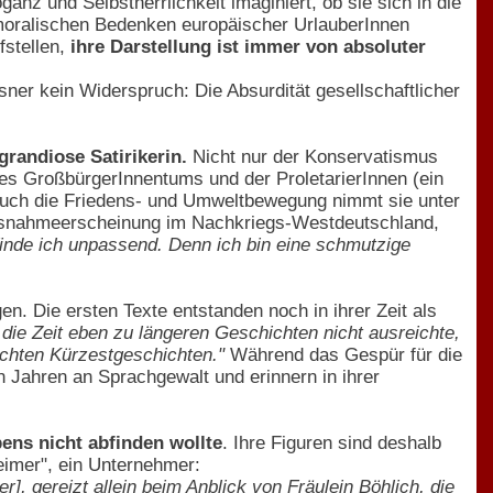
anz und Selbstherrlichkeit imaginiert, ob sie sich in die
e moralischen Bedenken europäischer UrlauberInnen
fstellen,
ihre Darstellung ist immer von absoluter
ner kein Widerspruch: Die Absurdität gesellschaftlicher
grandiose Satirikerin.
Nicht nur der Konservatismus
es GroßbürgerInnentums und der ProletarierInnen (ein
, auch die Friedens- und Umweltbewegung nimmt sie unter
Ausnahmeerscheinung im Nachkriegs-Westdeutschland,
 finde ich unpassend. Denn ich bin eine schmutzige
n. Die ersten Texte entstanden noch in ihrer Zeit als
die Zeit eben zu längeren Geschichten nicht ausreichte,
ichten Kürzestgeschichten."
Während das Gespür für die
n Jahren an Sprachgewalt und erinnern in ihrer
bens nicht abfinden wollte
. Ihre Figuren sind deshalb
heimer", ein Unternehmer:
], gereizt allein beim Anblick von Fräulein Böhlich, die