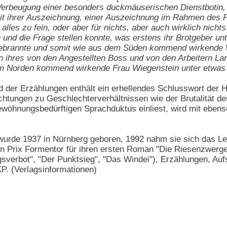
erbeugung einer besonders duckmäuserischen Dienstbotin, w
 seit ihrer Auszeichnung, einer Auszeichnung im Rahmen d
 alles zu fein, oder aber für nichts, aber auch wirklich nic
und die Frage stellen konnte, was erstens ihr Brotgeber u
ngebrannte und somit wie aus dem Süden kommend wirkende
en ihres von den Angestellten Boss und von den Arbeitern Lan
em Norden kommend wirkende Frau Wiegenstein unter etwas
 der Erzählungen enthält ein erhellendes Schlusswort der 
achtungen zu Geschlechterverhältnissen wie der Brutalität de
gewöhnungsbedürftigen Sprachduktus einliest, wird mit ebens
urde 1937 in Nürnberg geboren, 1992 nahm sie sich das Leben
 Prix Formentor für ihren ersten Roman "Die Riesenzwerge".
erbot", "Der Punktsieg", "Das Windei"), Erzählungen, Aufs
P. (Verlagsinformationen)