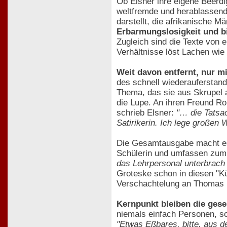
Ob Elsner ihre eigene Beerdig
weltfremde und herablassende
darstellt, die afrikanische 
Erbarmungslosigkeit und b
Zugleich sind die Texte von 
Verhältnisse löst Lachen wie
Weit davon entfernt, nur mi
des schnell wiederauferstan
Thema, das sie aus Skrupel a
die Lupe. An ihren Freund R
schrieb Elsner:
"… die Tatsac
Satirikerin. Ich lege großen 
Die Gesamtausgabe macht es m
Schülerin und umfassen zum 
das Lehrpersonal unterbrach 
Groteske schon in diesen "Kü
Verschachtelung an Thomas 
Kernpunkt bleiben die gesel
niemals einfach Personen, so
"Etwas Eßbares, bitte, aus de