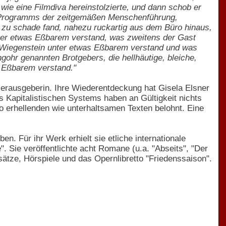
ie eine Filmdiva hereinstolzierte, und dann schob er
es Programms der zeitgemäßen Menschenführung,
hts zu schade fand, nahezu ruckartig aus dem Büro hinaus,
nter etwas Eßbarem verstand, was zweitens der Gast
 Wiegenstein unter etwas Eßbarem verstand und was
gohr genannten Brotgebers, die hellhäutige, bleiche,
 Eßbarem verstand."
Herausgeberin. Ihre Wiederentdeckung hat Gisela Elsner
s Kapitalistischen Systems haben an Gültigkeit nichts
o erhellenden wie unterhaltsamen Texten belohnt. Eine
. Für ihr Werk erhielt sie etliche internationale
 Sie veröffentlichte acht Romane (u.a. "Abseits", "Der
ätze, Hörspiele und das Opernlibretto "Friedenssaison".