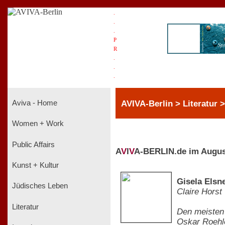
.
.
.
P
R
.
.
.
AVIVA-Berlin > Literatur 
Aviva - Home
Women + Work
Public Affairs
A
V
I
V
A-BERLIN.de im Augus
Kunst + Kultur
Gisela Elsn
Jüdisches Leben
Claire Horst
Literatur
Den meisten 
Oskar Roehler