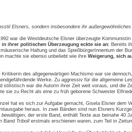
nsstil Elsners, sondern insbesondere ihr außergewöhnliche
 1992 war die Westdeutsche Elsner überzeugte Kommunistin g
r in ihrer politischen Überzeugung eckte sie an
: Bereits 
mäuserische Haltung und das SpießbürgerInnentum der Bund
 machte sie ebenso unbeliebt wie ihre
Weigerung, sich au
e Kritikerin des allgegenwärtigen Machismo war sie dennoch
 jugendgefährdende Werke. Zu aggressiv für die allgemeine Le
stilistisch war die Autorin ihrer Zeit weit voraus, und die Ze
te sie zu Recht als eine zu früh geborene Schwester Elfried
nzel hat es sich zur Aufgabe gemacht, Gisela Elsner dem Ve
mtausgabe heraus. In zwei Bänden sind nun Elsners Kurzges
u bewältigen
, der erste Band, enthält Texte aus beinahe 40
ten Band
Triboll
erstmals erschienen waren, zum Teil in Zeitu