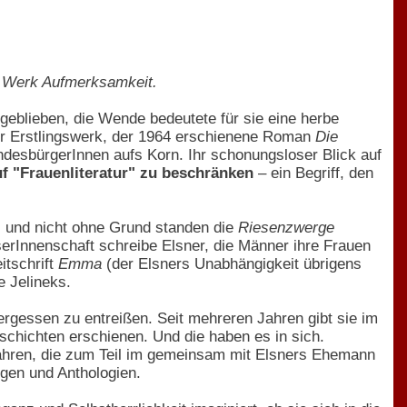
s Werk Aufmerksamkeit.
eblieben, die Wende bedeutete für sie eine herbe
ihr Erstlingswerk, der 1964 erschienene Roman
Die
esbürgerInnen aufs Korn. Ihr schonungsloser Blick auf
f "Frauenliteratur" zu beschränken
– ein Begriff, den
, und nicht ohne Grund standen die
Riesenzwerge
serInnenschaft schreibe Elsner, die Männer ihre Frauen
itschrift
Emma
(der Elsners Unabhängigkeit übrigens
e Jelineks.
rgessen zu entreißen. Seit mehreren Jahren gibt sie im
chichten erschienen. Und die haben es in sich.
 Jahren, die zum Teil im gemeinsam mit Elsners Ehemann
ngen und Anthologien.