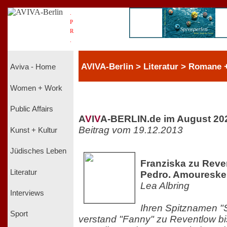
.
P
R
.
AVIVA-Berlin > Literatur > Romane + 
Aviva - Home
Women + Work
Public Affairs
A
V
I
V
A-BERLIN.de im August 20
Beitrag vom 19.12.2013
Kunst + Kultur
Jüdisches Leben
Franziska zu Reve
Literatur
Pedro. Amouresk
Lea Albring
Interviews
Ihren Spitznamen "
Sport
verstand "Fanny" zu Reventlow bi