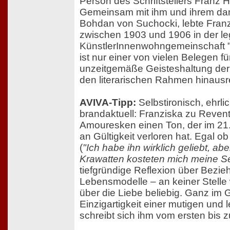
Person des Schriftstellers Franz 
Gemeinsam mit ihm und ihrem da
Bohdan von Suchocki, lebte Fran
zwischen 1903 und 1906 in der 
KünstlerInnenwohngemeinschaft 
ist nur einer von vielen Belegen fü
unzeitgemäße Geisteshaltung der G
den literarischen Rahmen hinausr
AVIVA-Tipp:
Selbstironisch, ehrl
brandaktuell: Franziska zu Reventlo
Amouresken einen Ton, der im 21
an Gültigkeit verloren hat. Egal o
(
"Ich habe ihn wirklich geliebt, ab
Krawatten kosteten mich meine S
tiefgründige Reflexion über Bezi
Lebensmodelle – an keiner Stelle 
über die Liebe beliebig. Ganz im G
Einzigartigkeit einer mutigen und
schreibt sich ihm vom ersten bis z