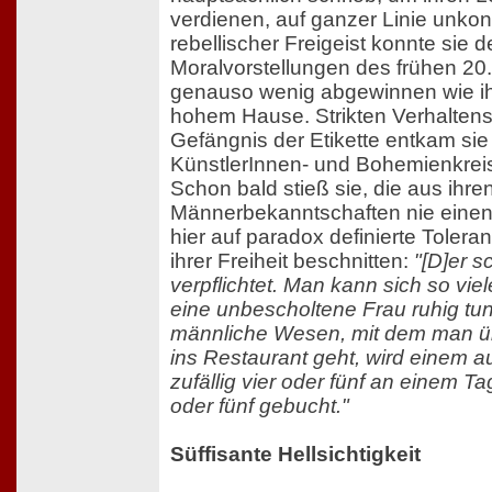
verdienen, auf ganzer Linie unkonv
rebellischer Freigeist konnte sie 
Moralvorstellungen des frühen 20
genauso wenig abgewinnen wie ih
hohem Hause. Strikten Verhalten
Gefängnis der Etikette entkam si
KünstlerInnen- und Bohemienkrei
Schon bald stieß sie, die aus ihr
Männerbekanntschaften nie einen
hier auf paradox definierte Toleran
ihrer Freiheit beschnitten:
"[D]er s
verpflichtet. Man kann sich so viel
eine unbescholtene Frau ruhig tun
männliche Wesen, mit dem man üb
ins Restaurant geht, wird einem a
zufällig vier oder fünf an einem Ta
oder fünf gebucht."
Süffisante Hellsichtigkeit