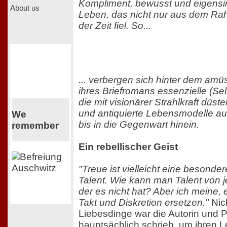
Kompliment, bewusst und eigensinn
About us
Leben, das nicht nur aus dem Ra
der Zeit fiel. So...
... verbergen sich hinter dem am
ihres Briefromans essenzielle (Sel
die mit visionärer Strahlkraft düst
und antiquierte Lebensmodelle a
We
bis in die Gegenwart hinein.
remember
Ein rebellischer Geist
"Treue ist vielleicht eine besond
Talent. Wie kann man Talent von 
der es nicht hat? Aber ich meine, 
Takt und Diskretion ersetzen."
Nich
Liebesdinge war die Autorin und P
hauptsächlich schrieb, um ihren 