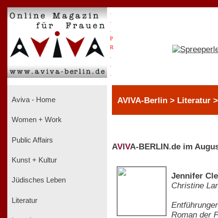
.
.
.
P
R
.
.
.
AVIVA-Berlin > Literatur 
Aviva - Home
Women + Work
Public Affairs
A
V
I
V
A-BERLIN.de im Augus
Kunst + Kultur
Jennifer Cl
Jüdisches Leben
Christine La
Literatur
Entführunge
Roman der Pr