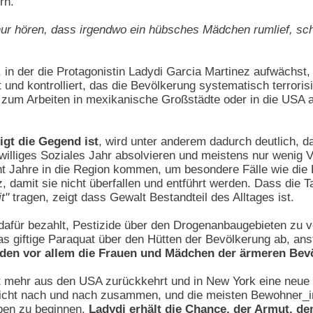
rn.
ur hören, dass irgendwo ein hübsches Mädchen rumlief, s
 in der die Protagonistin Ladydi Garcia Martinez aufwächst,
und kontrolliert, das die Bevölkerung systematisch terroris
zum Arbeiten in mexikanische Großstädte oder in die USA 
igt die Gegend ist
, wird unter anderem dadurch deutlich, d
eiwilliges Soziales Jahr absolvieren und meistens nur wenig V
cht Jahre in die Region kommen, um besondere Fälle wie die
 damit sie nicht überfallen und entführt werden. Dass die Ta
t"
tragen, zeigt dass Gewalt Bestandteil des Alltages ist.
für bezahlt, Pestizide über den Drogenanbaugebieten zu ver
as giftige Paraquat über den Hütten der Bevölkerung ab, ans
iden vor allem die Frauen und Mädchen der ärmeren Bev
mehr aus den USA zurückkehrt und in New York eine neue Fam
icht nach und nach zusammen, und die meisten Bewohner_in
ben zu beginnen.
Ladydi erhält die Chance, der Armut, de