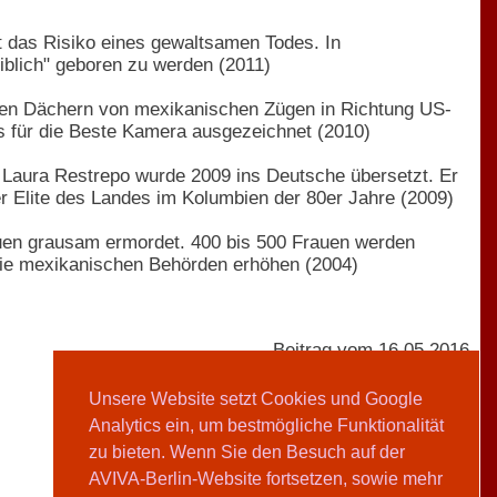
t das Risiko eines gewaltsamen Todes. In
iblich" geboren zu werden (2011)
 den Dächern von mexikanischen Zügen in Richtung US-
 für die Beste Kamera ausgezeichnet (2010)
Laura Restrepo wurde 2009 ins Deutsche übersetzt. Er
der Elite des Landes im Kolumbien der 80er Jahre (2009)
uen grausam ermordet. 400 bis 500 Frauen werden
die mexikanischen Behörden erhöhen (2004)
Beitrag vom 16.05.2016
Unsere Website setzt Cookies und Google
Analytics ein, um bestmögliche Funktionalität
AVIVA-Redaktion
zu bieten. Wenn Sie den Besuch auf der
AVIVA-Berlin-Website fortsetzen, sowie mehr
Teilen