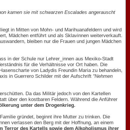
chon kamen sie mit schwarzen Escalades angerauscht
 liegt in Mitten von Mohn- und Marihuanafeldern und wird
iert, Mädchen entführt und als Sklavinnen weiterverkauft.
auswandern, bleiben nur die Frauen und jungen Mädchen
ass in der Schule nur Lehrer_innen aus Mexiko-Stadt
erständnis für die Verhältnisse vor Ort haben. Die
 Hasenscharte von Ladydis Freundin Maria zu behandeln,
xis in Guerrero Schilder mit der Aufschrift
"Nehmen
schütten. Da das Militär jedoch von den Kartellen
tatt über den kostbaren Feldern. Während die Anführer
ölkerung unter dem Drogenkrieg.
ilie gründet, beginnt ihre Mutter zu trinken. Die
nen verlassen den Berg mit der Hoffnung, an einem
m Terror des Kartells sowie dem Alkoholismus ihrer