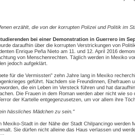
fenen erzählt, die von der korrupten Polizei und Politik im 
udierenden bei einer Demonstration in Guerrero im Sep
rde daraufhin über die korrupten Verstrickungen von Politik
nten Enrique Peña Nieto am 11. und 12. April 2016 demonstr
chtung von Menschenrechten. Täglich werden in Mexiko vor
en jedoch aufgeklärt.
bete für die Vermissten" zehn Jahre lang in Mexiko recherch
enkrieges geführt. Nachdem sie Freundinnen, Ehefrauen und
worden, die ein Leben im Versteck führen und hat daraufhin
machen. Die Frauen in dem Roman werden aber nicht wie so oft
error der Kartelle entgegenzusetzen, um vor allem ihre Töc
 ein hässliches Mädchen zu sein."
on Mexiko-Stadt in der Nähe der Stadt Chilpancingo werden
emalt. Sie dürfen nicht alleine das Haus verlassen und werd