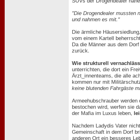
SUVs der Drogendealer nähe
"Die Drogendealer mussten n
und nahmen es mit."
Die ärmliche Häusersiedlung,
vom einem Kartell beherrscht 
Da die Männer aus dem Dorf 
zurück.
Wie strukturell vernachläss
unterrichten, die dort ein Fr
Ärzt_innenteams, die alle a
kommen nur mit Militärschutz,
keine blutenden Fahrgäste mi
Armeehubschrauber werden da
bestochen wird, werfen sie d
der Mafia im Luxus leben,
le
Nachdem Ladydis Vater nicht 
Gemeinschaft in dem Dorf br
anderen Ort ein besseres Le