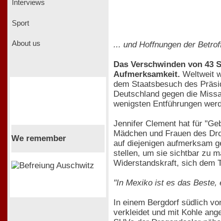
Interviews
Sport
About us
... und Hoffnungen der Betrof
Das Verschwinden von 43 St
Aufmerksamkeit.
Weltweit wu
dem Staatsbesuch des Präside
Deutschland gegen die Missa
wenigsten Entführungen werd
Jennifer Clement hat für "Ge
Mädchen und Frauen des Drog
We remember
auf diejenigen aufmerksam ge
stellen, um sie sichtbar zu 
Widerstandskraft, sich dem T
"In Mexiko ist es das Beste,
In einem Bergdorf südlich v
verkleidet und mit Kohle ang