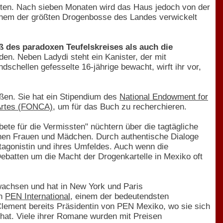
iten. Nach sieben Monaten wird das Haus jedoch von der
 einem der größten Drogenbosse des Landes verwickelt
 des paradoxen Teufelskreises als auch die
en. Neben Ladydi steht ein Kanister, der mit
schellen gefesselte 16-jährige bewacht, wirft ihr vor,
eßen. Sie hat ein Stipendium des
National Endowment for
 Artes (FONCA)
, um für das Buch zu recherchieren.
bete für die Vermissten" nüchtern über die tagtägliche
fenen Frauen und Mädchen. Durch authentische Dialoge
rotagonistin und ihres Umfeldes. Auch wenn die
ebatten um die Macht der Drogenkartelle in Mexiko oft
ewachsen und hat in New York und Paris
on
PEN International
, einem der bedeutendsten
Clement bereits Präsidentin von PEN Mexiko, wo sie sich
hat. Viele ihrer Romane wurden mit Preisen