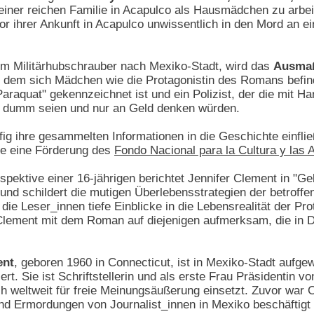
einer reichen Familie in Acapulco als Hausmädchen zu arbe
vor ihrer Ankunft in Acapulco unwissentlich in den Mord an
m Militärhubschrauber nach Mexiko-Stadt, wird das
Ausmaß
n dem sich Mädchen wie die Protagonistin des Romans befind
aquat" gekennzeichnet ist und ein Polizist, der die mit Hand
o dumm seien und nur an Geld denken würden.
ufig ihre gesammelten Informationen in die Geschichte einfli
ie eine Förderung des
Fondo Nacional para la Cultura y las
pektive einer 16-jährigen berichtet Jennifer Clement in "Ge
 und schildert die mutigen Überlebensstrategien der betrof
die Leser_innen tiefe Einblicke in die Lebensrealität der P
 Clement mit dem Roman auf diejenigen aufmerksam, die in D
ent
, geboren 1960 in Connecticut, ist in Mexiko-Stadt aufg
ert. Sie ist Schriftstellerin und als erste Frau Präsidentin v
h weltweit für freie Meinungsäußerung einsetzt. Zuvor war 
nd Ermordungen von Journalist_innen in Mexiko beschäftigt 